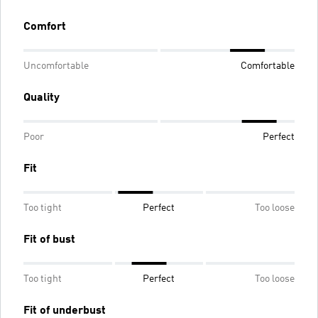
Comfort
Uncomfortable
Comfortable
Quality
Poor
Perfect
Fit
Too tight
Perfect
Too loose
Fit of bust
Too tight
Perfect
Too loose
Fit of underbust