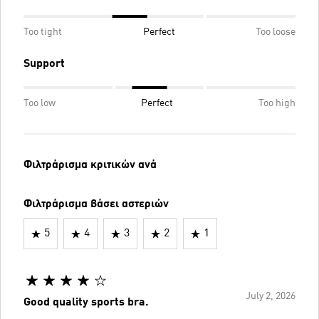
Too tight
Perfect
Too loose
Support
Too low
Perfect
Too high
Φιλτράρισμα κριτικών ανά
Φιλτράρισμα βάσει αστεριών
5
4
3
2
1
July 2, 2026
Good quality sports bra.