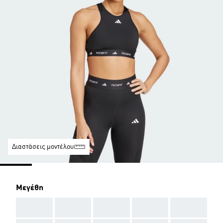
Διαστάσεις μοντέλου
Μεγέθη
AAA
AAA
AAA
AAA
AAA