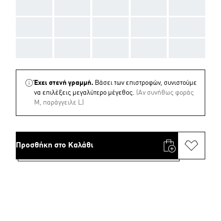
AAA
AAA
AAA
AAA
AAA
AAA
AAA
AAA
AAA
AAA
AAA
AAA
AAA
AAA
AAA
Έχει στενή γραμμή.
Βάσει των επιστροφών, συνιστούμε
να επιλέξεις μεγαλύτερο μέγεθος.
(Aν συνήθως φοράς
M, παράγγειλε L)
Προσθήκη στο Καλάθι