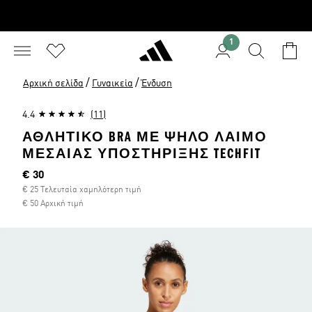
1
/
/
Αρχική σελίδα
Γυναικεία
Ένδυση
4.4
(11)
ΑΘΛΗΤΙΚΌ BRA ΜΕ ΨΗΛΌ ΛΑΙΜΌ
ΜΕΣΑΊΑΣ ΥΠΟΣΤΉΡΙΞΗΣ TECHFIT
Τρέχουσα τιμή
€ 30
€ 25 Τελευταία χαμηλότερη τιμή
€ 50 Αρχική τιμή