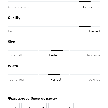
Uncomfortable
Comfortable
Quality
Poor
Perfect
Size
Too small
Perfect
Too large
Width
Too narrow
Perfect
Too wide
Φιλτράρισμα βάσει αστεριών