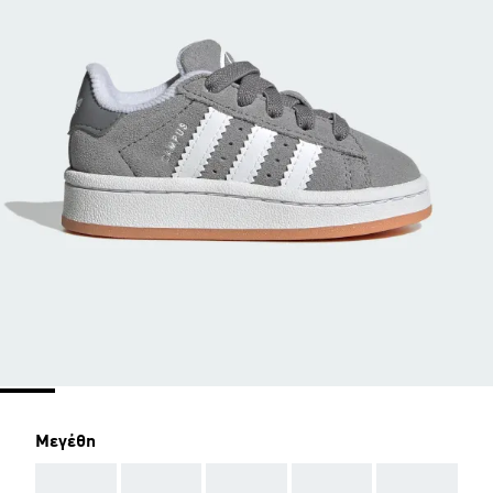
Μεγέθη
AAA
AAA
AAA
AAA
AAA