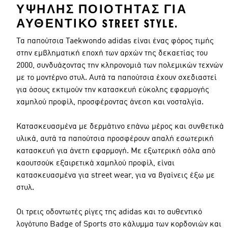
ΥΨΗΛΉΣ ΠΟΙΌΤΗΤΑΣ ΓΙΑ
ΑΥΘΕΝΤΙΚΌ STREET STYLE.
Τα παπούτσια Taekwondo adidas είναι ένας φόρος τιμής
στην εμβληματική εποχή των αρχών της δεκαετίας του
2000, συνδυάζοντας την κληρονομιά των πολεμικών τεχνών
με το μοντέρνο στυλ. Αυτά τα παπούτσια έχουν σχεδιαστεί
για όσους εκτιμούν την κατασκευή εύκολης εφαρμογής
χαμηλού προφίλ, προσφέροντας άνεση και νοσταλγία.
Κατασκευασμένα με δερμάτινο επάνω μέρος και συνθετικά
υλικά, αυτά τα παπούτσια προσφέρουν απαλή εσωτερική
κατασκευή για άνετη εφαρμογή. Με εξωτερική σόλα από
καουτσούκ εξαιρετικά χαμηλού προφίλ, είναι
κατασκευασμένα για street wear, για να βγαίνεις έξω με
στυλ.
Οι τρεις οδοντωτές ρίγες της adidas και το αυθεντικό
λογότυπο Badge of Sports στο κάλυμμα των κορδονιών και