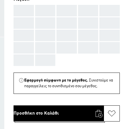
AAA
AAA
AAA
AAA
AAA
AAA
AAA
AAA
AAA
AAA
AAA
AAA
AAA
AAA
AAA
AAA
AAA
AAA
AAA
AAA
AAA
AAA
Εφαρμογή σύμφωνη με το μέγεθος.
Συνιστούμε να
παραγγείλεις το συνηθισμένο σου μέγεθος.
Προσθήκη στο Καλάθι