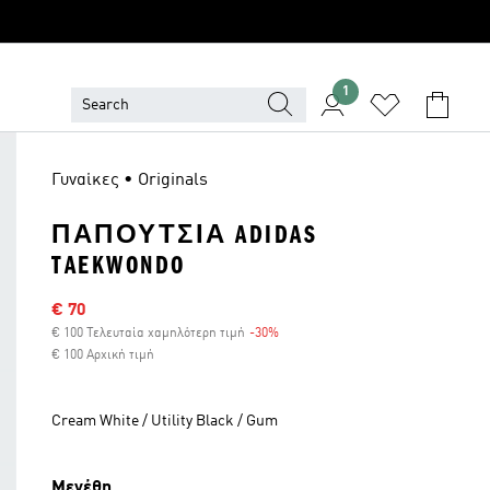
1
Γυναίκες • Originals
ΠΑΠΟΥΤΣΙΑ ADIDAS
TAEKWONDO
Τιμή έκπτωσης
€ 70
€ 100 Τελευταία χαμηλότερη τιμή
-30%
Έκπτωση
€ 100 Αρχική τιμή
Cream White / Utility Black / Gum
Μεγέθη