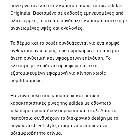
μοντέρνα πινελιά στην κλασική σιλουέτα των adidas
Originals. Βασισμένο σε εκδοχές εμπνευσμένες από
πλατφόρμες, το σχέδιο συνδυάζει κλασικά στοιχεία με
ανανεωμένες υφές και αναλογίες.
Το δέρμα και το σουέτ συνδυάζονται για ένα κομψό,
ανθεκτικό άνω μέρος, που συμπληρώνεται από μια
άνετη συνθετική και υφασμάτινη επένδυση. Το
κλείσιμο με κορδόνια προσφέρει σφιχτή,
εξατομικευμένη εφαρμογή για κίνηση χωρίς
συμβιβασμούς.
Η έντονη σόλα από καουτσούκ και οι τρεις
χαρακτηριστικές ρίγες της adidas με οδοντωτό
τελείωμα προσδίδουν παρουσία και στυλ. Αυτά τα
παπούτσια συνδυάζουν το διαχρονικό design με το
σύγχρονο street style, έτοιμα να αφήσουν ένα
αδιαμφισβήτητο στίγμα.