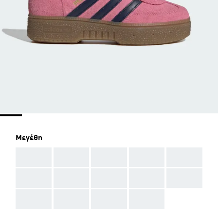
Μεγέθη
AAA
AAA
AAA
AAA
AAA
AAA
AAA
AAA
AAA
AAA
AAA
AAA
AAA
AAA