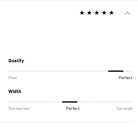
Quality
Poor
Perfect
Width
Too narrow
Perfect
Too wide