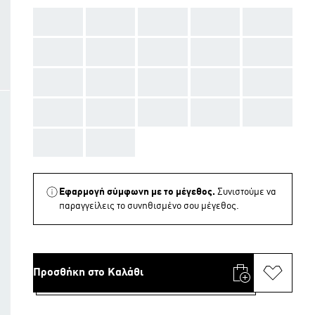
AAA
AAA
AAA
AAA
AAA
AAA
AAA
AAA
AAA
AAA
AAA
AAA
AAA
AAA
AAA
AAA
AAA
AAA
AAA
AAA
AAA
AAA
Εφαρμογή σύμφωνη με το μέγεθος.
Συνιστούμε να
παραγγείλεις το συνηθισμένο σου μέγεθος.
Προσθήκη στο Καλάθι