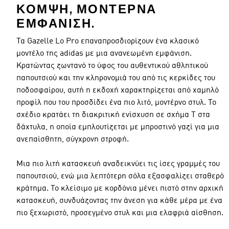
ΚΟΜΨΉ, ΜΟΝΤΈΡΝΑ
ΕΜΦΆΝΙΣΗ.
Τα Gazelle Lo Pro επαναπροσδιορίζουν ένα κλασικό
μοντέλο της adidas με μια ανανεωμένη εμφάνιση.
Κρατώντας ζωντανό το ύφος του αυθεντικού αθλητικού
παπουτσιού και την κληρονομιά του από τις κερκίδες του
ποδοσφαίρου, αυτή η εκδοχή χαρακτηρίζεται από χαμηλό
προφίλ που του προσδίδει ένα πιο λιτό, μοντέρνο στυλ. Το
σχέδιο κρατάει τη διακριτική ενίσχυση σε σχήμα Τ στα
δάχτυλα, η οποία εμπλουτίζεται με μπροστινό γαζί για μια
ανεπαίσθητη, σύγχρονη στροφή.
Μια πιο λιτή κατασκευή αναδεικνύει τις ίσες γραμμές του
παπουτσιού, ενώ μια λεπτότερη σόλα εξασφαλίζει σταθερό
κράτημα. Το κλείσιμο με κορδόνια μένει πιστό στην αρχική
κατασκευή, συνδυάζοντας την άνεση για κάθε μέρα με ένα
πιο ξεχωριστό, προσεγμένο στυλ και μια ελαφριά αίσθηση.