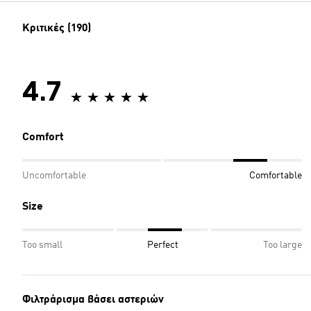
Κριτικές (190)
4.7
Comfort
Uncomfortable
Comfortable
Size
Too small
Perfect
Too large
Φιλτράρισμα βάσει αστεριών