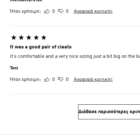
MichSoccer0125
Ήταν χρήσιμη;
0
0
Αναφορά κριτικής
It was a good pair of cleats
It’s comfortable and a very nice sizing just a bit big on the 
Toni
Ήταν χρήσιμη;
0
0
Αναφορά κριτικής
Διάβασε περισσότερες κριτ