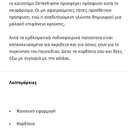
το καινοτόμο Strikeframe προσφέρει πρόσφυση κατά το
σκοράρισμα. Οι μη αφαιρούμενες τάπες προσθέτουν
πρόσφυση, ενώ η αναδιπλούμενη γλώσσα δημιουργεί μια
μαλακή επιφάνεια κρούσης.
Αυτά τα εμβληματικά ποδοσφαιρικά παπούτσια είναι
κατασκευασμένα για ακρίβεια και για όσους ζουν για τη
συγκίνηση του παιχνιδιού. Δέσε τα κορδόνια σου και βγες
έξω με σιγουριά με την adidas.
Λεπτομέρειες
Κανονική εφαρμογή
Κορδόνια