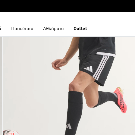
ά
Παπούτσια
Αθλήματα
Outlet