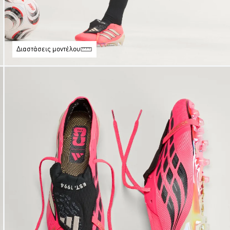
Διαστάσεις μοντέλου