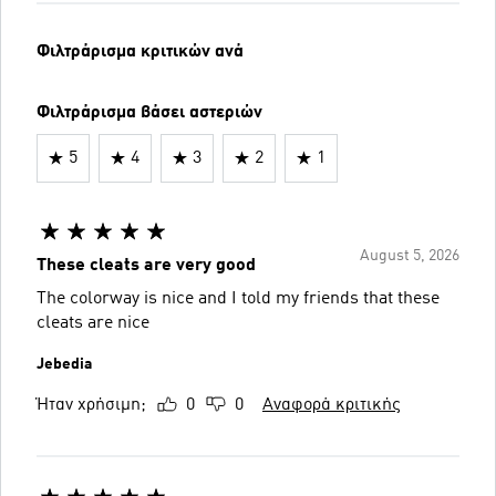
Φιλτράρισμα κριτικών ανά
Φιλτράρισμα βάσει αστεριών
5
4
3
2
1
August 5, 2026
These cleats are very good
The colorway is nice and I told my friends that these
cleats are nice
Jebedia
Ήταν χρήσιμη;
0
0
Αναφορά κριτικής