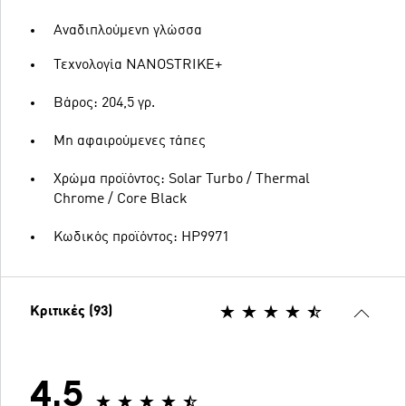
Αναδιπλούμενη γλώσσα
Τεχνολογία NANOSTRIKE+
Βάρος: 204,5 γρ.
Μη αφαιρούμενες τάπες
Χρώμα προϊόντος: Solar Turbo / Thermal
Chrome / Core Black
Κωδικός προϊόντος: HP9971
Κριτικές (93)
4.5