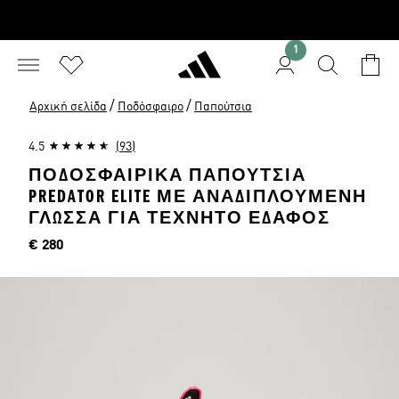
1
/
/
Αρχική σελίδα
Ποδόσφαιρο
Παπούτσια
4.5
(93)
ΠΟΔΟΣΦΑΙΡΙΚΆ ΠΑΠΟΎΤΣΙΑ
PREDATOR ELITE ΜΕ ΑΝΑΔΙΠΛΟΎΜΕΝΗ
ΓΛΏΣΣΑ ΓΙΑ ΤΕΧΝΗΤΌ ΈΔΑΦΟΣ
Τιμή
€ 280