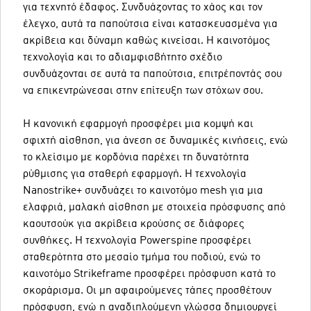
για τεχνητό έδαφος. Συνδυάζοντας το χάος και τον
έλεγχο, αυτά τα παπούτσια είναι κατασκευασμένα για
ακρίβεια και δύναμη καθώς κινείσαι. Η καινοτόμος
τεχνολογία και το αδιαμφισβήτητο σχέδιο
συνδυάζονται σε αυτά τα παπούτσια, επιτρέποντάς σου
να επικεντρώνεσαι στην επίτευξη των στόχων σου.
Η κανονική εφαρμογή προσφέρει μια κομψή και
σφιχτή αίσθηση, για άνεση σε δυναμικές κινήσεις, ενώ
το κλείσιμο με κορδόνια παρέχει τη δυνατότητα
ρύθμισης για σταθερή εφαρμογή. Η τεχνολογία
Nanostrike+ συνδυάζει το καινοτόμο mesh για μια
ελαφριά, μαλακή αίσθηση με στοιχεία πρόσφυσης από
καουτσούκ για ακρίβεια κρούσης σε διάφορες
συνθήκες. Η τεχνολογία Powerspine προσφέρει
σταθερότητα στο μεσαίο τμήμα του ποδιού, ενώ το
καινοτόμο Strikeframe προσφέρει πρόσφυση κατά το
σκοράρισμα. Οι μη αφαιρούμενες τάπες προσθέτουν
πρόσφυση, ενώ η αναδιπλούμενη γλώσσα δημιουργεί