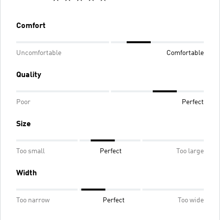
Comfort
Uncomfortable
Comfortable
Quality
Poor
Perfect
Size
Too small
Perfect
Too large
Width
Too narrow
Perfect
Too wide