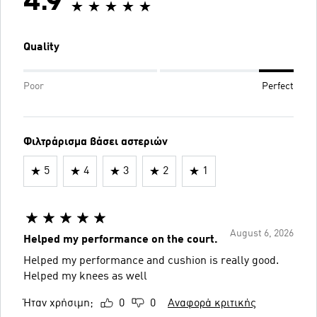
4.9
Quality
Poor
Perfect
Φιλτράρισμα βάσει αστεριών
5
4
3
2
1
August 6, 2026
Helped my performance on the court.
Helped my performance and cushion is really good.
Helped my knees as well
Ήταν χρήσιμη;
0
0
Αναφορά κριτικής