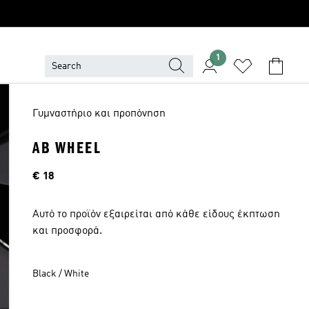
1
Γυμναστήριο και προπόνηση
AB WHEEL
Τιμή
€ 18
Αυτό το προϊόν εξαιρείται από κάθε είδους έκπτωση
και προσφορά.
Black / White