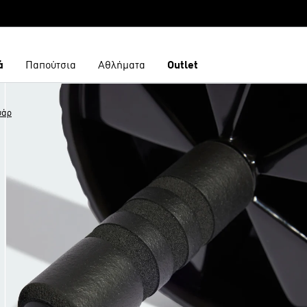
ά
Παπούτσια
Αθλήματα
Outlet
υάρ