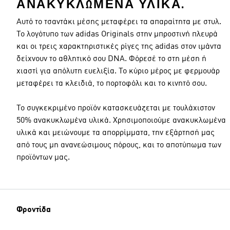
ΑΝΑΚΥΚΛΩΜΈΝΑ ΥΛΙΚΆ.
Αυτό το τσαντάκι μέσης μεταφέρει τα απαραίτητα με στυλ.
Το λογότυπο των adidas Originals στην μπροστινή πλευρά
και οι τρεις χαρακτηριστικές ρίγες της adidas στον ιμάντα
δείχνουν το αθλητικό σου DNA. Φόρεσέ το στη μέση ή
χιαστί για απόλυτη ευελιξία. Το κύριο μέρος με φερμουάρ
μεταφέρει τα κλειδιά, το πορτοφόλι και το κινητό σου.
Το συγκεκριμένο προϊόν κατασκευάζεται με τουλάχιστον
50% ανακυκλωμένα υλικά. Χρησιμοποιούμε ανακυκλωμένα
υλικά και μειώνουμε τα απορρίμματα, την εξάρτησή μας
από τους μη ανανεώσιμους πόρους, και το αποτύπωμα των
προϊόντων μας.
Φροντίδα