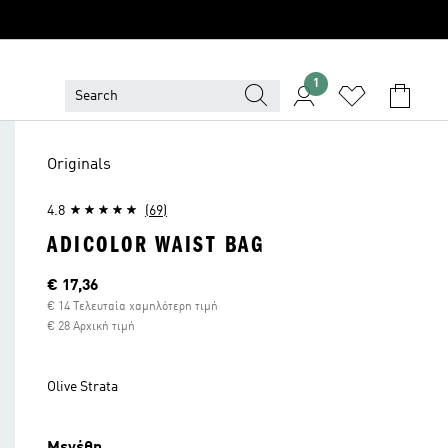
1
Originals
4.8
(69)
ADICOLOR WAIST BAG
Τρέχουσα τιμή
€ 17,36
€ 14 Τελευταία χαμηλότερη τιμή
€ 28 Αρχική τιμή
Olive Strata