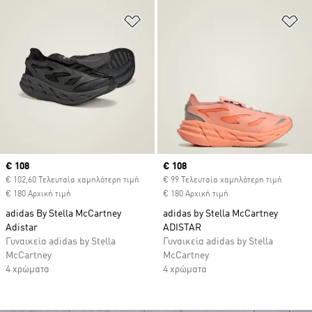
Προσθήκη στη Λίστα Επιθυμιών
Πρ
Current price
€ 108
Current price
€ 108
€ 102,60 Τελευταία χαμηλότερη τιμή
€ 99 Τελευταία χαμηλότερη τιμή
€ 180 Αρχική τιμή
€ 180 Αρχική τιμή
adidas By Stella McCartney
adidas by Stella McCartney
Adistar
ADISTAR
Γυναικεία adidas by Stella
Γυναικεία adidas by Stella
McCartney
McCartney
4 χρώματα
4 χρώματα