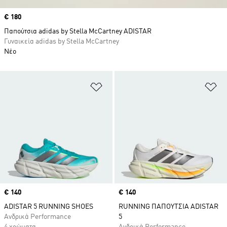
Price
€ 180
Παπούτσια adidas by Stella McCartney ADISTAR
Γυναικεία adidas by Stella McCartney
Νέο
Προσθήκη στη Λίστα Επιθυμιών
Πρ
Price
€ 140
Price
€ 140
ADISTAR 5 RUNNING SHOES
RUNNING ΠΑΠΟΥΤΣΙΑ ADISTAR
Ανδρικά Performance
5