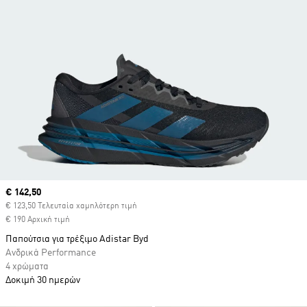
Current price
€ 142,50
€ 123,50 Τελευταία χαμηλότερη τιμή
€ 190 Αρχική τιμή
Παπούτσια για τρέξιμο Adistar Byd
Ανδρικά Performance
4 χρώματα
Δοκιμή 30 ημερών