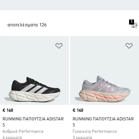
1
αποτελέσματα 126
Προσθήκη στη Λίστα Επιθυμιών
Πρ
Price
€ 140
Price
€ 140
RUNNING ΠΑΠΟΥΤΣΙΑ ADISTAR
RUNNING ΠΑΠΟΥΤΣΙΑ ADISTAR
5
5
Ανδρικά Performance
Γυναικεία Performance
4 χρώματα
3 χρώματα