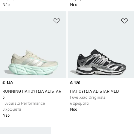
Νέο
Νέο
Προσθήκη στη Λίστα Επιθυμιών
Πρ
Price
€ 140
Price
€ 120
RUNNING ΠΑΠΟΥΤΣΙΑ ADISTAR
ΠΑΠΟΥΤΣΙΑ ADISTAR MLD
5
Γυναικεία Originals
Γυναικεία Performance
6 χρώματα
3 χρώματα
Νέο
Νέο