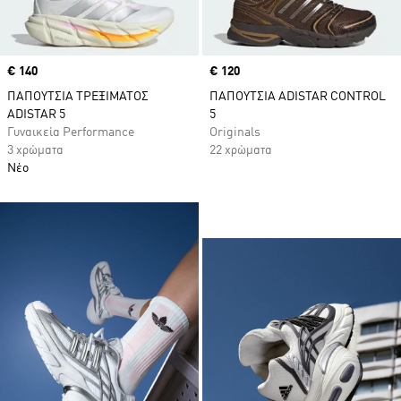
Price
€ 140
Price
€ 120
ΠΑΠΟΥΤΣΙΑ ΤΡΕΞΙΜΑΤΟΣ
ΠΑΠΟΥΤΣΙΑ ADISTAR CONTROL
ADISTAR 5
5
Γυναικεία Performance
Originals
3 χρώματα
22 χρώματα
Νέο