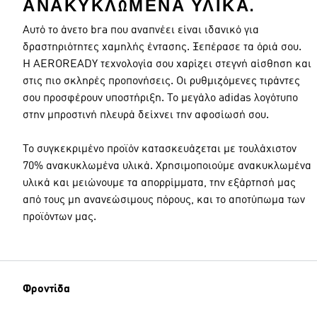
ΑΝΑΚΥΚΛΩΜΈΝΑ ΥΛΙΚΆ.
Αυτό το άνετο bra που αναπνέει είναι ιδανικό για
δραστηριότητες χαμηλής έντασης. Ξεπέρασε τα όριά σου.
Η AEROREADY τεχνολογία σου χαρίζει στεγνή αίσθηση και
στις πιο σκληρές προπονήσεις. Οι ρυθμιζόμενες τιράντες
σου προσφέρουν υποστήριξη. Το μεγάλο adidas λογότυπο
στην μπροστινή πλευρά δείχνει την αφοσίωσή σου.
Το συγκεκριμένο προϊόν κατασκευάζεται με τουλάχιστον
70% ανακυκλωμένα υλικά. Χρησιμοποιούμε ανακυκλωμένα
υλικά και μειώνουμε τα απορρίμματα, την εξάρτησή μας
από τους μη ανανεώσιμους πόρους, και το αποτύπωμα των
προϊόντων μας.
Φροντίδα