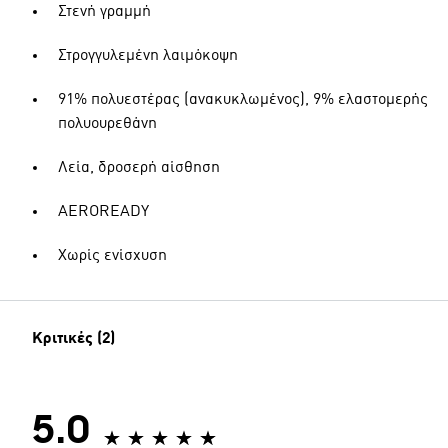
Στενή γραμμή
Στρογγυλεμένη λαιμόκοψη
91% πολυεστέρας (ανακυκλωμένος), 9% ελαστομερής
πολυουρεθάνη
Λεία, δροσερή αίσθηση
AEROREADY
Χωρίς ενίσχυση
Κριτικές (2)
5.0