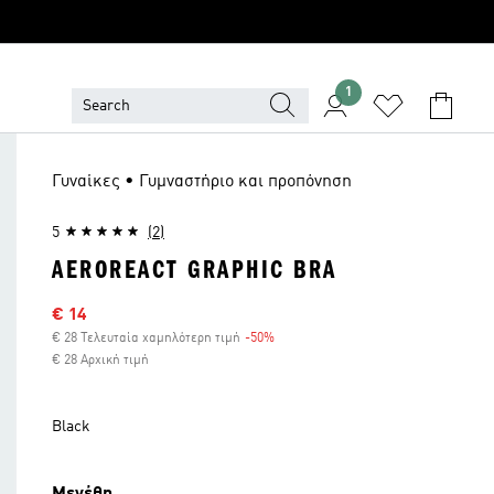
1
Γυναίκες • Γυμναστήριο και προπόνηση
5
(2)
AEROREACT GRAPHIC BRA
Τιμή έκπτωσης
€ 14
€ 28 Τελευταία χαμηλότερη τιμή
-50%
Έκπτωση
€ 28 Αρχική τιμή
Black