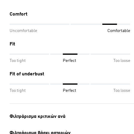
Comfort
Uncomfortable
Comfortable
Fit
Too tight
Perfect
Too loose
Fit of underbust
Too tight
Perfect
Too loose
Φιλτράρισμα κριτικών ανά
Φιλτράρισμα βάσει αστεριών