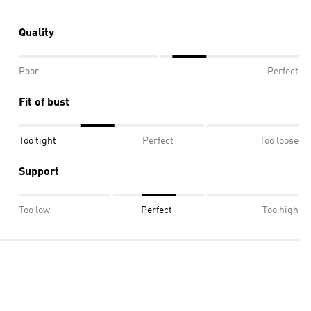
Quality
Poor
Perfect
Fit of bust
Too tight
Perfect
Too loose
Support
Too low
Perfect
Too high