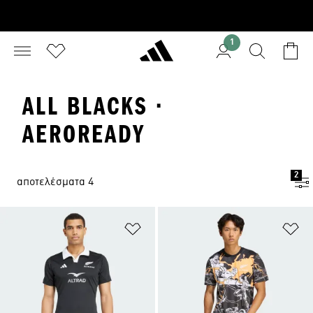
1
ALL BLACKS ·
AEROREADY
2
αποτελέσματα 4
Προσθήκη στη Λίστα Επιθυμιών
Πρ