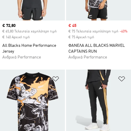
Current price
€ 72,80
Sale price
€ 45
€ 65,80 Τελευταία χαμηλότερη τιμή
€ 75 Τελευταία χαμηλότερη τιμή
-40%
Di
€ 140 Αρχική τιμή
€ 75 Αρχική τιμή
All Blacks Home Performance
ΦΑΝΕΛΑ ALL BLACKS MARVEL
Jersey
CAPTAINS RUN
Ανδρικά Performance
Ανδρικά Performance
Προσθήκη στη Λίστα Επιθυμιών
Πρ