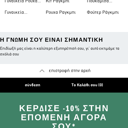
Γυναικεία Ρούχα
Κιτ Ράγκμπι
Πουκάμισα
Ράγκμπι
Ράγκμπι
Ράγκμπι
Γυναικεία
Ρουχα Ραγκμπι
Φούτερ Ράγκμπι
Παπούτσια
Η ΓΝΏΜΗ ΣΟΥ ΕΊΝΑΙ ΣΗΜΑΝΤΙΚΉ
Επιδίωξή μας είναι η καλύτερη εξυπηρέτησή σου, γι’ αυτό εκτιμάμε τα
σχόλιά σου
επιστροφή στην αρχή
σύνδεση
Το Καλάθι σου (0)
ΚΈΡΔΙΣΕ -10% ΣΤΗΝ
ΕΠΌΜΕΝΗ ΑΓΟΡΆ
ΣΟΥ*