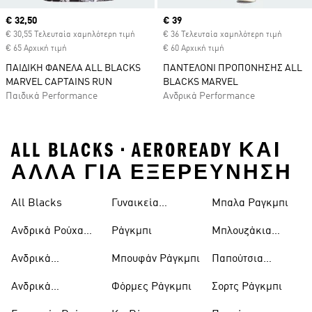
Current price
€ 32,50
Current price
€ 39
€ 30,55 Τελευταία χαμηλότερη τιμή
€ 36 Τελευταία χαμηλότερη τιμή
€ 65 Αρχική τιμή
€ 60 Αρχική τιμή
ΠΑΙΔΙΚΗ ΦΑΝΕΛΑ ALL BLACKS
ΠΑΝΤΕΛΟΝΙ ΠΡΟΠΟΝΗΣΗΣ ALL
MARVEL CAPTAINS RUN
BLACKS MARVEL
Παιδικά Performance
Ανδρικά Performance
ALL BLACKS • AEROREADY ΚΑΙ
ΑΛΛΑ ΓΙΑ ΕΞΕΡΕΥΝΗΣΗ
All Blacks
Γυναικεία
Μπαλα Ραγκμπι
Ράγκμπι
Πουκάμισα
Ανδρικά Ρούχα
Ράγκμπι
Μπλουζάκια
Ράγκμπι
Ράγκμπι
Ράγκμπι
Ανδρικά
Μπουφάν Ράγκμπι
Παπούτσια
Παπούτσια
Ράγκμπι
Ανδρικά
Φόρμες Ράγκμπι
Σορτς Ράγκμπι
Ράγκμπι
Πουκάμισα