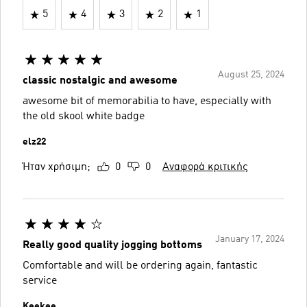
5
4
3
2
1
August 25, 2024
classic nostalgic and awesome
awesome bit of memorabilia to have, especially with
the old skool white badge
elz22
Ήταν χρήσιμη;
0
0
Αναφορά κριτικής
January 17, 2024
Really good quality jogging bottoms
Comfortable and will be ordering again, fantastic
service
Keekee