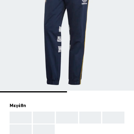
Μεγέθη
AAA
AAA
AAA
AAA
AAA
AAA
AAA