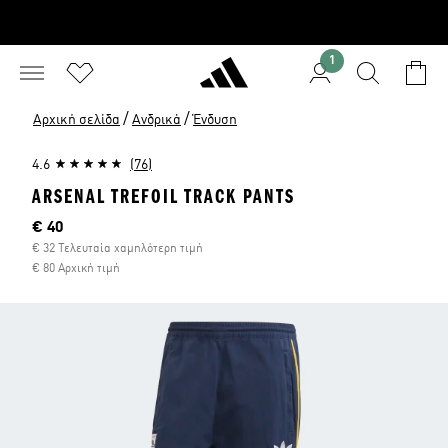
1
/
/
Αρχική σελίδα
Ανδρικά
Ένδυση
4.6
(76)
ARSENAL TREFOIL TRACK PANTS
Τρέχουσα τιμή
€ 40
€ 32 Τελευταία χαμηλότερη τιμή
€ 80 Αρχική τιμή