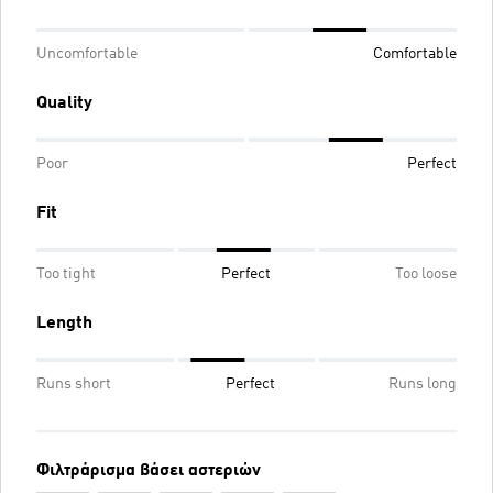
Uncomfortable
Comfortable
Quality
Poor
Perfect
Fit
Too tight
Perfect
Too loose
Length
Runs short
Perfect
Runs long
Φιλτράρισμα βάσει αστεριών