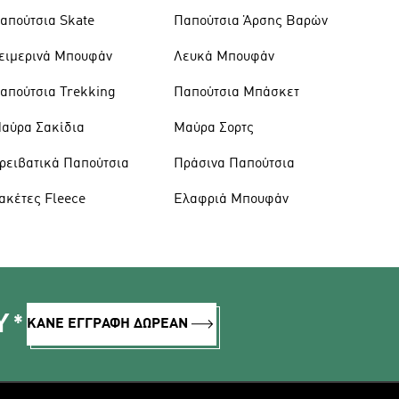
απούτσια Skate
Παπούτσια Άρσης Βαρών
ειμερινά Μπουφάν
Λευκά Μπουφάν
απούτσια Trekking
Παπούτσια Μπάσκετ
αύρα Σακίδια
Μαύρα Σορτς
ρειβατικά Παπούτσια
Πράσινα Παπούτσια
ακέτες Fleece
Ελαφριά Μπουφάν
Υ*
ΚΑΝΕ ΕΓΓΡΑΦΗ ΔΩΡΕΑΝ