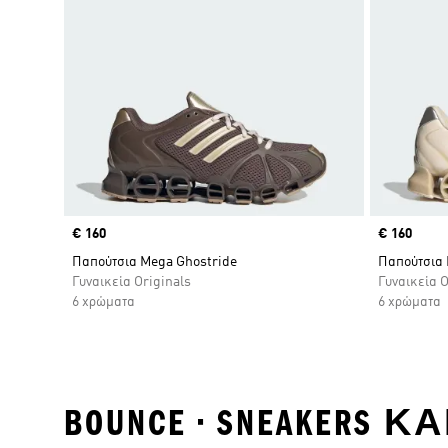
Price
€ 160
Price
€ 160
Παπούτσια Mega Ghostride
Παπούτσια 
Γυναικεία Originals
Γυναικεία O
6 χρώματα
6 χρώματα
BOUNCE • SNEAKERS