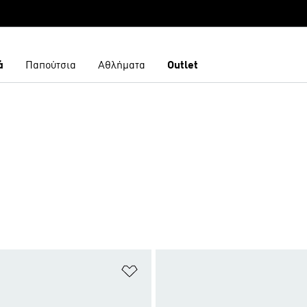
ά
Παπούτσια
Αθλήματα
Outlet
 Λίστα Επιθυμιών
Προσθήκη στη Λίστα Επιθυμιών