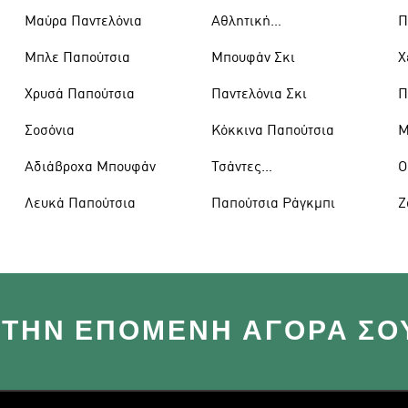
Μαύρα Παντελόνια
Αθλητική
Π
Ένδυση
Μπλε Παπούτσια
Μπουφάν Σκι
Χ
Χρυσά Παπούτσια
Παντελόνια Σκι
Π
Σοσόνια
Κόκκινα Παπούτσια
Μ
Αδιάβροχα Μπουφάν
Τσάντες
Ο
Ώμου
Λευκά Παπούτσια
Παπούτσια Ράγκμπι
Ζ
 ΣΤΗΝ ΕΠΌΜΕΝΗ ΑΓΟΡΆ ΣΟ