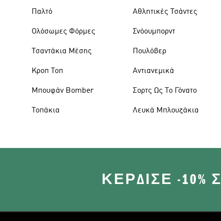
Παλτό
Αθλητικές Τσάντες
Ολόσωμες Φόρμες
Σνόουμπορντ
Τσαντάκια Μέσης
Πουλόβερ
Κροπ Τοπ
Αντιανεμικά
Μπουφάν Bomber
Σορτς Ως Το Γόνατο
Τοπάκια
Λευκά Μπλουζάκια
ΚΈΡΔΙΣΕ -10%