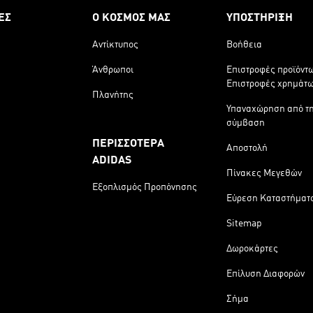
ΕΣ
Ο ΚΟΣΜΟΣ ΜΑΣ
ΥΠΟΣΤΗΡΙΞΗ
Αντίκτυπος
Βοήθεια
Άνθρωποι
Επιστροφές προϊόντ
Επιστροφές χρημάτ
Πλανήτης
Υπαναχώρηση από τ
σύμβαση
ΠΕΡΙΣΣΟΤΕΡΑ
Αποστολή
ADIDAS
Πίνακες Μεγεθών
Εξοπλισμός Προπόνησης
Εύρεση Καταστήματ
Sitemap
Δωροκάρτες
Επίλυση Διαφορών
Σήμα