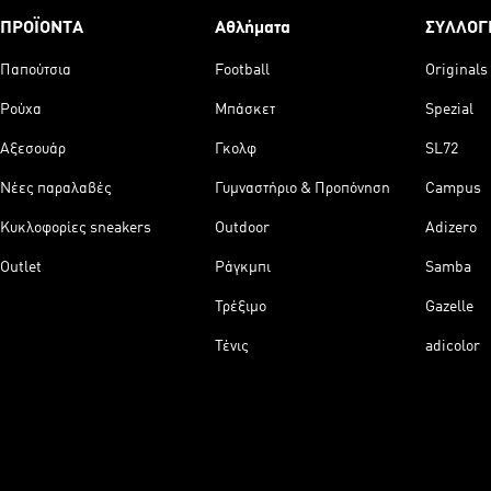
ΠΡΟΪΟΝΤΑ
Αθλήματα
ΣΥΛΛΟΓ
Παπούτσια
Football
Originals
Ρούχα
Μπάσκετ
Spezial
Αξεσουάρ
Γκολφ
SL72
Νέες παραλαβές
Γυμναστήριο & Προπόνηση
Campus
Κυκλοφορίες sneakers
Outdoor
Adizero
Outlet
Ράγκμπι
Samba
Τρέξιμο
Gazelle
Τένις
adicolor