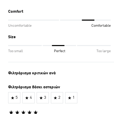
Comfort
Uncomfortable
Comfortable
Size
Too small
Perfect
Too large
Φιλτράρισμα κριτικών ανά
Φιλτράρισμα βάσει αστεριών
5
4
3
2
1