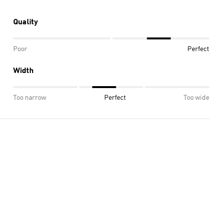
Quality
Poor
Perfect
Width
Too narrow
Perfect
Too wide