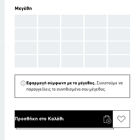
Μεγέθη
AAA
AAA
AAA
AAA
AAA
AAA
AAA
AAA
AAA
AAA
AAA
AAA
AAA
AAA
AAA
AAA
AAA
AAA
AAA
AAA
Εφαρμογή σύμφωνη με το μέγεθος.
Συνιστούμε να
παραγγείλεις το συνηθισμένο σου μέγεθος.
Προσθήκη στο Καλάθι