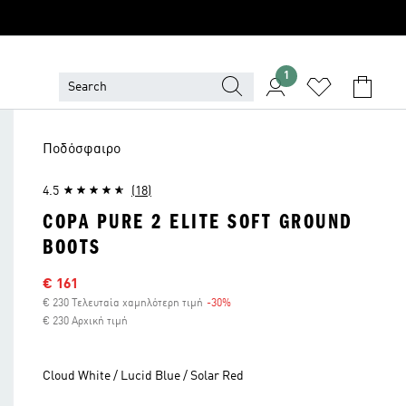
1
Ποδόσφαιρο
4.5
(18)
COPA PURE 2 ELITE SOFT GROUND
BOOTS
Τιμή έκπτωσης
€ 161
€ 230 Τελευταία χαμηλότερη τιμή
-30%
Έκπτωση
€ 230 Αρχική τιμή
Cloud White / Lucid Blue / Solar Red