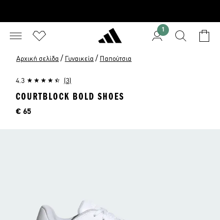
1
/
/
Αρχική σελίδα
Γυναικεία
Παπούτσια
4.3
(3)
COURTBLOCK BOLD SHOES
Τιμή
€ 65