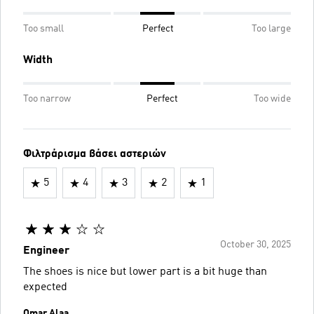
Too small
Perfect
Too large
Width
Too narrow
Perfect
Too wide
Φιλτράρισμα βάσει αστεριών
5
4
3
2
1
October 30, 2025
Engineer
The shoes is nice but lower part is a bit huge than
expected
Omar Alaa