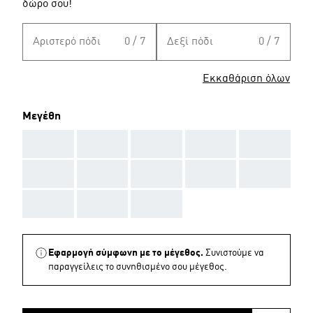
δώρο σου!
Αριστερό πόδι
0 / 7
Δεξί πόδι
0 / 7
Εκκαθάριση όλων
Μεγέθη
AAA
AAA
AAA
AAA
AAA
AAA
AAA
AAA
AAA
AAA
AAA
AAA
AAA
Εφαρμογή σύμφωνη με το μέγεθος.
Συνιστούμε να
παραγγείλεις το συνηθισμένο σου μέγεθος.