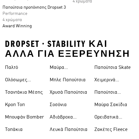
4 χρώματα
Παπούτσια προπόνησης Dropset 3
Performance
4 χρώματα
Award Winning
DROPSET • STABILITY ΚΑΙ
ΑΛΛΑ ΓΙΑ ΕΞΕΡΕΥΝΗΣΗ
Παλτό
Μαύρα
Παπούτσια Skate
Παντελόνια
Ολόσωμες
Μπλε Παπούτσια
Χειμερινά
Φόρμες
Μπουφάν
Τσαντάκια Μέσης
Χρυσά Παπούτσια
Παπούτσια
Trekking
Κροπ Τοπ
Σοσόνια
Μαύρα Σακίδια
Μπουφάν Bomber
Αδιάβροχα
Ορειβατικά
Μπουφάν
Παπούτσια
Τοπάκια
Λευκά Παπούτσια
Ζακέτες Fleece