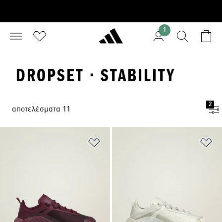
1
DROPSET · STABILITY
2
αποτελέσματα 11
Προσθήκη στη Λίστα Επιθυμιών
Πρ