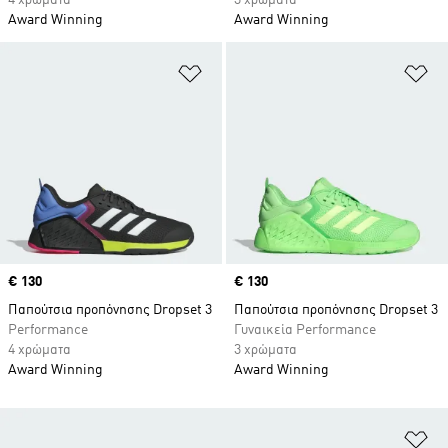
4 χρώματα
3 χρώματα
Award Winning
Award Winning
Προσθήκη στη Λίστα Επιθυμιών
Πρ
Price
€ 130
Price
€ 130
Παπούτσια προπόνησης Dropset 3
Παπούτσια προπόνησης Dropset 3
Performance
Γυναικεία Performance
4 χρώματα
3 χρώματα
Award Winning
Award Winning
Πρ