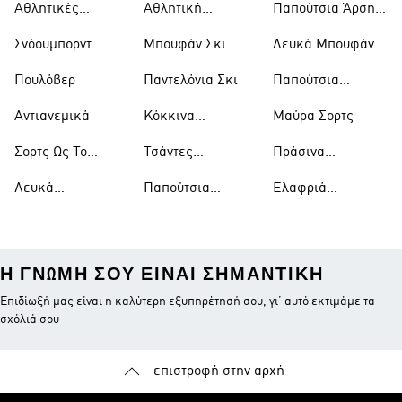
Αθλητικές
Αθλητική
Παπούτσια Άρσης
Τσάντες
Ένδυση
Βαρών
Σνόουμπορντ
Μπουφάν Σκι
Λευκά Μπουφάν
Πουλόβερ
Παντελόνια Σκι
Παπούτσια
Μπάσκετ
Αντιανεμικά
Κόκκινα
Μαύρα Σορτς
Παπούτσια
Σορτς Ως Το
Τσάντες
Πράσινα
Γόνατο
Ώμου
Παπούτσια
Λευκά
Παπούτσια
Ελαφριά
Μπλουζάκια
Ράγκμπι
Μπουφάν
Η ΓΝΏΜΗ ΣΟΥ ΕΊΝΑΙ ΣΗΜΑΝΤΙΚΉ
Επιδίωξή μας είναι η καλύτερη εξυπηρέτησή σου, γι’ αυτό εκτιμάμε τα
σχόλιά σου
επιστροφή στην αρχή