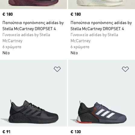
Price
€ 180
Price
€ 180
Παπούτσια προπόνησης adidas by
Παπούτσια προπόνησης adidas by
Stella McCartney DROPSET 4
Stella McCartney DROPSET 4
Γυναικεία adidas by Stella
Γυναικεία adidas by Stella
McCartney
McCartney
6 χρώματα
6 χρώματα
Νέο
Νέο
Προσθήκη στη Λίστα Επιθυμιών
Πρ
Current price
€ 91
Price
€ 130