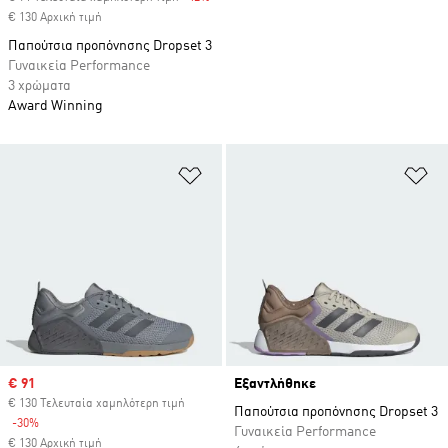
€ 130 Αρχική τιμή
Παπούτσια προπόνησης Dropset 3
Γυναικεία Performance
3 χρώματα
Award Winning
Προσθήκη στη Λίστα Επιθυμιών
Πρ
Sale price
€ 91
Εξαντλήθηκε
€ 130 Τελευταία χαμηλότερη τιμή
Παπούτσια προπόνησης Dropset 3
-30%
Discount
Γυναικεία Performance
€ 130 Αρχική τιμή