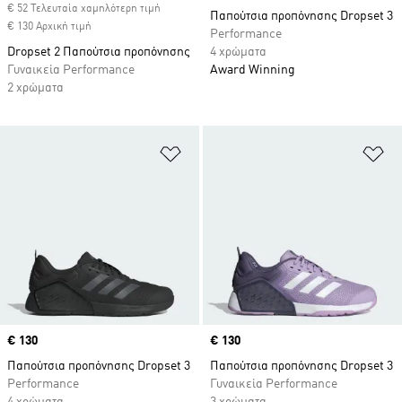
€ 52 Τελευταία χαμηλότερη τιμή
Παπούτσια προπόνησης Dropset 3
€ 130 Αρχική τιμή
Performance
Dropset 2 Παπούτσια προπόνησης
4 χρώματα
Γυναικεία Performance
Award Winning
2 χρώματα
Προσθήκη στη Λίστα Επιθυμιών
Πρ
Price
€ 130
Price
€ 130
Παπούτσια προπόνησης Dropset 3
Παπούτσια προπόνησης Dropset 3
Performance
Γυναικεία Performance