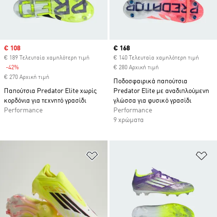
Sale price
€ 108
Current price
€ 168
€ 189 Τελευταία χαμηλότερη τιμή
€ 140 Τελευταία χαμηλότερη τιμή
-42%
Discount
€ 280 Αρχική τιμή
€ 270 Αρχική τιμή
Ποδοσφαιρικά παπούτσια
Παπούτσια Predator Elite χωρίς
Predator Elite με αναδιπλούμενη
κορδόνια για τεχνητό γρασίδι
γλώσσα για φυσικό γρασίδι
Performance
Performance
9 χρώματα
Προσθήκη στη Λίστα Επιθυμιών
Πρ