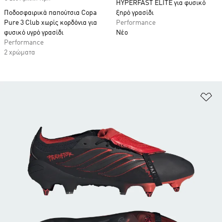
HYPERFAST ELITE για φυσικό
Ποδοσφαιρικά παπούτσια Copa
ξηρό γρασίδι
Pure 3 Club χωρίς κορδόνια για
Performance
φυσικό υγρό γρασίδι
Νέο
Performance
2 χρώματα
Πρ