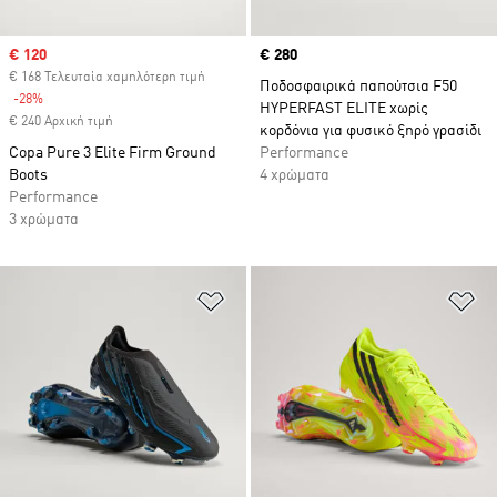
Sale price
€ 120
Price
€ 280
€ 168 Τελευταία χαμηλότερη τιμή
Ποδοσφαιρικά παπούτσια F50
-28%
Discount
HYPERFAST ELITE χωρίς
€ 240 Αρχική τιμή
κορδόνια για φυσικό ξηρό γρασίδι
Copa Pure 3 Elite Firm Ground
Performance
Boots
4 χρώματα
Performance
3 χρώματα
Προσθήκη στη Λίστα Επιθυμιών
Πρ