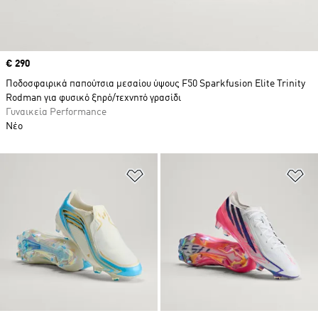
Price
€ 290
Ποδοσφαιρικά παπούτσια μεσαίου ύψους F50 Sparkfusion Elite Trinity
Rodman για φυσικό ξηρό/τεχνητό γρασίδι
Γυναικεία Performance
Νέο
Προσθήκη στη Λίστα Επιθυμιών
Πρ