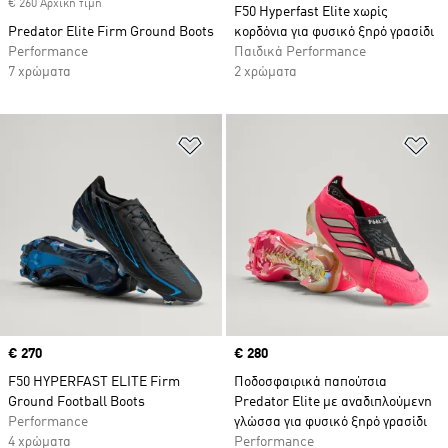
€ 260 Αρχική τιμή
F50 Hyperfast Elite χωρίς
Predator Elite Firm Ground Boots
κορδόνια για φυσικό ξηρό γρασίδι
Performance
Παιδικά Performance
7 χρώματα
2 χρώματα
Προσθήκη στη Λίστα Επιθυμιών
Πρ
Price
€ 270
Price
€ 280
F50 HYPERFAST ELITE Firm
Ποδοσφαιρικά παπούτσια
Ground Football Boots
Predator Elite με αναδιπλούμενη
Performance
γλώσσα για φυσικό ξηρό γρασίδι
4 χρώματα
Performance