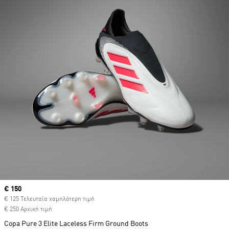
Current price
€ 150
€ 125 Τελευταία χαμηλότερη τιμή
€ 250 Αρχική τιμή
Copa Pure 3 Elite Laceless Firm Ground Boots