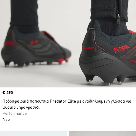
Price
€ 290
Ποδοσφαιρικά παπούτσια Predator Elite με αναδιπλούμενη γλώσσα για
φυσικό ξηρό γρασίδι
Performance
Νέο