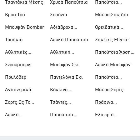
Τσαντάκια Μέσης
Χρυσά Παπούτσια
Παπούτσια
Trekking
Κροπ Τοπ
Σοσόνια
Μαύρα Σακίδια
Μπουφάν Bomber
Αδιάβροχα
Ορειβατικά
Μπουφάν
Παπούτσια
Τοπάκια
Λευκά Παπούτσια
Ζακέτες Fleece
Αθλητικές
Αθλητική
Παπούτσια Άρσης
Τσάντες
Ένδυση
Βαρών
Σνόουμπορντ
Μπουφάν Σκι
Λευκά Μπουφάν
Πουλόβερ
Παντελόνια Σκι
Παπούτσια
Μπάσκετ
Αντιανεμικά
Κόκκινα
Μαύρα Σορτς
Παπούτσια
Σορτς Ως Το
Τσάντες
Πράσινα
Γόνατο
Ώμου
Παπούτσια
Λευκά
Παπούτσια
Ελαφριά
Μπλουζάκια
Ράγκμπι
Μπουφάν