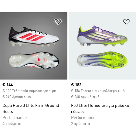
Προσθήκη στη Λίστα Επιθυμιών
Πρ
Current price
€ 144
Current price
€ 182
€ 120 Τελευταία χαμηλότερη τιμή
€ 156 Τελευταία χαμηλότερη τιμή
€ 240 Αρχική τιμή
€ 260 Αρχική τιμή
Copa Pure 3 Elite Firm Ground
F50 Elite Παπούτσια για μαλακό
Boots
έδαφος
Performance
Performance
4 χρώματα
2 χρώματα