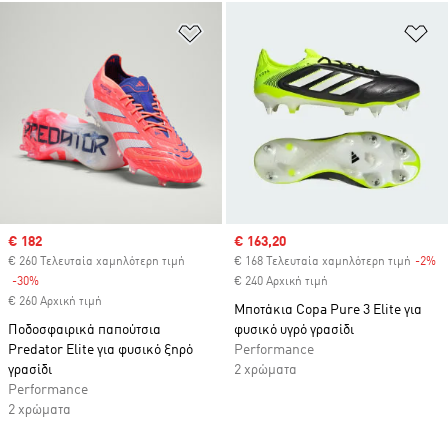
Προσθήκη στη Λίστα Επιθυμιών
Πρ
Sale price
€ 182
Sale price
€ 163,20
€ 260 Τελευταία χαμηλότερη τιμή
€ 168 Τελευταία χαμηλότερη τιμή
-2%
Di
-30%
Discount
€ 240 Αρχική τιμή
€ 260 Αρχική τιμή
Μποτάκια Copa Pure 3 Elite για
Ποδοσφαιρικά παπούτσια
φυσικό υγρό γρασίδι
Predator Elite για φυσικό ξηρό
Performance
γρασίδι
2 χρώματα
Performance
2 χρώματα