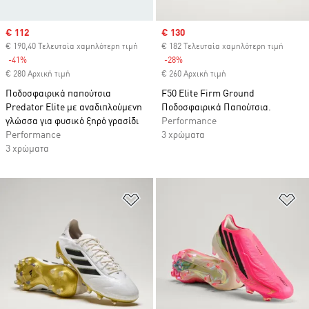
Sale price
€ 112
Sale price
€ 130
€ 190,40 Τελευταία χαμηλότερη τιμή
€ 182 Τελευταία χαμηλότερη τιμή
-41%
Discount
-28%
Discount
€ 280 Αρχική τιμή
€ 260 Αρχική τιμή
Ποδοσφαιρικά παπούτσια
F50 Elite Firm Ground
Predator Elite με αναδιπλούμενη
Ποδοσφαιρικά Παπούτσια.
γλώσσα για φυσικό ξηρό γρασίδι
Performance
Performance
3 χρώματα
3 χρώματα
Προσθήκη στη Λίστα Επιθυμιών
Πρ