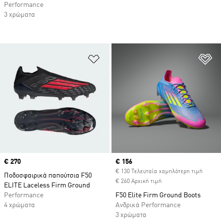
Performance
3 χρώματα
Προσθήκη στη Λίστα Επιθυμιών
Πρ
Price
€ 270
Current price
€ 156
€ 130 Τελευταία χαμηλότερη τιμή
Ποδοσφαιρικά παπούτσια F50
€ 260 Αρχική τιμή
ELITE Laceless Firm Ground
Performance
F50 Elite Firm Ground Boots
4 χρώματα
Ανδρικά Performance
3 χρώματα