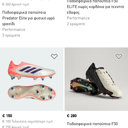
Ποδοσφαιρικά παπούτσια F50
€ 260 Αρχική τιμή
ELITE χωρίς κορδόνια για τεχνητό
Ποδοσφαιρικά παπούτσια
έδαφος
Predator Elite για φυσικό υγρό
Performance
γρασίδι
2 χρώματα
Performance
3 χρώματα
Προσθήκη στη Λίστα Επιθυμιών
Πρ
Current price
€ 150
Price
€ 280
€ 100 Τελευταία χαμηλότερη τιμή
Ποδοσφαιρικά παπούτσια F50
€ 250 Αρχική τιμή