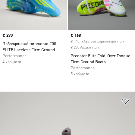
Price
€ 270
Current price
€ 168
€ 140 Τελευταία χαμηλότερη τιμή
Ποδοσφαιρικά παπούτσια F50
€ 280 Αρχική τιμή
ELITE Laceless Firm Ground
Performance
Predator Elite Fold-Over Tongue
4 χρώματα
Firm Ground Boots
Performance
5 χρώματα
Πρ