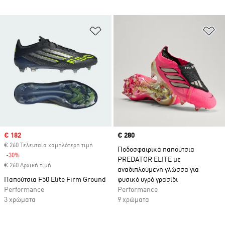
Προσθήκη στη Λίστα Επιθυμιών
Πρ
Sale price
€ 182
Price
€ 280
€ 260 Τελευταία χαμηλότερη τιμή
Ποδοσφαιρικά παπούτσια
-30%
Discount
PREDATOR ELITE με
€ 260 Αρχική τιμή
αναδιπλούμενη γλώσσα για
Παπούτσια F50 Elite Firm Ground
φυσικό υγρό γρασίδι
Performance
Performance
3 χρώματα
9 χρώματα