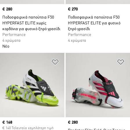
Price
€ 280
Price
€ 270
Ποδοσφαιρικά παπούτσια F50
Ποδοσφαιρικά παπούτσια F50
HYPERFAST ELITE χωρίς
HYPERFAST ELITE για φυσικό
κορδόνια για φυσικό ξηρό γρασίδι
ξηρό γρασίδι
Performance
Performance
4 χρώματα
4 χρώματα
Νέο
Προσθήκη στη Λίστα Επιθυμιών
Πρ
Current price
€ 168
Price
€ 280
€ 140 Τελευταία χαμηλότερη τιμή