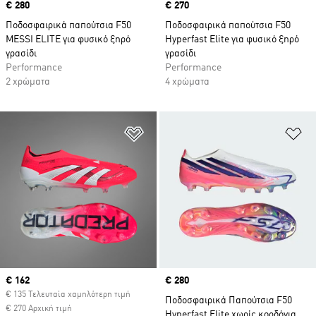
Price
€ 280
Price
€ 270
Ποδοσφαιρικά παπούτσια F50
Ποδοσφαιρικά παπούτσια F50
MESSI ELITE για φυσικό ξηρό
Hyperfast Elite για φυσικό ξηρό
γρασίδι
γρασίδι
Performance
Performance
2 χρώματα
4 χρώματα
Προσθήκη στη Λίστα Επιθυμιών
Πρ
Current price
€ 162
Price
€ 280
€ 135 Τελευταία χαμηλότερη τιμή
Ποδοσφαιρικά Παπούτσια F50
€ 270 Αρχική τιμή
Hyperfast Elite χωρίς κορδόνια