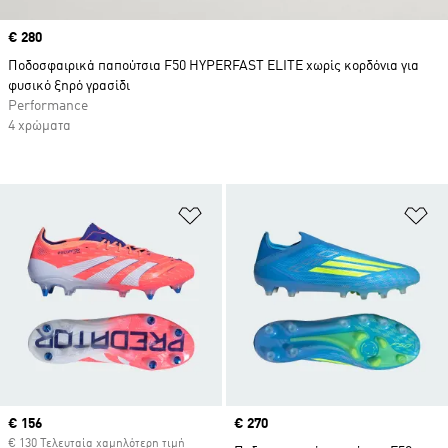
Price
€ 280
Ποδοσφαιρικά παπούτσια F50 HYPERFAST ELITE χωρίς κορδόνια για
φυσικό ξηρό γρασίδι
Performance
4 χρώματα
Προσθήκη στη Λίστα Επιθυμιών
Πρ
Current price
€ 156
Price
€ 270
€ 130 Τελευταία χαμηλότερη τιμή