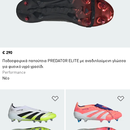
Price
€ 290
Ποδοσφαιρικά παπούτσια PREDATOR ELITE με αναδιπλούμενη γλώσσα
για φυσικό υγρό γρασίδι
Performance
Νέο
Προσθήκη στη Λίστα Επιθυμιών
Πρ