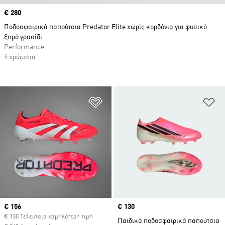
Price
€ 280
Ποδοσφαιρικά παπούτσια Predator Elite χωρίς κορδόνια για φυσικό
ξηρό γρασίδι
Performance
4 χρώματα
Προσθήκη στη Λίστα Επιθυμιών
Πρ
Current price
€ 156
Price
€ 130
€ 130 Τελευταία χαμηλότερη τιμή
Παιδικά ποδοσφαιρικά παπούτσια