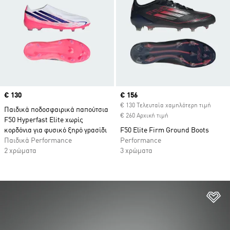
Price
€ 130
Current price
€ 156
€ 130 Τελευταία χαμηλότερη τιμή
Παιδικά ποδοσφαιρικά παπούτσια
€ 260 Αρχική τιμή
F50 Hyperfast Elite χωρίς
κορδόνια για φυσικό ξηρό γρασίδι
F50 Elite Firm Ground Boots
Παιδικά Performance
Performance
2 χρώματα
3 χρώματα
Πρ