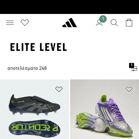
1
ELITE LEVEL
1
αποτελέσματα 248
Προσθήκη στη Λίστα Επιθυμιών
Πρ