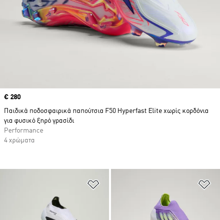
Price
€ 280
Παιδικά ποδοσφαιρικά παπούτσια F50 Hyperfast Elite χωρίς κορδόνια
για φυσικό ξηρό γρασίδι
Performance
4 χρώματα
Προσθήκη στη Λίστα Επιθυμιών
Πρ