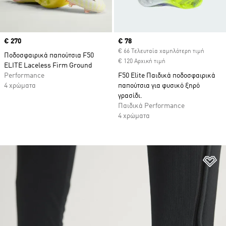
Price
€ 270
Current price
€ 78
€ 66 Τελευταία χαμηλότερη τιμή
Ποδοσφαιρικά παπούτσια F50
€ 120 Αρχική τιμή
ELITE Laceless Firm Ground
Performance
F50 Elite Παιδικά ποδοσφαιρικά
4 χρώματα
παπούτσια για φυσικό ξηρό
γρασίδι.
Παιδικά Performance
4 χρώματα
Πρ