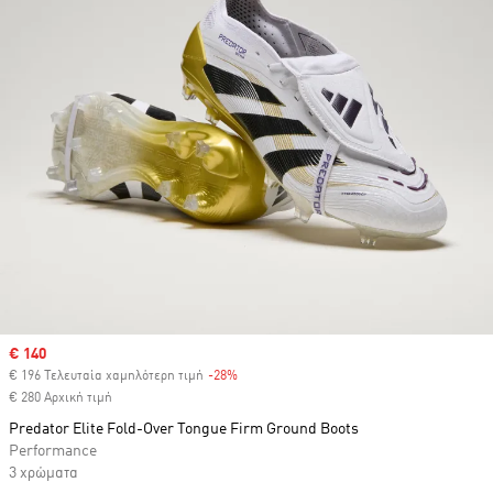
Sale price
€ 140
€ 196 Τελευταία χαμηλότερη τιμή
-28%
Discount
€ 280 Αρχική τιμή
Predator Elite Fold-Over Tongue Firm Ground Boots
Performance
3 χρώματα