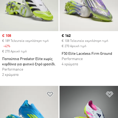
Sale price
€ 108
Current price
€ 162
€ 189 Τελευταία χαμηλότερη τιμή
€ 108 Τελευταία χαμηλότερη τιμή
-42%
Discount
€ 270 Αρχική τιμή
€ 270 Αρχική τιμή
F50 Elite Laceless Firm Ground
Παπούτσια Predator Elite χωρίς
Performance
κορδόνια για φυσικό ξηρό γρασίδι.
4 χρώματα
Performance
2 χρώματα
Προσθήκη στη Λίστα Επιθυμιών
Πρ