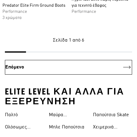
Predator Elite Firm Ground Boots
για τεχνητό έδαφος
Performance
Performance
3 χρώματα
Σελίδα 1 από 6
Επόμενο
ELITE LEVEL ΚΑΙ ΑΛΛΑ ΓΙΑ
ΕΞΕΡΕΥΝΗΣΗ
Παλτό
Μαύρα
Παπούτσια Skate
Παντελόνια
Ολόσωμες
Μπλε Παπούτσια
Χειμερινά
Φόρμες
Μπουφάν