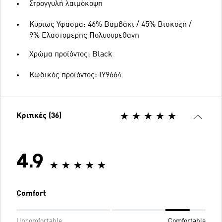
Στρογγυλή λαιμόκοψη
Κυριως Υφασμα: 46% Βαμβάκι / 45% Βισκοζη /
9% Ελαστομερης Πολυουρεθανη
Χρώμα προϊόντος: Black
Κωδικός προϊόντος: IY9664
Κριτικές (36)
4.9
Comfort
Uncomfortable
Comfortable