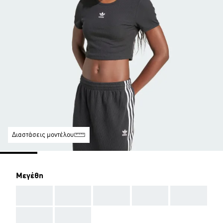
Διαστάσεις μοντέλου
Μεγέθη
AAA
AAA
AAA
AAA
AAA
AAA
AAA