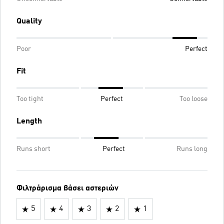
Quality
Poor
Perfect
Fit
Too tight
Perfect
Too loose
Length
Runs short
Perfect
Runs long
Φιλτράρισμα βάσει αστεριών
5
4
3
2
1