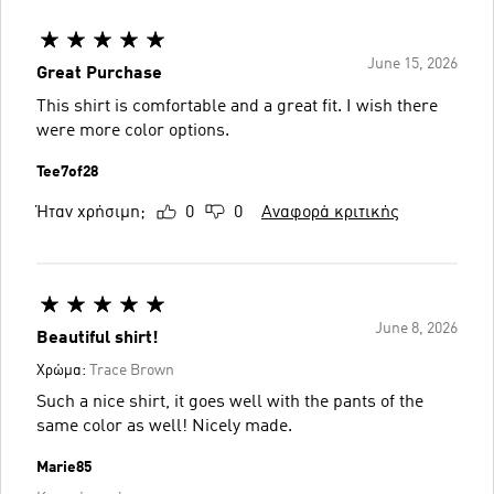
June 15, 2026
Great Purchase
This shirt is comfortable and a great fit. I wish there
were more color options.
Tee7of28
Ήταν χρήσιμη;
0
0
Αναφορά κριτικής
June 8, 2026
Beautiful shirt!
Χρώμα:
Trace Brown
Such a nice shirt, it goes well with the pants of the
same color as well! Nicely made.
Marie85