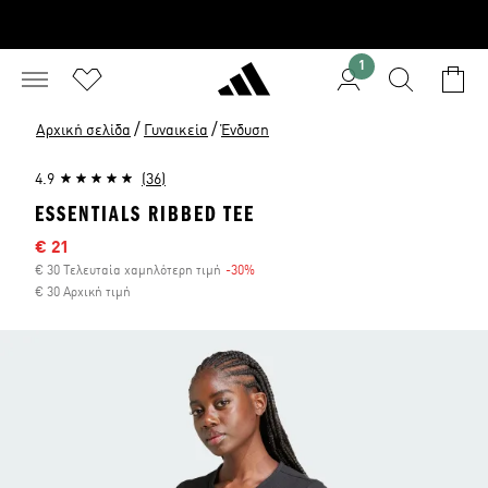
1
/
/
Αρχική σελίδα
Γυναικεία
Ένδυση
4.9
(36)
ESSENTIALS RIBBED TEE
Τιμή έκπτωσης
€ 21
€ 30 Τελευταία χαμηλότερη τιμή
-30%
Έκπτωση
€ 30 Αρχική τιμή