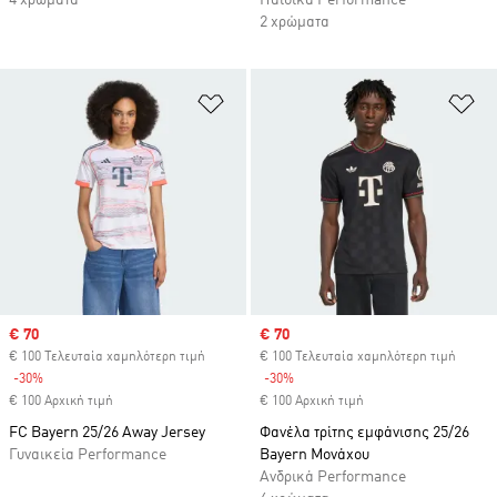
4 χρώματα
Παιδικά Performance
2 χρώματα
Προσθήκη στη Λίστα Επιθυμιών
Πρ
Sale price
€ 70
Sale price
€ 70
€ 100 Τελευταία χαμηλότερη τιμή
€ 100 Τελευταία χαμηλότερη τιμή
-30%
Discount
-30%
Discount
€ 100 Αρχική τιμή
€ 100 Αρχική τιμή
FC Bayern 25/26 Away Jersey
Φανέλα τρίτης εμφάνισης 25/26
Γυναικεία Performance
Bayern Μονάχου
Ανδρικά Performance