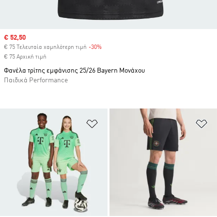
Sale price
€ 52,50
€ 75 Τελευταία χαμηλότερη τιμή
-30%
Discount
€ 75 Αρχική τιμή
Φανέλα τρίτης εμφάνισης 25/26 Bayern Μονάχου
Παιδικά Performance
Προσθήκη στη Λίστα Επιθυμιών
Πρ