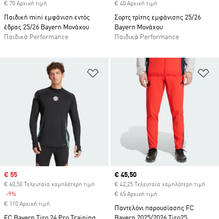
€ 70 Αρχική τιμή
€ 40 Αρχική τιμή
Παιδική mini εμφάνιση εντός
Σορτς τρίτης εμφάνισης 25/26
έδρας 25/26 Bayern Μονάχου
Bayern Μονάχου
Παιδικά Performance
Παιδικά Performance
Προσθήκη στη Λίστα Επιθυμιών
Πρ
Sale price
€ 55
Current price
€ 45,50
€ 60,50 Τελευταία χαμηλότερη τιμή
€ 42,25 Τελευταία χαμηλότερη τιμή
-9%
Discount
€ 65 Αρχική τιμή
€ 110 Αρχική τιμή
Παντελόνι παρουσίασης FC
FC Bayern Tiro 24 Pro Training
Bayern 2025/2026 Tiro25