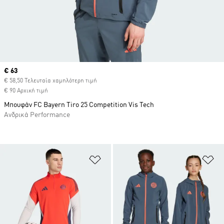
Current price
€ 63
€ 58,50 Τελευταία χαμηλότερη τιμή
€ 90 Αρχική τιμή
Μπουφάν FC Bayern Tiro 25 Competition Vis Tech
Ανδρικά Performance
Προσθήκη στη Λίστα Επιθυμιών
Πρ