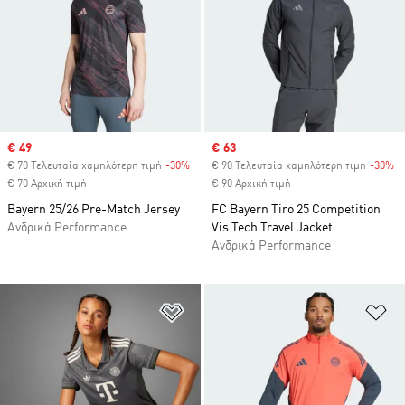
Sale price
€ 49
Sale price
€ 63
€ 70 Τελευταία χαμηλότερη τιμή
-30%
Discount
€ 90 Τελευταία χαμηλότερη τιμή
-30%
Di
€ 70 Αρχική τιμή
€ 90 Αρχική τιμή
Bayern 25/26 Pre-Match Jersey
FC Bayern Tiro 25 Competition
Ανδρικά Performance
Vis Tech Travel Jacket
Ανδρικά Performance
Προσθήκη στη Λίστα Επιθυμιών
Πρ