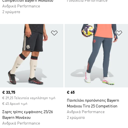
Competition Bayern Μονάχου
Γυναικεία Performance
Ανδρικά Performance
2 χρώματα
Προσθήκη στη Λίστα Επιθυμιών
Πρ
Current price
€ 33,75
Price
€ 65
€ 29,25 Τελευταία χαμηλότερη τιμή
Παντελόνι προπόνησης Bayern
€ 45 Αρχική τιμή
Μονάχου Tiro 25 Competition
Σορτς τρίτης εμφάνισης 25/26
Ανδρικά Performance
Bayern Μονάχου
2 χρώματα
Ανδρικά Performance