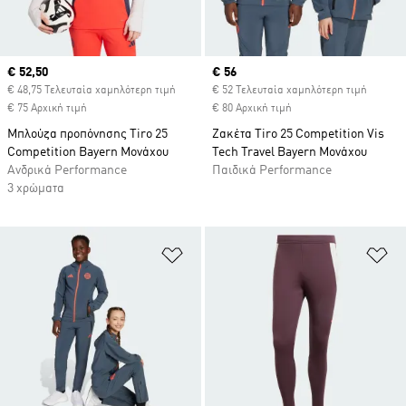
Current price
€ 52,50
Current price
€ 56
€ 48,75 Τελευταία χαμηλότερη τιμή
€ 52 Τελευταία χαμηλότερη τιμή
€ 75 Αρχική τιμή
€ 80 Αρχική τιμή
Μπλούζα προπόνησης Tiro 25
Ζακέτα Tiro 25 Competition Vis
Competition Bayern Μονάχου
Tech Travel Bayern Μονάχου
Ανδρικά Performance
Παιδικά Performance
3 χρώματα
Προσθήκη στη Λίστα Επιθυμιών
Πρ