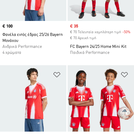
Price
€ 100
Sale price
€ 35
€ 70 Τελευταία χαμηλότερη τιμή
-50%
Di
Φανέλα εντός έδρας 25/26 Bayern
€ 70 Αρχική τιμή
Μονάχου
Ανδρικά Performance
FC Bayern 24/25 Home Mini Kit
4 χρώματα
Παιδικά Performance
Προσθήκη στη Λίστα Επιθυμιών
Πρ