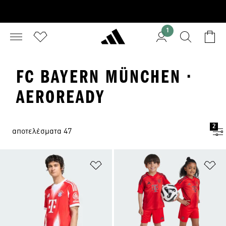
1
FC BAYERN MÜNCHEN ·
AEROREADY
2
αποτελέσματα 47
Προσθήκη στη Λίστα Επιθυμιών
Πρ