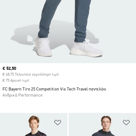
Current price
€ 52,50
€ 48,75 Τελευταία χαμηλότερη τιμή
€ 75 Αρχική τιμή
FC Bayern Tiro 25 Competition Vis Tech Travel παντελόνι
Ανδρικά Performance
Προσθήκη στη Λίστα Επιθυμιών
Πρ