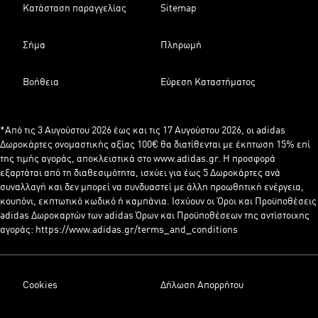
Κατάσταση παραγγελίας
Sitemap
Σήμα
Πληρωμή
Βοήθεια
Εύρεση Καταστήματος
*Από τις 3 Αυγούστου 2026 έως και τις 17 Αυγούστου 2026, οι adidas
Δωροκάρτες ονομαστικής αξίας 100€ θα διατίθενται με έκπτωση 15% επί
της τιμής αγοράς, αποκλειστικά στο www.adidas.gr. Η προσφορά
εξαρτάται από τη διαθεσιμότητα, ισχύει για έως 5 Δωροκάρτες ανά
συναλλαγή και δεν μπορεί να συνδυαστεί με άλλη προωθητική ενέργεια,
κουπόνι, εκπτωτικό κωδικό ή καμπάνια. Ισχύουν οι Όροι και Προϋποθέσεις
adidas Δωροκαρτών των adidas Όρων και Προϋποθέσεων της αντίστοιχης
αγοράς: https://www.adidas.gr/terms_and_conditions
Cookies
Δήλωση Απορρήτου