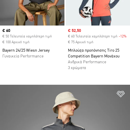
Current price
€ 60
Sale price
€ 52,50
€ 50 Τελευταία χαμηλότερη τιμή
€ 60 Τελευταία χαμηλότερη τιμή
-12%
Di
€ 100 Αρχική τιμή
€ 75 Αρχική τιμή
Bayern 24/25 Wiesn Jersey
Μπλούζα προπόνησης Tiro 25
Γυναικεία Performance
Competition Bayern Μονάχου
Ανδρικά Performance
3 χρώματα
Πρ