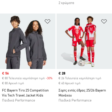
2 χρώματα
Προσθήκη στη Λίστα Επιθυμιών
Πρ
Sale price
€ 56
Current price
€ 28
€ 80 Τελευταία χαμηλότερη τιμή
-30%
Discount
€ 26 Τελευταία χαμηλότερη τιμή
€ 80 Αρχική τιμή
€ 40 Αρχική τιμή
FC Bayern Tiro 25 Competition
Σορτς εντός έδρας 25/26 Bayern
Vis Tech Travel Jacket Kids
Μονάχου
Παιδικά Performance
Παιδικά Performance