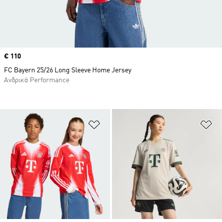
Price
€ 110
FC Bayern 25/26 Long Sleeve Home Jersey
Ανδρικά Performance
Προσθήκη στη Λίστα Επιθυμιών
Πρ