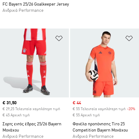
FC Bayern 25/26 Goalkeeper Jersey
Ανδρικά Performance
Προσθήκη στη Λίστα Επιθυμιών
Πρ
Current price
€ 31,50
Sale price
€ 44
€ 29,25 Τελευταία χαμηλότερη τιμή
€ 55 Τελευταία χαμηλότερη τιμή
-20%
Di
€ 45 Αρχική τιμή
€ 55 Αρχική τιμή
Σορτς εντός έδρας 25/26 Bayern
Φανέλα προπόνησης Tiro 25
Μονάχου
Competition Bayern Μονάχου
Ανδρικά Performance
Ανδρικά Performance