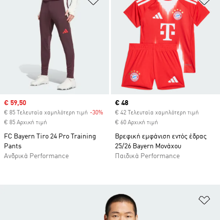
Sale price
€ 59,50
Current price
€ 48
€ 85 Τελευταία χαμηλότερη τιμή
-30%
Discount
€ 42 Τελευταία χαμηλότερη τιμή
€ 85 Αρχική τιμή
€ 60 Αρχική τιμή
FC Bayern Tiro 24 Pro Training
Βρεφική εμφάνιση εντός έδρας
Pants
25/26 Bayern Μονάχου
Ανδρικά Performance
Παιδικά Performance
Πρ