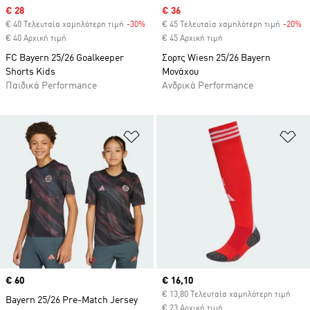
Sale price
€ 28
Sale price
€ 36
€ 40 Τελευταία χαμηλότερη τιμή
-30%
Discount
€ 45 Τελευταία χαμηλότερη τιμή
-20%
Di
€ 40 Αρχική τιμή
€ 45 Αρχική τιμή
FC Bayern 25/26 Goalkeeper
Σορτς Wiesn 25/26 Bayern
Shorts Kids
Μονάχου
Παιδικά Performance
Ανδρικά Performance
Προσθήκη στη Λίστα Επιθυμιών
Πρ
Price
€ 60
Current price
€ 16,10
€ 13,80 Τελευταία χαμηλότερη τιμή
Bayern 25/26 Pre-Match Jersey
€ 23 Αρχική τιμή