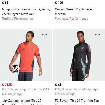
Price
€ 85
Price
€ 100
Μακρυμάνικη φανέλα εντός έδρας
Φανέλα Wiesn 25/26 Bayern
25/26 Bayern Μονάχου
Μονάχου
Παιδικά Performance
Γυναικεία Performance
Προσθήκη στη Λίστα Επιθυμιών
Πρ
Sale price
€ 38,50
Current price
€ 45
€ 55 Τελευταία χαμηλότερη τιμή
-30%
Discount
€ 37,50 Τελευταία χαμηλότερη τιμή
€ 55 Αρχική τιμή
€ 75 Αρχική τιμή
Φανέλα προπόνησης Tiro 25
FC Bayern Tiro 24 Training Top