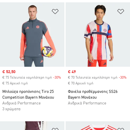
Προσθήκη στη Λίστα Επιθυμιών
Πρ
Sale price
€ 52,50
Sale price
€ 49
€ 75 Τελευταία χαμηλότερη τιμή
-30%
Discount
€ 70 Τελευταία χαμηλότερη τιμή
-30%
Di
€ 75 Αρχική τιμή
€ 70 Αρχική τιμή
Μπλούζα προπόνησης Tiro 25
Φανέλα προθέρμανσης SS26
Competition Bayern Μονάχου
Bayern Μονάχου
Ανδρικά Performance
Ανδρικά Performance
3 χρώματα
Προσθήκη στη Λίστα Επιθυμιών
Πρ