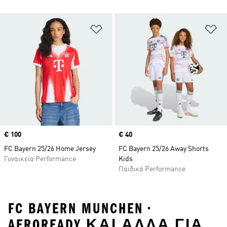
Προσθήκη στη Λίστα Επιθυμιών
Πρ
Price
€ 100
Price
€ 40
FC Bayern 25/26 Home Jersey
FC Bayern 25/26 Away Shorts
Γυναικεία Performance
Kids
Παιδικά Performance
FC BAYERN MUNCHEN •
AEROREADY ΚΑΙ ΑΛΛΑ ΓΙΑ