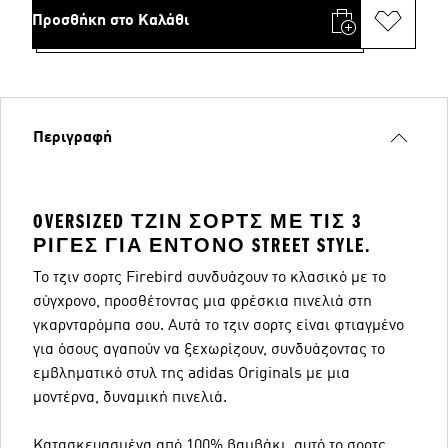
Προσθήκη στο Καλάθι
Περιγραφή
OVERSIZED ΤΖΙΝ ΣΟΡΤΣ ΜΕ ΤΙΣ 3
ΡΊΓΕΣ ΓΙΑ ΈΝΤΟΝΟ STREET STYLE.
Το τζιν σορτς Firebird συνδυάζουν το κλασικό με το
σύγχρονο, προσθέτοντας μια φρέσκια πινελιά στη
γκαρνταρόμπα σου. Αυτά το τζιν σορτς είναι φτιαγμένο
για όσους αγαπούν να ξεχωρίζουν, συνδυάζοντας το
εμβληματικό στυλ της adidas Originals με μια
μοντέρνα, δυναμική πινελιά.
Κατασκευασμένα από 100% βαμβάκι, αυτό το σορτς