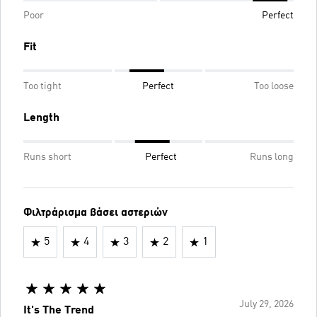
Poor
Perfect
Fit
Too tight
Perfect
Too loose
Length
Runs short
Perfect
Runs long
Φιλτράρισμα βάσει αστεριών
5
4
3
2
1
July 29, 2026
It's The Trend