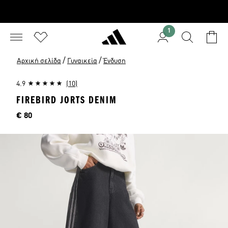
1
/
/
Αρχική σελίδα
Γυναικεία
Ένδυση
4.9
(10)
FIREBIRD JORTS DENIM
Τιμή
€ 80