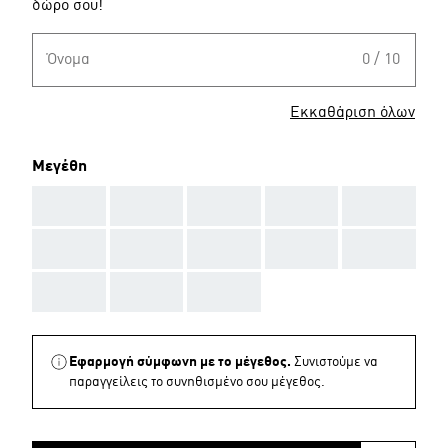
δώρο σου!
Όνομα
0 / 10
Εκκαθάριση όλων
Μεγέθη
AAA
AAA
AAA
AAA
AAA
AAA
AAA
AAA
AAA
AAA
AAA
AAA
AAA
Εφαρμογή σύμφωνη με το μέγεθος.
Συνιστούμε να
παραγγείλεις το συνηθισμένο σου μέγεθος.