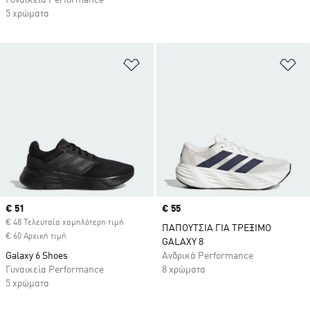
Γυναικεία Performance
5 χρώματα
Προσθήκη στη Λίστα Επιθυμιών
Πρ
Current price
€ 51
Price
€ 55
€ 48 Τελευταία χαμηλότερη τιμή
ΠΑΠΟΥΤΣΙΑ ΓΙΑ ΤΡΕΞΙΜΟ
€ 60 Αρχική τιμή
GALAXY 8
Galaxy 6 Shoes
Ανδρικά Performance
Γυναικεία Performance
8 χρώματα
5 χρώματα