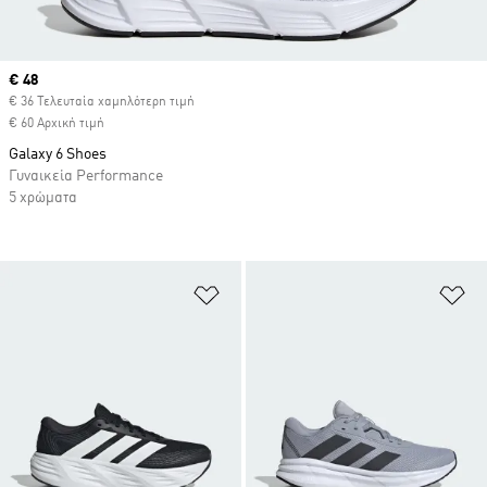
Current price
€ 48
€ 36 Τελευταία χαμηλότερη τιμή
€ 60 Αρχική τιμή
Galaxy 6 Shoes
Γυναικεία Performance
5 χρώματα
Προσθήκη στη Λίστα Επιθυμιών
Πρ