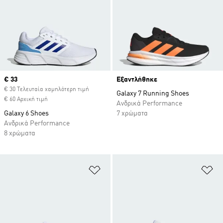
Current price
€ 33
Εξαντλήθηκε
€ 30 Τελευταία χαμηλότερη τιμή
Galaxy 7 Running Shoes
€ 60 Αρχική τιμή
Ανδρικά Performance
Galaxy 6 Shoes
7 χρώματα
Ανδρικά Performance
8 χρώματα
Προσθήκη στη Λίστα Επιθυμιών
Πρ