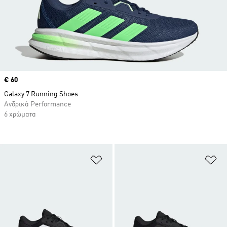
Price
€ 60
Galaxy 7 Running Shoes
Ανδρικά Performance
6 χρώματα
Προσθήκη στη Λίστα Επιθυμιών
Πρ