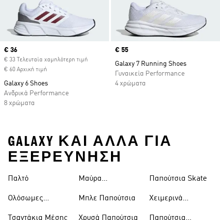
Current price
€ 36
Price
€ 55
€ 33 Τελευταία χαμηλότερη τιμή
Galaxy 7 Running Shoes
€ 60 Αρχική τιμή
Γυναικεία Performance
Galaxy 6 Shoes
4 χρώματα
Ανδρικά Performance
8 χρώματα
GALAXY ΚΑΙ ΑΛΛΑ ΓΙΑ
ΕΞΕΡΕΥΝΗΣΗ
Παλτό
Μαύρα
Παπούτσια Skate
Παντελόνια
Ολόσωμες
Μπλε Παπούτσια
Χειμερινά
Φόρμες
Μπουφάν
Τσαντάκια Μέσης
Χρυσά Παπούτσια
Παπούτσια