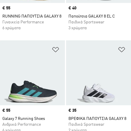
Price
€ 55
Price
€ 40
RUNNING ΠΑΠΟΥΤΣΙΑ GALAXY 8
Παπούτσια GALAXY 8 EL C
Γυναικεία Performance
Παιδικά Sportswear
6 χρώματα
3 χρώματα
Προσθήκη στη Λίστα Επιθυμιών
Πρ
Price
€ 55
Price
€ 35
Galaxy 7 Running Shoes
ΒΡΕΦΙΚΑ ΠΑΠΟΥΤΣΙΑ GALAXY 8
Ανδρικά Performance
Παιδικά Sportswear
6 χρώματα
2 χρώματα