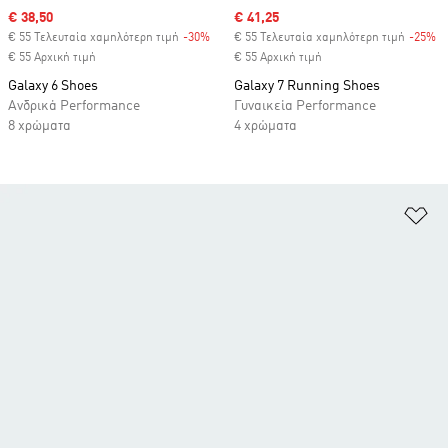
Sale price
€ 38,50
Sale price
€ 41,25
€ 55 Τελευταία χαμηλότερη τιμή
-30%
Discount
€ 55 Τελευταία χαμηλότερη τιμή
-25%
Di
€ 55 Αρχική τιμή
€ 55 Αρχική τιμή
Galaxy 6 Shoes
Galaxy 7 Running Shoes
Ανδρικά Performance
Γυναικεία Performance
8 χρώματα
4 χρώματα
Πρ