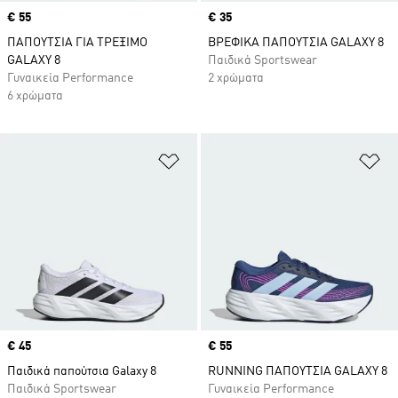
Price
€ 55
Price
€ 35
ΠΑΠΟΥΤΣΙΑ ΓΙΑ ΤΡΕΞΙΜΟ
ΒΡΕΦΙΚΑ ΠΑΠΟΥΤΣΙΑ GALAXY 8
GALAXY 8
Παιδικά Sportswear
Γυναικεία Performance
2 χρώματα
6 χρώματα
Προσθήκη στη Λίστα Επιθυμιών
Πρ
Price
€ 45
Price
€ 55
Παιδικά παπούτσια Galaxy 8
RUNNING ΠΑΠΟΥΤΣΙΑ GALAXY 8
Παιδικά Sportswear
Γυναικεία Performance