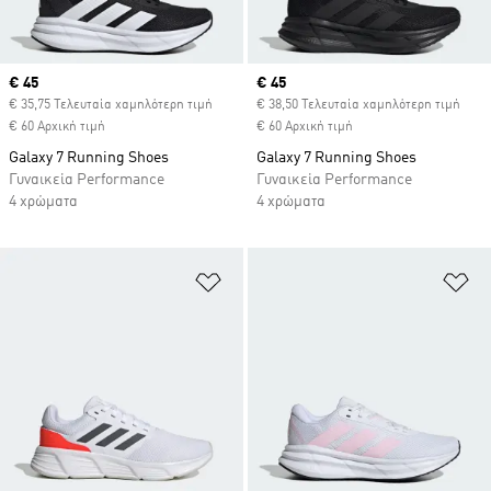
Current price
€ 45
Current price
€ 45
€ 35,75 Τελευταία χαμηλότερη τιμή
€ 38,50 Τελευταία χαμηλότερη τιμή
€ 60 Αρχική τιμή
€ 60 Αρχική τιμή
Galaxy 7 Running Shoes
Galaxy 7 Running Shoes
Γυναικεία Performance
Γυναικεία Performance
4 χρώματα
4 χρώματα
Προσθήκη στη Λίστα Επιθυμιών
Πρ