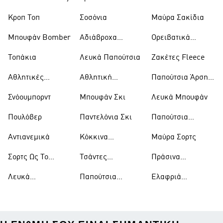
Trekking
Κροπ Τοπ
Σοσόνια
Μαύρα Σακίδια
Μπουφάν Bomber
Αδιάβροχα
Ορειβατικά
Μπουφάν
Παπούτσια
Τοπάκια
Λευκά Παπούτσια
Ζακέτες Fleece
Αθλητικές
Αθλητική
Παπούτσια Άρσης
Τσάντες
Ένδυση
Βαρών
Σνόουμπορντ
Μπουφάν Σκι
Λευκά Μπουφάν
Πουλόβερ
Παντελόνια Σκι
Παπούτσια
Μπάσκετ
Αντιανεμικά
Κόκκινα
Μαύρα Σορτς
Παπούτσια
Σορτς Ως Το
Τσάντες
Πράσινα
Γόνατο
Ώμου
Παπούτσια
Λευκά
Παπούτσια
Ελαφριά
Μπλουζάκια
Ράγκμπι
Μπουφάν