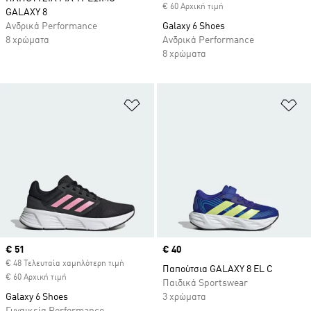
€ 60 Αρχική τιμή
GALAXY 8
Ανδρικά Performance
Galaxy 6 Shoes
8 χρώματα
Ανδρικά Performance
8 χρώματα
Προσθήκη στη Λίστα Επιθυμιών
Πρ
Current price
€ 51
Price
€ 40
€ 48 Τελευταία χαμηλότερη τιμή
Παπούτσια GALAXY 8 EL C
€ 60 Αρχική τιμή
Παιδικά Sportswear
Galaxy 6 Shoes
3 χρώματα