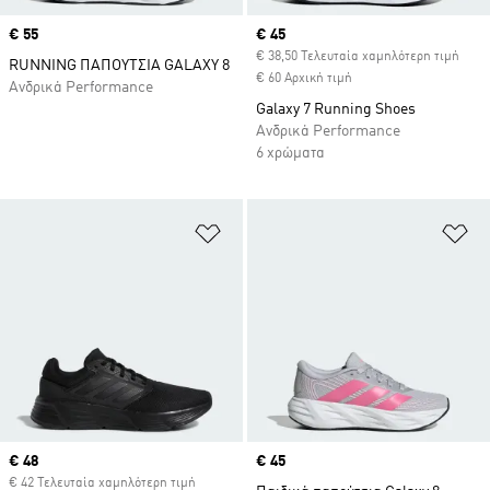
Price
€ 55
Current price
€ 45
€ 38,50 Τελευταία χαμηλότερη τιμή
RUNNING ΠΑΠΟΥΤΣΙΑ GALAXY 8
€ 60 Αρχική τιμή
Ανδρικά Performance
Galaxy 7 Running Shoes
Ανδρικά Performance
6 χρώματα
Προσθήκη στη Λίστα Επιθυμιών
Πρ
Current price
€ 48
Price
€ 45
€ 42 Τελευταία χαμηλότερη τιμή