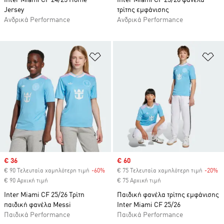
Inter Miami CF 24/25 Home
Inter Miami CF 25/26 φανέλα
Jersey
τρίτης εμφάνισης
Ανδρικά Performance
Ανδρικά Performance
Προσθήκη στη Λίστα Επιθυμιών
Πρ
Sale price
€ 36
Sale price
€ 60
€ 90 Τελευταία χαμηλότερη τιμή
-60%
Discount
€ 75 Τελευταία χαμηλότερη τιμή
-20%
Di
€ 90 Αρχική τιμή
€ 75 Αρχική τιμή
Inter Miami CF 25/26 Τρίτη
Παιδική φανέλα τρίτης εμφάνισης
παιδική φανέλα Messi
Inter Miami CF 25/26
Παιδικά Performance
Παιδικά Performance