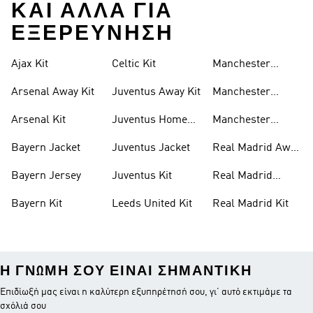
ΚΑΙ ΑΛΛΑ ΓΙΑ
ΕΞΕΡΕΥΝΗΣΗ
Ajax Kit
Celtic Kit
Manchester
United Hoodie
Arsenal Away Kit
Juventus Away Kit
Manchester
United Jacket
Arsenal Kit
Juventus Home
Manchester
Kit
United Kit
Bayern Jacket
Juventus Jacket
Real Madrid Away
Kit
Bayern Jersey
Juventus Kit
Real Madrid
Jacket
Bayern Kit
Leeds United Kit
Real Madrid Kit
Η ΓΝΏΜΗ ΣΟΥ ΕΊΝΑΙ ΣΗΜΑΝΤΙΚΉ
Επιδίωξή μας είναι η καλύτερη εξυπηρέτησή σου, γι’ αυτό εκτιμάμε τα
σχόλιά σου