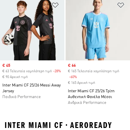
Προσθήκη στη Λίστα Επιθυμιών
Πρ
Sale price
€ 45
Sale price
€ 66
€ 63 Τελευταία χαμηλότερη τιμή
-28%
Discount
€ 165 Τελευταία χαμηλότερη τιμή
€ 90 Αρχική τιμή
-60%
Discount
€ 165 Αρχική τιμή
Inter Miami CF 25/26 Messi Away
Jersey
Inter Miami CF 25/26 Τρίτη
Παιδικά Performance
Αυθεντική Φανέλα Μέσσι
Ανδρικά Performance
INTER MIAMI CF • AEROREADY