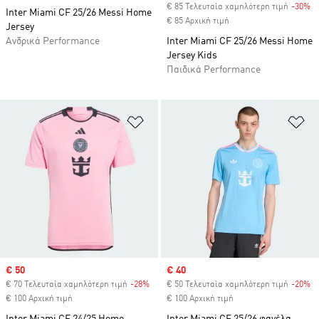
€ 85 Τελευταία χαμηλότερη τιμή
-30%
Di
Inter Miami CF 25/26 Messi Home
€ 85 Αρχική τιμή
Jersey
Ανδρικά Performance
Inter Miami CF 25/26 Messi Home
Jersey Kids
Παιδικά Performance
Προσθήκη στη Λίστα Επιθυμιών
Πρ
Sale price
€ 50
Sale price
€ 40
€ 70 Τελευταία χαμηλότερη τιμή
-28%
Discount
€ 50 Τελευταία χαμηλότερη τιμή
-20%
Di
€ 100 Αρχική τιμή
€ 100 Αρχική τιμή