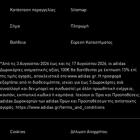
Κατάσταση παραγγελίας
Sitemap
Σήμα
Πληρωμή
Βοήθεια
Εύρεση Καταστήματος
*Από τις 3 Αυγούστου 2026 έως και τις 17 Αυγούστου 2026, οι adidas
Δωροκάρτες ονομαστικής αξίας 100€ θα διατίθενται με έκπτωση 15% επί
της τιμής αγοράς, αποκλειστικά στο www.adidas.gr. Η προσφορά
εξαρτάται από τη διαθεσιμότητα, ισχύει για έως 5 Δωροκάρτες ανά
συναλλαγή και δεν μπορεί να συνδυαστεί με άλλη προωθητική ενέργεια,
κουπόνι, εκπτωτικό κωδικό ή καμπάνια. Ισχύουν οι Όροι και Προϋποθέσεις
adidas Δωροκαρτών των adidas Όρων και Προϋποθέσεων της αντίστοιχης
αγοράς: https://www.adidas.gr/terms_and_conditions
Cookies
Δήλωση Απορρήτου