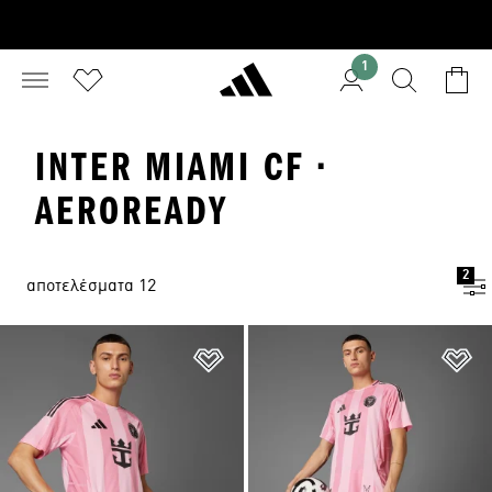
1
INTER MIAMI CF ·
AEROREADY
2
αποτελέσματα 12
Προσθήκη στη Λίστα Επιθυμιών
Πρ