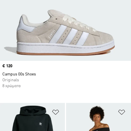
Price
€ 120
Campus 00s Shoes
Originals
8 χρώματα
Προσθήκη στη Λίστα Επιθυμιών
Πρ