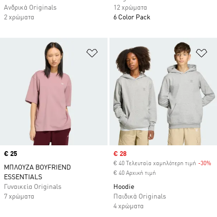
Ανδρικά Originals
12 χρώματα
2 χρώματα
6 Color Pack
Προσθήκη στη Λίστα Επιθυμιών
Πρ
Price
€ 25
Sale price
€ 28
€ 40 Τελευταία χαμηλότερη τιμή
-30%
Di
ΜΠΛΟΥΖΑ BOYFRIEND
€ 40 Αρχική τιμή
ESSENTIALS
Γυναικεία Originals
Hoodie
7 χρώματα
Παιδικά Originals
4 χρώματα