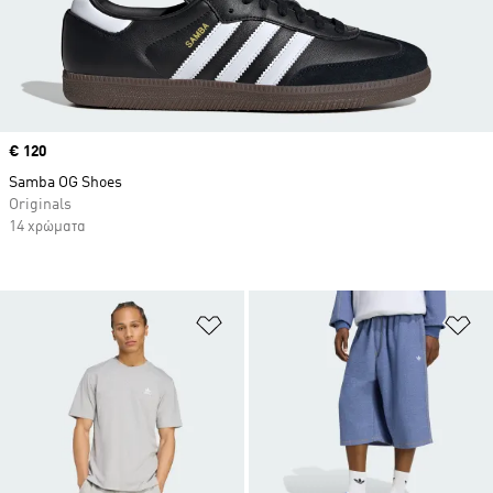
Price
€ 120
Samba OG Shoes
Originals
14 χρώματα
Προσθήκη στη Λίστα Επιθυμιών
Πρ