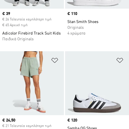
Current price
€ 39
Price
€ 110
€ 26 Τελευταία χαμηλότερη τιμή
Stan Smith Shoes
€ 65 Αρχική τιμή
Originals
Adicolor Firebird Track Suit Kids
4 χρώματα
Παιδικά Originals
Προσθήκη στη Λίστα Επιθυμιών
Πρ
Current price
€ 24,50
Price
€ 120
€ 21 Τελευταία χαμηλότερη τιμή
Samba OG Shoes