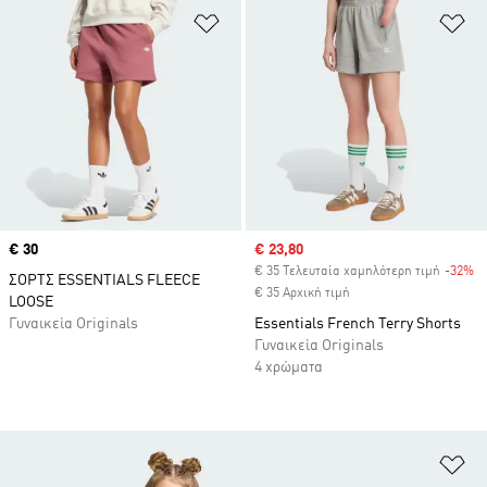
Προσθήκη στη Λίστα Επιθυμιών
Πρ
Price
€ 30
Sale price
€ 23,80
€ 35 Τελευταία χαμηλότερη τιμή
-32%
Di
ΣΟΡΤΣ ESSENTIALS FLEECE
€ 35 Αρχική τιμή
LOOSE
Γυναικεία Originals
Essentials French Terry Shorts
Γυναικεία Originals
4 χρώματα
Πρ