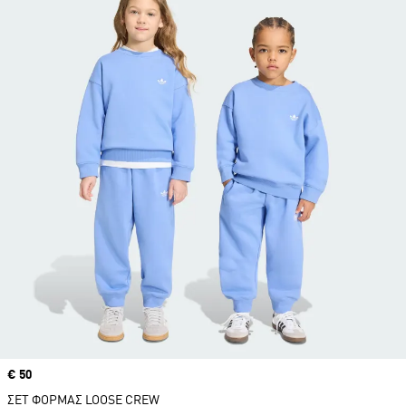
Price
€ 50
ΣΕΤ ΦΟΡΜΑΣ LOOSE CREW