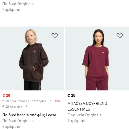
Παιδικά Originals
2 χρώματα
Προσθήκη στη Λίστα Επιθυμιών
Πρ
Sale price
€ 28
Price
€ 25
€ 40 Τελευταία χαμηλότερη τιμή
-30%
Discount
ΜΠΛΟΥΖΑ BOYFRIEND
€ 40 Αρχική τιμή
ESSENTIALS
Παιδικό hoodie από φλις Loose
Γυναικεία Originals
Παιδικά Originals
7 χρώματα
2 χρώματα