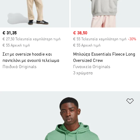
Current price
€ 31,35
Sale price
€ 38,50
€ 27,50 Τελευταία χαμηλότερη τιμή
€ 55 Τελευταία χαμηλότερη τιμή
-30%
Di
€ 55 Αρχική τιμή
€ 55 Αρχική τιμή
Σετ με oversize hoodie και
Μπλούζα Essentials Fleece Long
παντελόνι με ανοιχτό τελείωμα
Oversized Crew
Παιδικά Originals
Γυναικεία Originals
3 χρώματα
Πρ