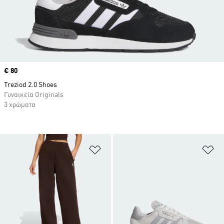
Price
€ 80
Treziod 2.0 Shoes
Γυναικεία Originals
3 χρώματα
Προσθήκη στη Λίστα Επιθυμιών
Πρ