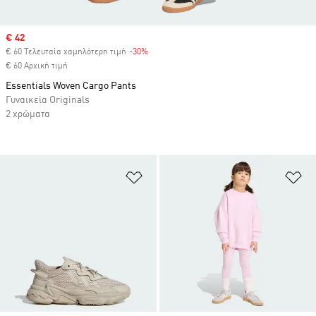
Sale price
€ 42
€ 60 Τελευταία χαμηλότερη τιμή
-30%
Discount
€ 60 Αρχική τιμή
Essentials Woven Cargo Pants
Γυναικεία Originals
2 χρώματα
Προσθήκη στη Λίστα Επιθυμιών
Πρ