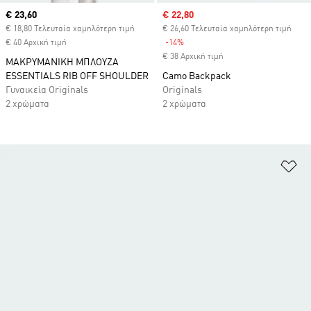
Current price
€ 23,60
Sale price
€ 22,80
€ 18,80 Τελευταία χαμηλότερη τιμή
€ 26,60 Τελευταία χαμηλότερη τιμή
€ 40 Αρχική τιμή
-14%
Discount
€ 38 Αρχική τιμή
ΜΑΚΡΥΜΑΝΙΚΗ ΜΠΛΟΥΖΑ
ESSENTIALS RIB OFF SHOULDER
Camo Backpack
Γυναικεία Originals
Originals
2 χρώματα
2 χρώματα
Πρ