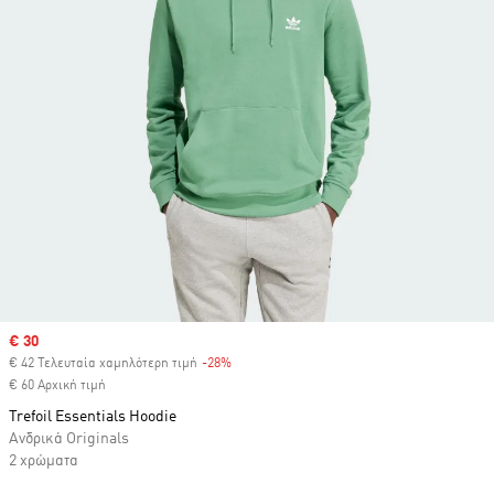
Sale price
€ 30
€ 42 Τελευταία χαμηλότερη τιμή
-28%
Discount
€ 60 Αρχική τιμή
Trefoil Essentials Hoodie
Ανδρικά Originals
2 χρώματα