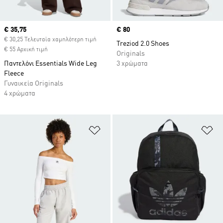
Current price
€ 35,75
Price
€ 80
€ 30,25 Τελευταία χαμηλότερη τιμή
Treziod 2.0 Shoes
€ 55 Αρχική τιμή
Originals
Παντελόνι Essentials Wide Leg
3 χρώματα
Fleece
Γυναικεία Originals
4 χρώματα
Προσθήκη στη Λίστα Επιθυμιών
Πρ