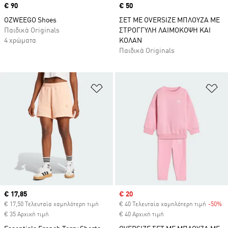
Price
€ 90
Price
€ 50
OZWEEGO Shoes
ΣΕΤ ΜΕ OVERSIZE ΜΠΛΟΥΖΑ ΜΕ
Παιδικά Originals
ΣΤΡΟΓΓΥΛΗ ΛΑΙΜΟΚΟΨΗ ΚΑΙ
4 χρώματα
ΚΟΛΑΝ
Παιδικά Originals
Προσθήκη στη Λίστα Επιθυμιών
Πρ
Current price
€ 17,85
Sale price
€ 20
€ 17,50 Τελευταία χαμηλότερη τιμή
€ 40 Τελευταία χαμηλότερη τιμή
-50%
Di
€ 35 Αρχική τιμή
€ 40 Αρχική τιμή