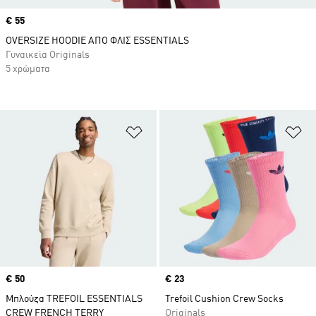
Price
€ 55
OVERSIZE HOODIE ΑΠΟ ΦΛΙΣ ESSENTIALS
Γυναικεία Originals
5 χρώματα
Προσθήκη στη Λίστα Επιθυμιών
Πρ
Price
€ 50
Price
€ 23
Μπλούζα TREFOIL ESSENTIALS
Trefoil Cushion Crew Socks
CREW FRENCH TERRY
Originals