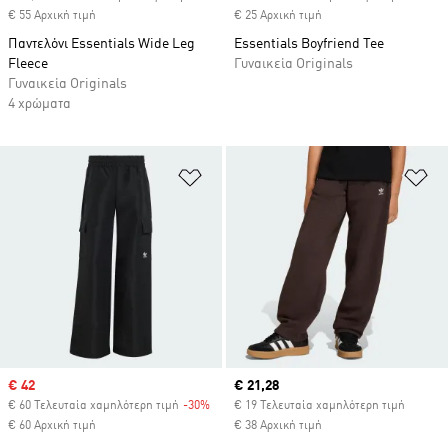
€ 55 Αρχική τιμή
€ 25 Αρχική τιμή
Παντελόνι Essentials Wide Leg
Essentials Boyfriend Tee
Fleece
Γυναικεία Originals
Γυναικεία Originals
4 χρώματα
Προσθήκη στη Λίστα Επιθυμιών
Πρ
Sale price
€ 42
Current price
€ 21,28
€ 60 Τελευταία χαμηλότερη τιμή
-30%
Discount
€ 19 Τελευταία χαμηλότερη τιμή
€ 60 Αρχική τιμή
€ 38 Αρχική τιμή