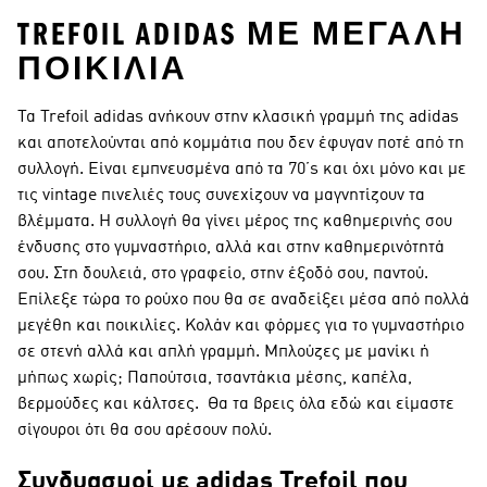
TREFOIL ADIDAS ΜΕ ΜΕΓΆΛΗ
ΠΟΙΚΙΛΊΑ
Τα Trefoil adidas ανήκουν στην κλασική γραμμή της adidas
και αποτελούνται από κομμάτια που δεν έφυγαν ποτέ από τη
συλλογή. Είναι εμπνευσμένα από τα 70’s και όχι μόνο και με
τις vintage πινελιές τους συνεχίζουν να μαγνητίζουν τα
βλέμματα. Η συλλογή θα γίνει μέρος της καθημερινής σου
ένδυσης στο γυμναστήριο, αλλά και στην καθημερινότητά
σου. Στη δουλειά, στο γραφείο, στην έξοδό σου, παντού.
Επίλεξε τώρα το ρούχο που θα σε αναδείξει μέσα από πολλά
μεγέθη και ποικιλίες. Κολάν και φόρμες για το γυμναστήριο
σε στενή αλλά και απλή γραμμή. Μπλούζες με μανίκι ή
μήπως χωρίς; Παπούτσια, τσαντάκια μέσης, καπέλα,
βερμούδες και κάλτσες. Θα τα βρεις όλα εδώ και είμαστε
σίγουροι ότι θα σου αρέσουν πολύ.
Συνδυασμοί με adidas Trefoil που