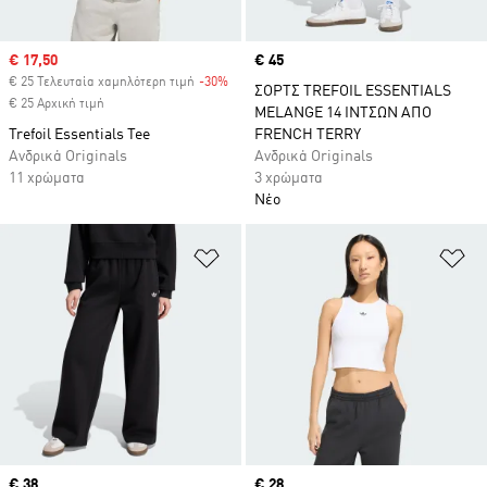
Sale price
€ 17,50
Price
€ 45
€ 25 Τελευταία χαμηλότερη τιμή
-30%
Discount
ΣΟΡΤΣ TREFOIL ESSENTIALS
€ 25 Αρχική τιμή
MELANGE 14 ΙΝΤΣΩΝ ΑΠΟ
Trefoil Essentials Tee
FRENCH TERRY
Ανδρικά Originals
Ανδρικά Originals
11 χρώματα
3 χρώματα
Νέο
Προσθήκη στη Λίστα Επιθυμιών
Πρ
Price
€ 38
Price
€ 28