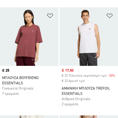
Προσθήκη στη Λίστα Επιθυμιών
Πρ
Price
€ 25
Sale price
€ 17,50
€ 25 Τελευταία χαμηλότερη τιμή
-30%
Di
ΜΠΛΟΥΖΑ BOYFRIEND
€ 25 Αρχική τιμή
ESSENTIALS
Γυναικεία Originals
ΑΜΑΝΙΚΗ ΜΠΛΟΥΖΑ TREFOIL
7 χρώματα
ESSENTIALS
Ανδρικά Originals
2 χρώματα