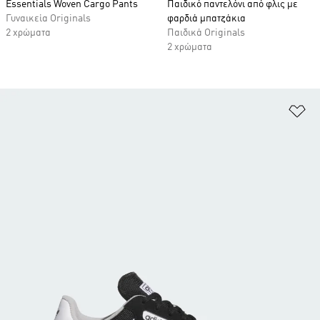
Essentials Woven Cargo Pants
Παιδικό παντελόνι από φλις με
Γυναικεία Originals
φαρδιά μπατζάκια
2 χρώματα
Παιδικά Originals
2 χρώματα
Πρ