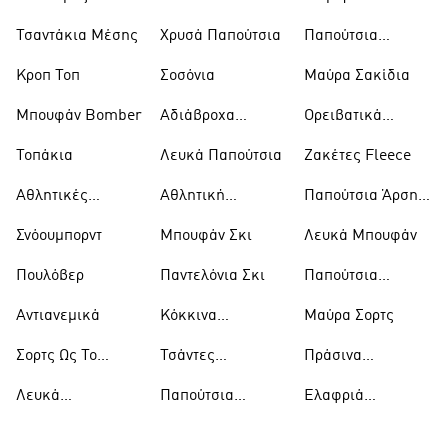
Φόρμες
Μπουφάν
Τσαντάκια Μέσης
Χρυσά Παπούτσια
Παπούτσια
Trekking
Κροπ Τοπ
Σοσόνια
Μαύρα Σακίδια
Μπουφάν Bomber
Αδιάβροχα
Ορειβατικά
Μπουφάν
Παπούτσια
Τοπάκια
Λευκά Παπούτσια
Ζακέτες Fleece
Αθλητικές
Αθλητική
Παπούτσια Άρσης
Τσάντες
Ένδυση
Βαρών
Σνόουμπορντ
Μπουφάν Σκι
Λευκά Μπουφάν
Πουλόβερ
Παντελόνια Σκι
Παπούτσια
Μπάσκετ
Αντιανεμικά
Κόκκινα
Μαύρα Σορτς
Παπούτσια
Σορτς Ως Το
Τσάντες
Πράσινα
Γόνατο
Ώμου
Παπούτσια
Λευκά
Παπούτσια
Ελαφριά
Μπλουζάκια
Ράγκμπι
Μπουφάν