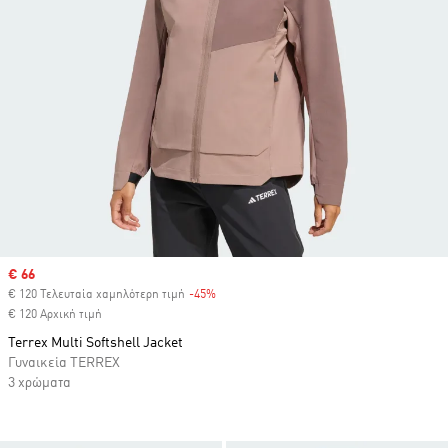
Sale price
€ 66
€ 120 Τελευταία χαμηλότερη τιμή
-45%
Discount
€ 120 Αρχική τιμή
Terrex Multi Softshell Jacket
Γυναικεία TERREX
3 χρώματα