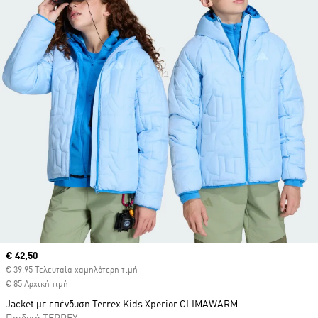
Current price
€ 42,50
€ 39,95 Τελευταία χαμηλότερη τιμή
€ 85 Αρχική τιμή
Jacket με επένδυση Terrex Kids Xperior CLIMAWARM