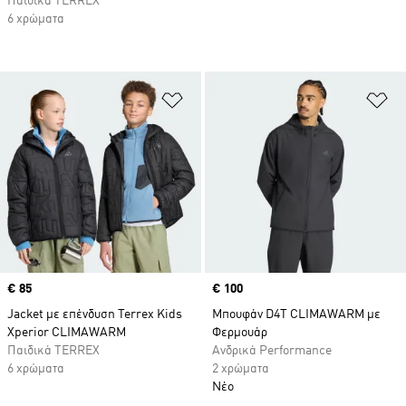
Παιδικά TERREX
6 χρώματα
Προσθήκη στη Λίστα Επιθυμιών
Πρ
Price
€ 85
Price
€ 100
Jacket με επένδυση Terrex Kids
Μπουφάν D4T CLIMAWARM με
Xperior CLIMAWARM
Φερμουάρ
Παιδικά TERREX
Ανδρικά Performance
6 χρώματα
2 χρώματα
Νέο