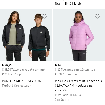
Νέο
Mix & Match
Προσθήκη στη Λίστα Επιθυμιών
Πρ
Current price
€ 39,20
Current price
€ 50
€ 38,50 Τελευταία χαμηλότερη τιμή
€ 42 Τελευταία χαμηλότερη τιμή
€ 70 Αρχική τιμή
€ 100 Αρχική τιμή
BOMBER JACKET STADIUM
Μπουφάν Terrex Multi Essentials
Παιδικά Sportswear
CLIMAWARM Insulated με
κουκούλα
Γυναικεία TERREX
3 χρώματα