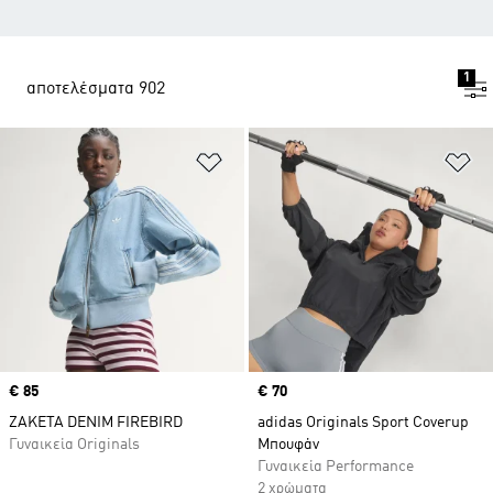
1
αποτελέσματα 902
Προσθήκη στη Λίστα Επιθυμιών
Πρ
Price
€ 85
Price
€ 70
ΖΑΚΕΤΑ DENIM FIREBIRD
adidas Originals Sport Coverup
Γυναικεία Originals
Μπουφάν
Γυναικεία Performance
2 χρώματα