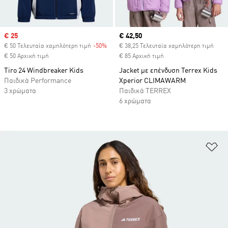
Sale price
€ 25
Current price
€ 42,50
€ 50 Τελευταία χαμηλότερη τιμή
-50%
Discount
€ 38,25 Τελευταία χαμηλότερη τιμή
€ 50 Αρχική τιμή
€ 85 Αρχική τιμή
Tiro 24 Windbreaker Kids
Jacket με επένδυση Terrex Kids
Παιδικά Performance
Xperior CLIMAWARM
3 χρώματα
Παιδικά TERREX
6 χρώματα
Πρ