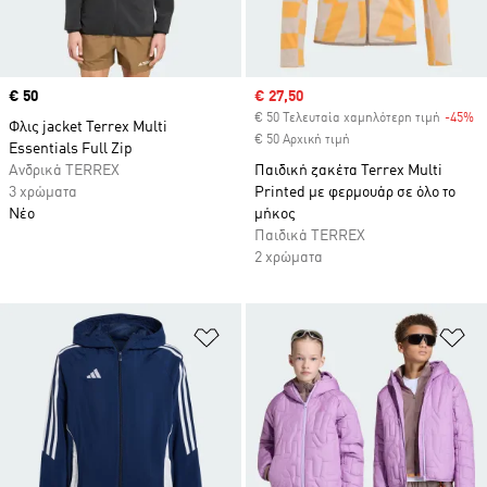
Price
€ 50
Sale price
€ 27,50
€ 50 Τελευταία χαμηλότερη τιμή
-45%
Di
Φλις jacket Terrex Multi
€ 50 Αρχική τιμή
Essentials Full Zip
Ανδρικά TERREX
Παιδική ζακέτα Terrex Multi
3 χρώματα
Printed με φερμουάρ σε όλο το
Νέο
μήκος
Παιδικά TERREX
2 χρώματα
Προσθήκη στη Λίστα Επιθυμιών
Πρ