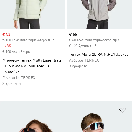
Sale price
€ 52
Current price
€ 66
€ 100 Τελευταία χαμηλότερη τιμή
€ 60 Τελευταία χαμηλότερη τιμή
-48%
Discount
€ 120 Αρχική τιμή
€ 100 Αρχική τιμή
Terrex Multi 2L RAIN.RDY Jacket
Μπουφάν Terrex Multi Essentials
Ανδρικά TERREX
CLIMAWARM Insulated με
3 χρώματα
κουκούλα
Γυναικεία TERREX
3 χρώματα
Πρ