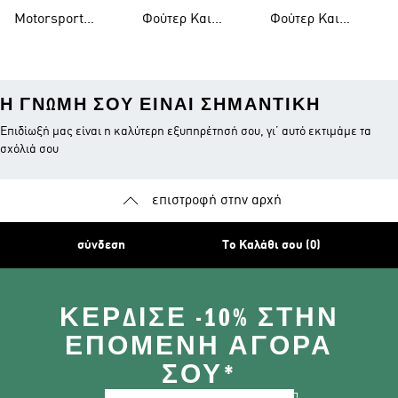
Motorsport
Mercedes-amg
Revolut F1 Team
Motorsport
Φούτερ Και
Φούτερ Και
Petronas F1
Teamwear
Ζακέτες
Ζακέτες Audi
Revolut F1 Team
Η ΓΝΏΜΗ ΣΟΥ ΕΊΝΑΙ ΣΗΜΑΝΤΙΚΉ
Επιδίωξή μας είναι η καλύτερη εξυπηρέτησή σου, γι’ αυτό εκτιμάμε τα
σχόλιά σου
επιστροφή στην αρχή
σύνδεση
Το Καλάθι σου (0)
ΚΈΡΔΙΣΕ -10% ΣΤΗΝ
ΕΠΌΜΕΝΗ ΑΓΟΡΆ
ΣΟΥ*