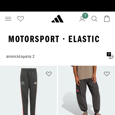
1
MOTORSPORT · ELASTIC
2
αποτελέσματα 2
Προσθήκη στη Λίστα Επιθυμιών
Πρ