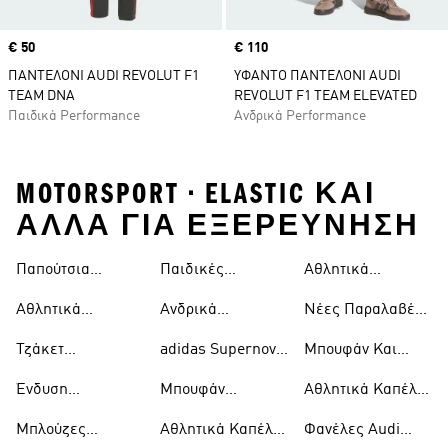
Price
€ 50
Price
€ 110
ΠΑΝΤΕΛΟΝΙ AUDI REVOLUT F1
ΥΦΑΝΤΟ ΠΑΝΤΕΛΟΝΙ AUDI
TEAM DNA
REVOLUT F1 TEAM ELEVATED
Παιδικά Performance
Ανδρικά Performance
MOTORSPORT • ELASTIC ΚΑΙ
ΑΛΛΑ ΓΙΑ ΕΞΕΡΕΥΝΗΣΗ
Παπούτσια
Παιδικές
Αθλητικά
Mercedes-amg
Motorsport
Αθλητικές
Παπούτσια
Petronas F1
Αθλητικά
Ανδρικά
Νέες Παραλαβές
Φόρμες
Mercedes-amg
Παπούτσια
Παπούτσια
Motorsport
Motorsport
Petronas F1
Τζάκετ
adidas Supernova
Μπουφάν Και
Motorsport
Motorsport
Motorsport
Motorsport
Τζάκετ Audi
Ένδυση
Μπουφάν
Αθλητικά Καπέλα
Revolut F1 Team
Motorsport
Mercedes-amg
Audi Revolut F1
Μπλούζες
Αθλητικά Καπέλα
Φανέλες Audi
Petronas F1
Team