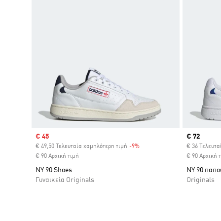
Sale price
€ 45
Current pr
€ 72
€ 49,50 Τελευταία χαμηλότερη τιμή
-9%
Discount
€ 36 Τελευτα
€ 90 Αρχική τιμή
€ 90 Αρχική 
NY 90 Shoes
NY 90 παπο
Γυναικεία Originals
Originals