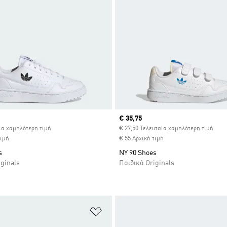
ice
Current price
€ 35,75
ία χαμηλότερη τιμή
€ 27,50 Τελευταία χαμηλότερη τιμή
τιμή
€ 55 Αρχική τιμή
s
NY 90 Shoes
iginals
Παιδικά Originals
 Λίστα Επιθυμιών
Προσθήκη στη Λίστα Επιθυμιών