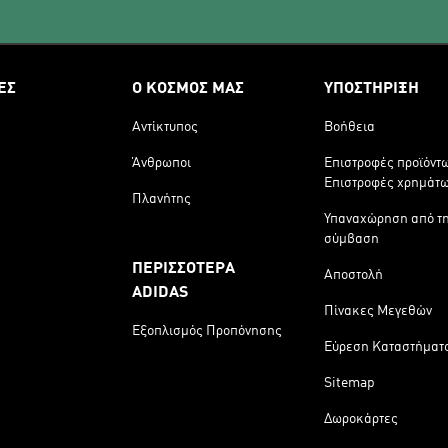
ΕΣ
Ο ΚΟΣΜΟΣ ΜΑΣ
ΥΠΟΣΤΗΡΙΞΗ
Αντίκτυπος
Βοήθεια
Άνθρωποι
Επιστροφές προϊόντ
Επιστροφές χρημάτ
Πλανήτης
Υπαναχώρηση από τ
σύμβαση
ΠΕΡΙΣΣΟΤΕΡΑ
Αποστολή
ADIDAS
Πίνακες Μεγεθών
Εξοπλισμός Προπόνησης
Εύρεση Καταστήματ
Sitemap
Δωροκάρτες