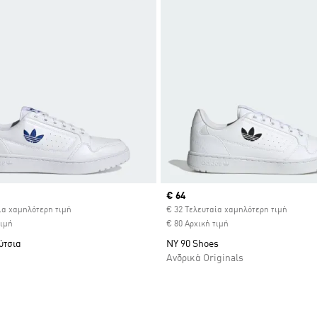
ice
Current price
€ 64
ία χαμηλότερη τιμή
€ 32 Τελευταία χαμηλότερη τιμή
τιμή
€ 80 Αρχική τιμή
ύτσια
NY 90 Shoes
Ανδρικά Originals