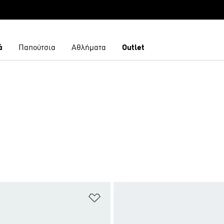
ά
Παπούτσια
Αθλήματα
Outlet
 Λίστα Επιθυμιών
Προσθήκη στη Λίστα Επιθυμιών