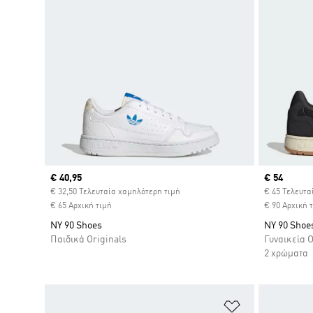
Current price
€ 40,95
Current pr
€ 54
€ 32,50 Τελευταία χαμηλότερη τιμή
€ 45 Τελευτα
€ 65 Αρχική τιμή
€ 90 Αρχική 
NY 90 Shoes
NY 90 Shoe
Παιδικά Originals
Γυναικεία O
2 χρώματα
Προσθήκη στη