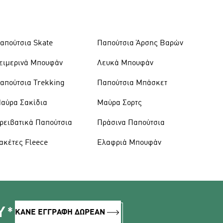
απούτσια Skate
Παπούτσια Άρσης Βαρών
ειμερινά Μπουφάν
Λευκά Μπουφάν
απούτσια Trekking
Παπούτσια Μπάσκετ
αύρα Σακίδια
Μαύρα Σορτς
ρειβατικά Παπούτσια
Πράσινα Παπούτσια
ακέτες Fleece
Ελαφριά Μπουφάν
Υ*
ΚΑΝΕ ΕΓΓΡΑΦΗ ΔΩΡΕΑΝ