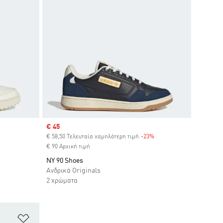
Sale price
€ 45
€ 58,50 Τελευταία χαμηλότερη τιμή
-23%
Discount
€ 90 Αρχική τιμή
NY 90 Shoes
Ανδρικά Originals
2 χρώματα
Προσθήκη στη Λίστα Επιθυμιών