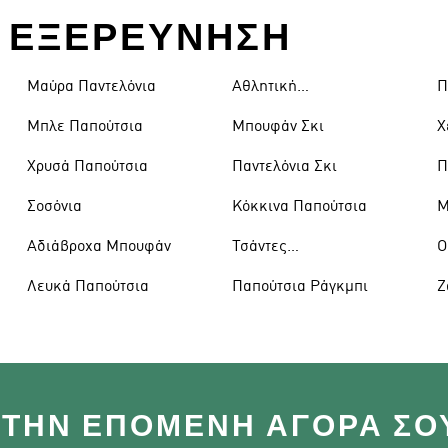
ΙΑ ΕΞΕΡΕΥΝΗΣΗ
Μαύρα Παντελόνια
Αθλητική
Π
Ένδυση
Μπλε Παπούτσια
Μπουφάν Σκι
Χ
Χρυσά Παπούτσια
Παντελόνια Σκι
Π
Σοσόνια
Κόκκινα Παπούτσια
Μ
Αδιάβροχα Μπουφάν
Τσάντες
Ο
Ώμου
Λευκά Παπούτσια
Παπούτσια Ράγκμπι
Ζ
 ΣΤΗΝ ΕΠΌΜΕΝΗ ΑΓΟΡΆ ΣΟ