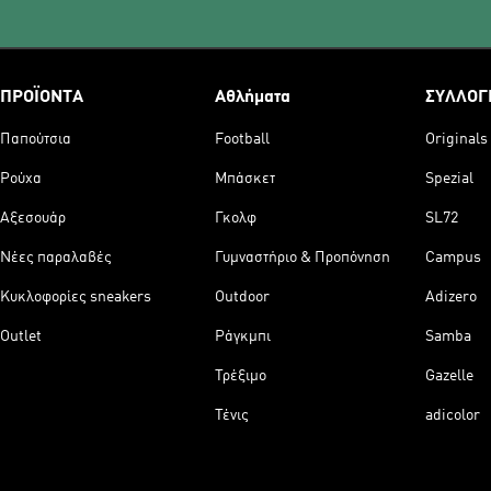
ΠΡΟΪΟΝΤΑ
Αθλήματα
ΣΥΛΛΟΓ
Παπούτσια
Football
Originals
Ρούχα
Μπάσκετ
Spezial
Αξεσουάρ
Γκολφ
SL72
Νέες παραλαβές
Γυμναστήριο & Προπόνηση
Campus
Κυκλοφορίες sneakers
Outdoor
Adizero
Outlet
Ράγκμπι
Samba
Τρέξιμο
Gazelle
Τένις
adicolor