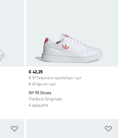
Current price
€ 42,25
€ 39 Τελευταία χαμηλότερη τιμή
€ 65 Αρχική τιμή
NY 90 Shoes
Παιδικά Originals
4 χρώματα
Προσθήκη στη Λίστα Επιθυμιών
Προσθήκη σ