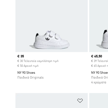
Current price
€ 35
Current pr
€ 45,50
€ 30 Τελευταία χαμηλότερη τιμή
€ 39 Τελευτα
€ 50 Αρχική τιμή
€ 65 Αρχική 
NY 90 Shoes
NY 90 Shoe
Παιδικά Originals
Παιδικά Or
4 χρώματα
Προσθήκη στη