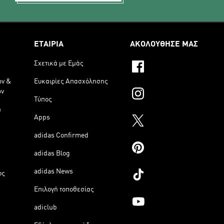
ΕΤΑΙΡΙΑ
ΑΚΟΛΟΥΘΗΣΕ ΜΑΣ
Σχετικά με Εμάς
ων &
Ευκαιρίες Απασχόλησης
ων
Τύπος
η
Apps
adidas Confirmed
adidas Blog
adidas News
ος
Επιλογή τοποθεσίας
adiclub