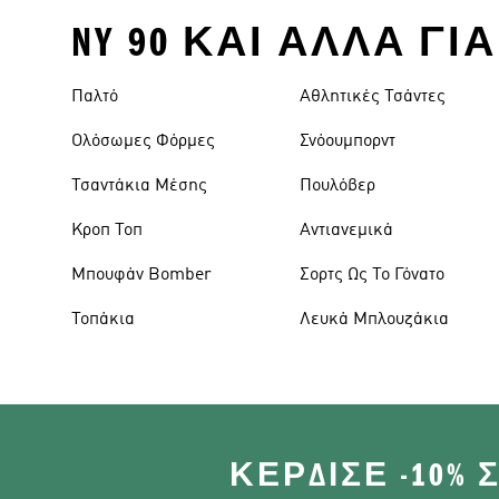
NY 90 ΚΑΙ ΑΛΛΑ Γ
Παλτό
Αθλητικές Τσάντες
Ολόσωμες Φόρμες
Σνόουμπορντ
Τσαντάκια Μέσης
Πουλόβερ
Κροπ Τοπ
Αντιανεμικά
Μπουφάν Bomber
Σορτς Ως Το Γόνατο
Τοπάκια
Λευκά Μπλουζάκια
ΚΈΡΔΙΣΕ -10%