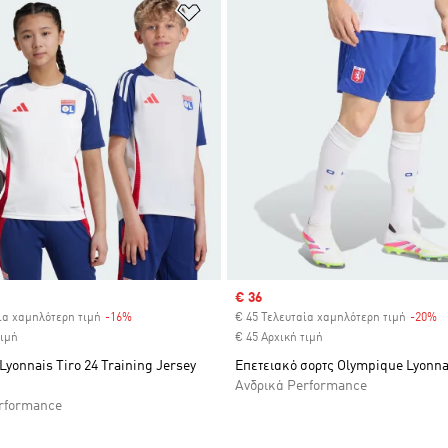
 Λίστα Επιθυμιών
Προσθήκη στη Λίστα Επιθυμιών
Sale price
€ 36
ία χαμηλότερη τιμή
-16%
Discount
€ 45 Τελευταία χαμηλότερη τιμή
-20%
D
τιμή
€ 45 Αρχική τιμή
yonnais Tiro 24 Training Jersey
Επετειακό σορτς Olympique Lyonna
Ανδρικά Performance
rformance