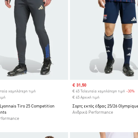
ice
Sale price
€ 31,50
υταία χαμηλότερη τιμή
€ 45 Τελευταία χαμηλότερη τιμή
-30%
D
τιμή
€ 45 Αρχική τιμή
Lyonnais Tiro 25 Competition
Σορτς εκτός έδρας 25/26 Olympiqu
ants
Ανδρικά Performance
rformance