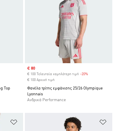
Sale price
€ 80
€ 100 Τελευταία χαμηλότερη τιμή
-20%
Discount
€ 100 Αρχική τιμή
ng Top
Φανέλα τρίτης εμφάνισης 25/26 Olympique
Lyonnais
Ανδρικά Performance
Προσθήκη στη Λίστα Επιθυμιών
Προσθήκη σ