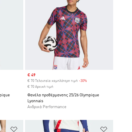
Sale price
€ 49
iscount
€ 70 Τελευταία χαμηλότερη τιμή
-30%
Discount
€ 70 Αρχική τιμή
mpique
Φανέλα προθέρμανσης 25/26 Olympique
Lyonnais
Ανδρικά Performance
Προσθήκη στη Λίστα Επιθυμιών
Προσθήκη σ