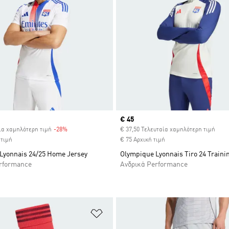
Current price
€ 45
ία χαμηλότερη τιμή
-28%
Discount
€ 37,50 Τελευταία χαμηλότερη τιμή
 τιμή
€ 75 Αρχική τιμή
Lyonnais 24/25 Home Jersey
Olympique Lyonnais Tiro 24 Traini
rformance
Ανδρικά Performance
 Λίστα Επιθυμιών
Προσθήκη στη Λίστα Επιθυμιών