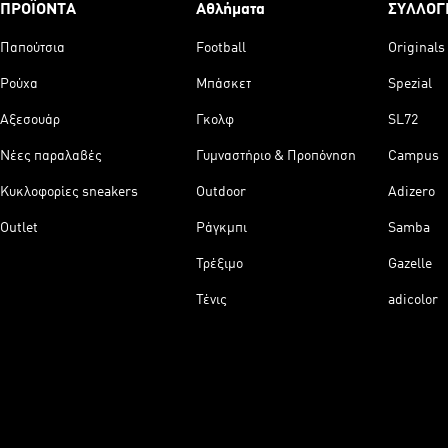
ΠΡΟΪΟΝΤΑ
Αθλήματα
ΣΥΛΛΟΓ
Παπούτσια
Football
Originals
Ρούχα
Μπάσκετ
Spezial
Αξεσουάρ
Γκολφ
SL72
Νέες παραλαβές
Γυμναστήριο & Προπόνηση
Campus
Κυκλοφορίες sneakers
Outdoor
Adizero
Outlet
Ράγκμπι
Samba
Τρέξιμο
Gazelle
Τένις
adicolor