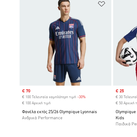
Προσθήκη στη
Sale price
€ 70
Sale price
€ 25
€ 100 Τελευταία χαμηλότερη τιμή
-30%
Discount
€ 30 Τελευτα
€ 100 Αρχική τιμή
€ 50 Αρχική 
Φανέλα εκτός 25/26 Olympique Lyonnais
Olympique L
Ανδρικά Performance
Kids
Παιδικά Pe