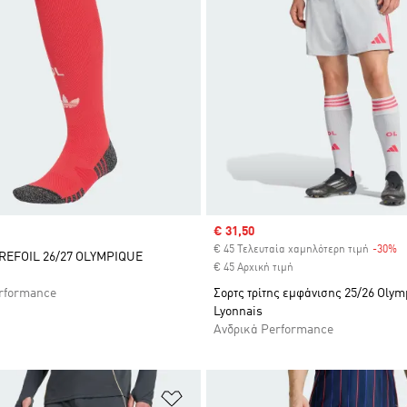
Sale price
€ 31,50
€ 45 Τελευταία χαμηλότερη τιμή
-30%
D
REFOIL 26/27 OLYMPIQUE
€ 45 Αρχική τιμή
rformance
Σορτς τρίτης εμφάνισης 25/26 Oly
Lyonnais
Ανδρικά Performance
 Λίστα Επιθυμιών
Προσθήκη στη Λίστα Επιθυμιών