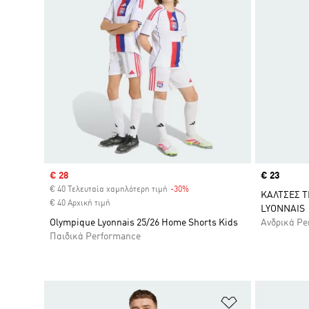
Sale price
€ 28
Price
€ 23
€ 40 Τελευταία χαμηλότερη τιμή
-30%
Discount
ΚΑΛΤΣΕΣ T
€ 40 Αρχική τιμή
LYONNAIS
Olympique Lyonnais 25/26 Home Shorts Kids
Ανδρικά Pe
Παιδικά Performance
Προσθήκη στη