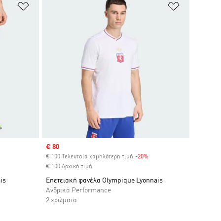
Προσθήκη στη Λίστα Επιθυμιών
Προσθήκη σ
Sale price
€ 80
iscount
€ 100 Τελευταία χαμηλότερη τιμή
-20%
Discount
€ 100 Αρχική τιμή
is
Επετειακή φανέλα Olympique Lyonnais
Ανδρικά Performance
2 χρώματα