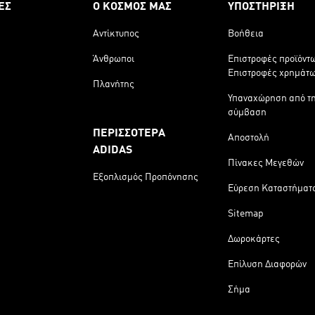
ΕΣ
Ο ΚΟΣΜΟΣ ΜΑΣ
ΥΠΟΣΤΗΡΙΞΗ
Αντίκτυπος
Βοήθεια
Άνθρωποι
Επιστροφές προϊόντ
Επιστροφές χρημάτ
Πλανήτης
Υπαναχώρηση από τ
σύμβαση
ΠΕΡΙΣΣΟΤΕΡΑ
Αποστολή
ADIDAS
Πίνακες Μεγεθών
Εξοπλισμός Προπόνησης
Εύρεση Καταστήματ
Sitemap
Δωροκάρτες
Επίλυση Διαφορών
Σήμα