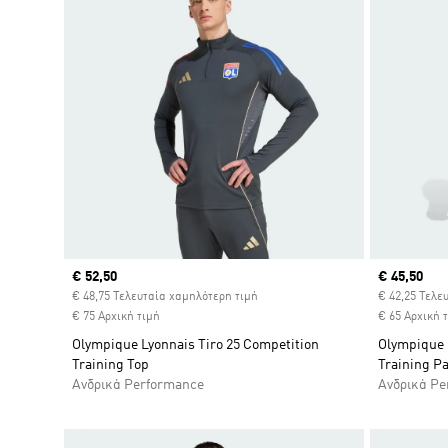
Current price
€ 52,50
Current pr
€ 45,50
€ 48,75 Τελευταία χαμηλότερη τιμή
€ 42,25 Τελε
€ 75 Αρχική τιμή
€ 65 Αρχική 
Olympique Lyonnais Tiro 25 Competition
Olympique 
Training Top
Training P
Ανδρικά Performance
Ανδρικά Pe