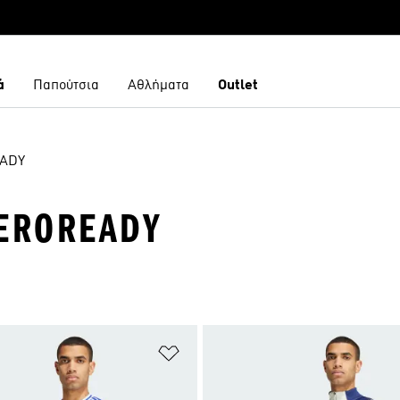
ά
Παπούτσια
Αθλήματα
Outlet
ADY
AEROREADY
 Λίστα Επιθυμιών
Προσθήκη στη Λίστα Επιθυμιών