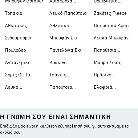
Μπουφάν Bomber
Αδιάβροχα
Ορειβατικά
Μπουφάν
Παπούτσια
Τοπάκια
Λευκά Παπούτσια
Ζακέτες Fleece
Αθλητικές
Αθλητική
Παπούτσια Άρσης
Τσάντες
Ένδυση
Βαρών
Σνόουμπορντ
Μπουφάν Σκι
Λευκά Μπουφάν
Πουλόβερ
Παντελόνια Σκι
Παπούτσια
Μπάσκετ
Αντιανεμικά
Κόκκινα
Μαύρα Σορτς
Παπούτσια
Σορτς Ως Το
Τσάντες
Πράσινα
Γόνατο
Ώμου
Παπούτσια
Λευκά
Παπούτσια
Ελαφριά
Μπλουζάκια
Ράγκμπι
Μπουφάν
Η ΓΝΏΜΗ ΣΟΥ ΕΊΝΑΙ ΣΗΜΑΝΤΙΚΉ
Επιδίωξή μας είναι η καλύτερη εξυπηρέτησή σου, γι’ αυτό εκτιμάμε τα
σχόλιά σου