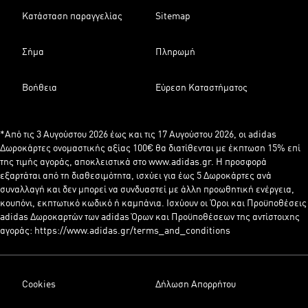
Κατάσταση παραγγελίας
Sitemap
Σήμα
Πληρωμή
Βοήθεια
Εύρεση Καταστήματος
*Από τις 3 Αυγούστου 2026 έως και τις 17 Αυγούστου 2026, οι adidas
Δωροκάρτες ονομαστικής αξίας 100€ θα διατίθενται με έκπτωση 15% επί
της τιμής αγοράς, αποκλειστικά στο www.adidas.gr. Η προσφορά
εξαρτάται από τη διαθεσιμότητα, ισχύει για έως 5 Δωροκάρτες ανά
συναλλαγή και δεν μπορεί να συνδυαστεί με άλλη προωθητική ενέργεια,
κουπόνι, εκπτωτικό κωδικό ή καμπάνια. Ισχύουν οι Όροι και Προϋποθέσεις
adidas Δωροκαρτών των adidas Όρων και Προϋποθέσεων της αντίστοιχης
αγοράς: https://www.adidas.gr/terms_and_conditions
Cookies
Δήλωση Απορρήτου