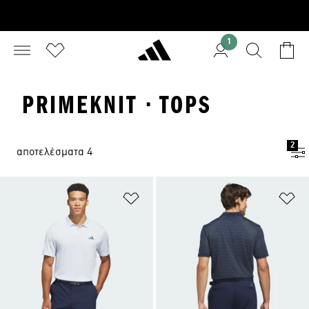
1
PRIMEKNIT · TOPS
2
αποτελέσματα 4
Προσθήκη στη Λίστα Επιθυμιών
Πρ