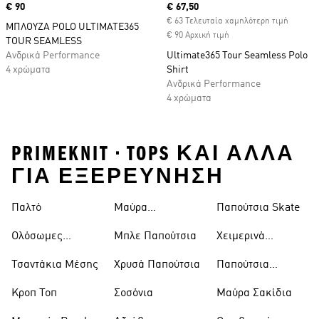
Price
€ 90
Current price
€ 67,50
€ 63 Τελευταία χαμηλότερη τιμή
ΜΠΛΟΥΖΑ POLO ULTIMATE365
€ 90 Αρχική τιμή
TOUR SEAMLESS
Ανδρικά Performance
Ultimate365 Tour Seamless Polo
4 χρώματα
Shirt
Ανδρικά Performance
4 χρώματα
PRIMEKNIT • TOPS ΚΑΙ ΑΛΛΑ
ΓΙΑ ΕΞΕΡΕΥΝΗΣΗ
Παλτό
Μαύρα
Παπούτσια Skate
Παντελόνια
Ολόσωμες
Μπλε Παπούτσια
Χειμερινά
Φόρμες
Μπουφάν
Τσαντάκια Μέσης
Χρυσά Παπούτσια
Παπούτσια
Trekking
Κροπ Τοπ
Σοσόνια
Μαύρα Σακίδια