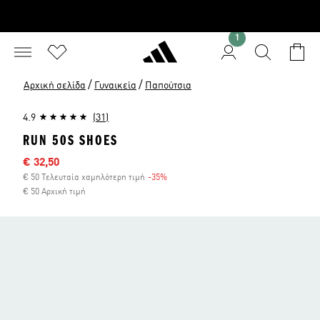
1
/
/
Αρχική σελίδα
Γυναικεία
Παπούτσια
4.9
(31)
RUN 50S SHOES
Τιμή έκπτωσης
€ 32,50
€ 50 Τελευταία χαμηλότερη τιμή
-35%
Έκπτωση
€ 50 Αρχική τιμή