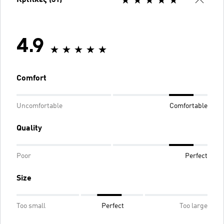
Κριτικές (31)
4.9
Comfort
Uncomfortable
Comfortable
Quality
Poor
Perfect
Size
Too small
Perfect
Too large