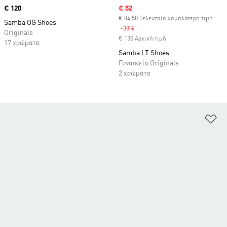
Price
€ 120
Sale price
€ 52
€ 84,50 Τελευταία χαμηλότερη τιμή
Samba OG Shoes
-38%
Discount
Originals
€ 130 Αρχική τιμή
17 χρώματα
Samba LT Shoes
Γυναικεία Originals
2 χρώματα
Πρ