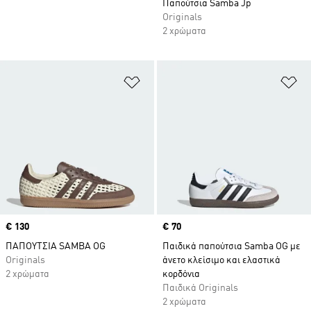
Παπούτσια Samba Jp
Originals
2 χρώματα
Προσθήκη στη Λίστα Επιθυμιών
Πρ
Price
€ 130
Price
€ 70
ΠΑΠΟΥΤΣΙΑ SAMBA OG
Παιδικά παπούτσια Samba OG με
Originals
άνετο κλείσιμο και ελαστικά
2 χρώματα
κορδόνια
Παιδικά Originals
2 χρώματα