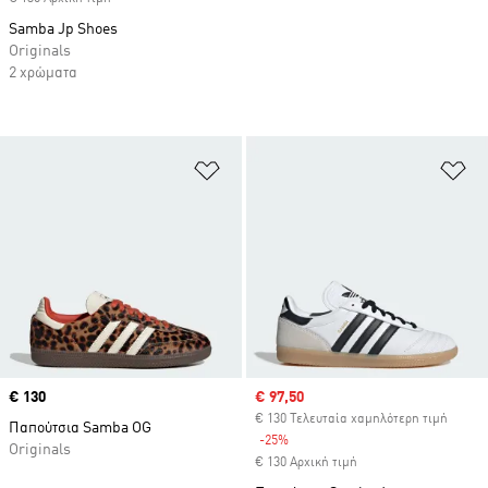
Samba Jp Shoes
Originals
2 χρώματα
Προσθήκη στη Λίστα Επιθυμιών
Πρ
Price
€ 130
Sale price
€ 97,50
€ 130 Τελευταία χαμηλότερη τιμή
Παπούτσια Samba OG
-25%
Discount
Originals
€ 130 Αρχική τιμή