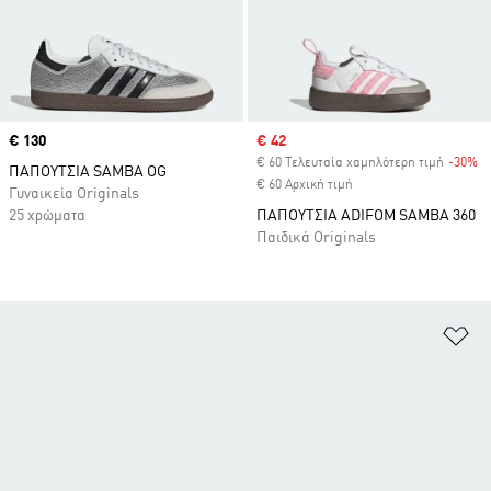
Price
€ 130
Sale price
€ 42
€ 60 Τελευταία χαμηλότερη τιμή
-30%
Di
ΠΑΠΟΥΤΣΙΑ SAMBA OG
€ 60 Αρχική τιμή
Γυναικεία Originals
25 χρώματα
ΠΑΠΟΥΤΣΙΑ ADIFOM SAMBA 360
Παιδικά Originals
Πρ