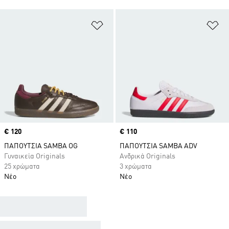
Προσθήκη στη Λίστα Επιθυμιών
Πρ
Price
€ 120
Price
€ 110
ΠΑΠΟΥΤΣΙΑ SAMBA OG
ΠΑΠΟΥΤΣΙΑ SAMBA ADV
Γυναικεία Originals
Ανδρικά Originals
25 χρώματα
3 χρώματα
Νέο
Νέο