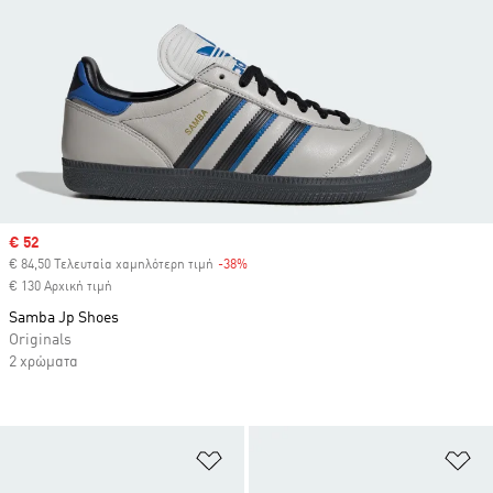
Sale price
€ 52
€ 84,50 Τελευταία χαμηλότερη τιμή
-38%
Discount
€ 130 Αρχική τιμή
Samba Jp Shoes
Originals
2 χρώματα
Προσθήκη στη Λίστα Επιθυμιών
Πρ