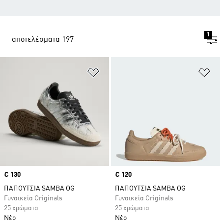
1
αποτελέσματα 197
Προσθήκη στη Λίστα Επιθυμιών
Πρ
Price
€ 130
Price
€ 120
ΠΑΠΟΥΤΣΙΑ SAMBA OG
ΠΑΠΟΥΤΣΙΑ SAMBA OG
Γυναικεία Originals
Γυναικεία Originals
25 χρώματα
25 χρώματα
Νέο
Νέο