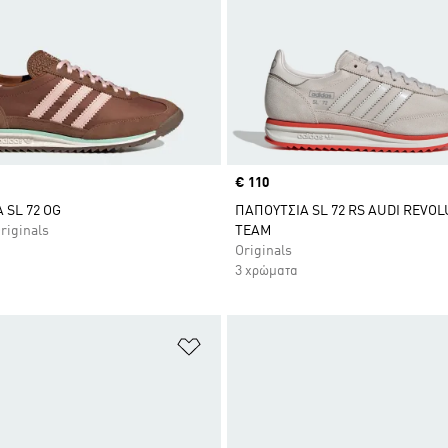
Price
€ 110
 SL 72 OG
ΠΑΠΟΥΤΣΙΑ SL 72 RS AUDI REVOL
riginals
TEAM
Originals
3 χρώματα
 Λίστα Επιθυμιών
Προσθήκη στη Λίστα Επιθυμιών