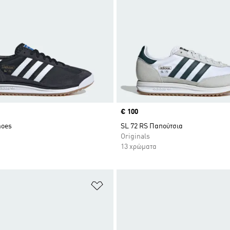
Price
€ 100
hoes
SL 72 RS Παπούτσια
Originals
13 χρώματα
 Λίστα Επιθυμιών
Προσθήκη στη Λίστα Επιθυμιών