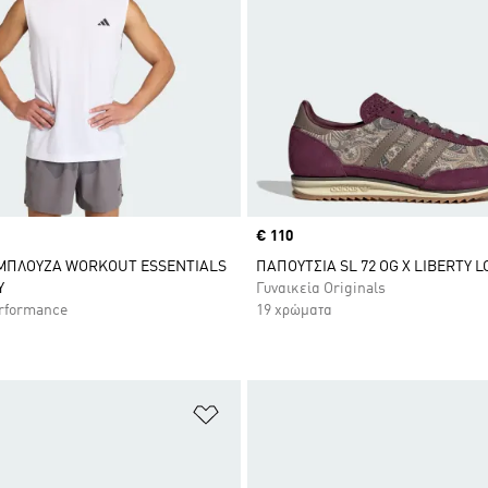
Price
€ 110
ΜΠΛΟΥΖΑ WORKOUT ESSENTIALS
ΠΑΠΟΥΤΣΙΑ SL 72 OG X LIBERTY 
Y
Γυναικεία Originals
rformance
19 χρώματα
 Λίστα Επιθυμιών
Προσθήκη στη Λίστα Επιθυμιών