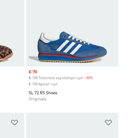
Sale price
€ 70
€ 100 Τελευταία χαμηλότερη τιμή
-30%
Discount
€ 100 Αρχική τιμή
SL 72 RS Shoes
Originals
Προσθήκη στη Λίστα Επιθυμιών
Προσθήκη σ