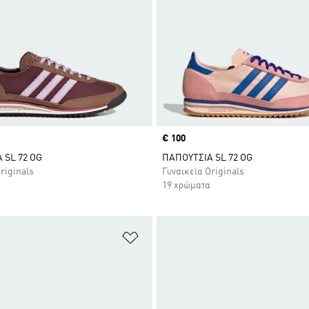
Price
€ 100
 SL 72 OG
ΠΑΠΟΥΤΣΙΑ SL 72 OG
riginals
Γυναικεία Originals
19 χρώματα
 Λίστα Επιθυμιών
Προσθήκη στη Λίστα Επιθυμιών