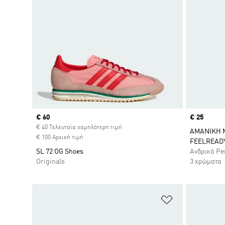
Current price
€ 60
Price
€ 25
€ 40 Τελευταία χαμηλότερη τιμή
ΑΜΑΝΙΚΗ 
€ 100 Αρχική τιμή
FEELREAD
SL 72 OG Shoes
Ανδρικά Pe
Originals
3 χρώματα
Προσθήκη στη