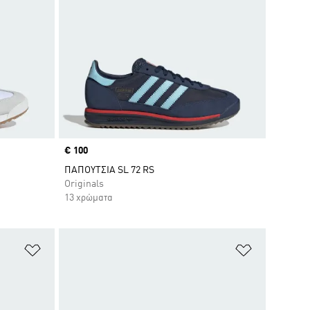
Price
€ 100
ΠΑΠΟΥΤΣΙΑ SL 72 RS
Originals
13 χρώματα
Προσθήκη στη Λίστα Επιθυμιών
Προσθήκη σ