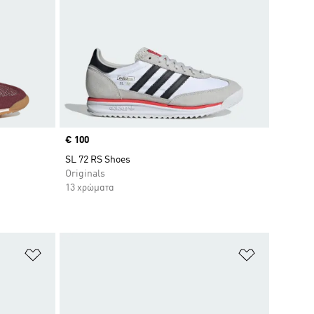
Price
€ 100
SL 72 RS Shoes
Originals
13 χρώματα
Προσθήκη στη Λίστα Επιθυμιών
Προσθήκη σ