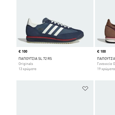
Price
€ 100
Price
€ 100
ΠΑΠΟΥΤΣΙΑ SL 72 RS
ΠΑΠΟΥΤΣΙΑ
Originals
Γυναικεία O
13 χρώματα
19 χρώματα
Προσθήκη στη