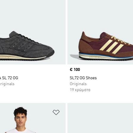
Price
€ 100
 SL 72 OG
SL72 OG Shoes
riginals
Originals
19 χρώματα
 Λίστα Επιθυμιών
Προσθήκη στη Λίστα Επιθυμιών