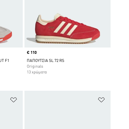
Price
€ 110
UT F1
ΠΑΠΟΥΤΣΙΑ SL 72 RS
Originals
13 χρώματα
Προσθήκη στη Λίστα Επιθυμιών
Προσθήκη σ