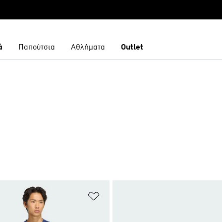
ά
Παπούτσια
Αθλήματα
Outlet
 Λίστα Επιθυμιών
Προσθήκη στη Λίστα Επιθυμιών