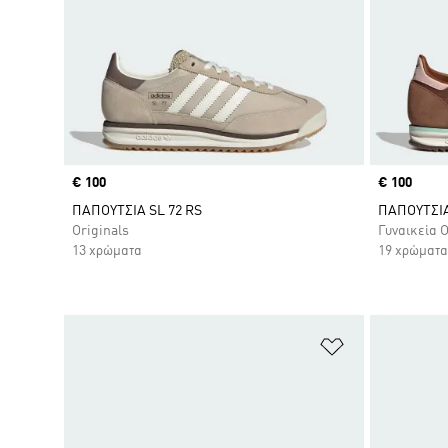
Price
€ 100
Price
€ 100
ΠΑΠΟΥΤΣΙΑ SL 72 RS
ΠΑΠΟΥΤΣΙΑ
Originals
Γυναικεία O
13 χρώματα
19 χρώματα
Προσθήκη στη