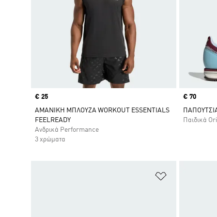
Price
€ 25
Price
€ 70
ΑΜΑΝΙΚΗ ΜΠΛΟΥΖΑ WORKOUT ESSENTIALS
ΠΑΠΟΥΤΣΙΑ
FEELREADY
Παιδικά Or
Ανδρικά Performance
3 χρώματα
Προσθήκη στη