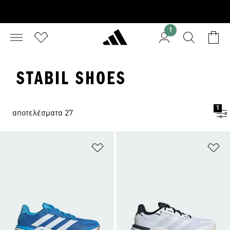
1
STABIL SHOES
1
αποτελέσματα 27
Προσθήκη στη Λίστα Επιθυμιών
Πρ