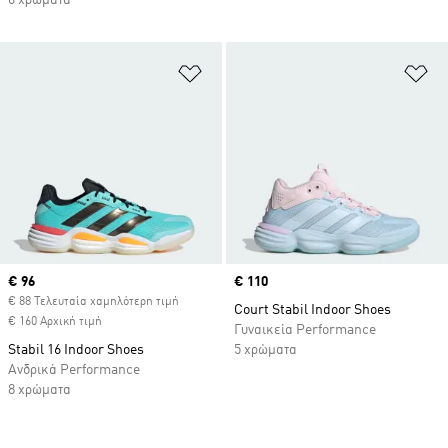
6 χρώματα
Προσθήκη στη Λίστα Επιθυμιών
Πρ
Current price
€ 96
Price
€ 110
€ 88 Τελευταία χαμηλότερη τιμή
Court Stabil Indoor Shoes
€ 160 Αρχική τιμή
Γυναικεία Performance
Stabil 16 Indoor Shoes
5 χρώματα
Ανδρικά Performance
8 χρώματα