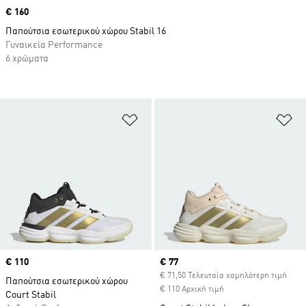
Price
€ 160
Παπούτσια εσωτερικού χώρου Stabil 16
Γυναικεία Performance
6 χρώματα
Προσθήκη στη Λίστα Επιθυμιών
Πρ
Price
€ 110
Current price
€ 77
€ 71,50 Τελευταία χαμηλότερη τιμή
Παπούτσια εσωτερικού χώρου
€ 110 Αρχική τιμή
Court Stabil