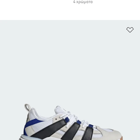
4 χρώματα
Πρ