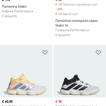
Price
€ 170
Sale price
€ 80
€ 160 Τελευταία χαμηλότερη τιμή
Παπούτσια Stabil
-50%
Discount
Ανδρικά Performance
€ 160 Αρχική τιμή
2 χρώματα
Παπούτσια εσωτερικού χώρου
Stabil 16
Γυναικεία Performance
6 χρώματα
Προσθήκη στη Λίστα Επιθυμιών
Πρ
Current price
€ 60,50
Sale price
€ 55