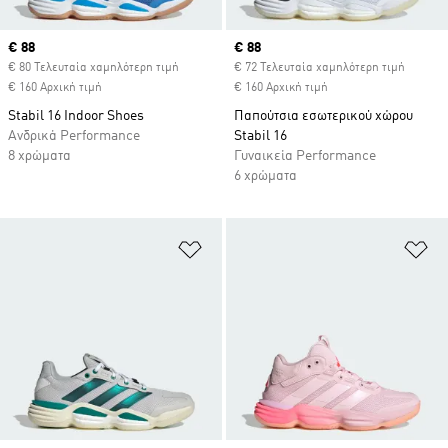
Current price
€ 88
Current price
€ 88
€ 80 Τελευταία χαμηλότερη τιμή
€ 72 Τελευταία χαμηλότερη τιμή
€ 160 Αρχική τιμή
€ 160 Αρχική τιμή
Stabil 16 Indoor Shoes
Παπούτσια εσωτερικού χώρου
Ανδρικά Performance
Stabil 16
8 χρώματα
Γυναικεία Performance
6 χρώματα
Προσθήκη στη Λίστα Επιθυμιών
Πρ