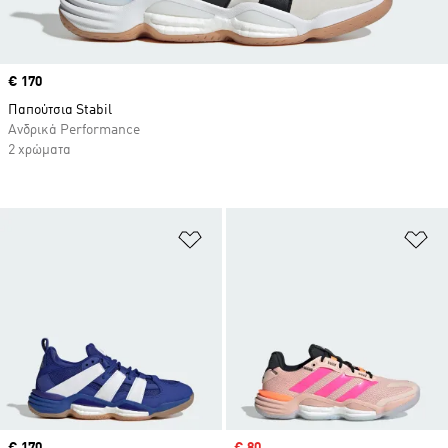
Price
€ 170
Παπούτσια Stabil
Ανδρικά Performance
2 χρώματα
Προσθήκη στη Λίστα Επιθυμιών
Πρ