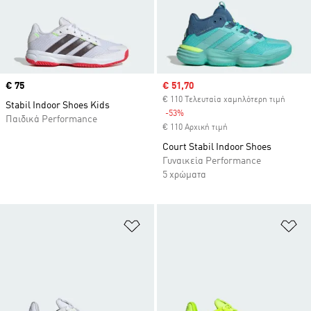
Price
€ 75
Sale price
€ 51,70
€ 110 Τελευταία χαμηλότερη τιμή
Stabil Indoor Shoes Kids
-53%
Discount
Παιδικά Performance
€ 110 Αρχική τιμή
Court Stabil Indoor Shoes
Γυναικεία Performance
5 χρώματα
Προσθήκη στη Λίστα Επιθυμιών
Πρ