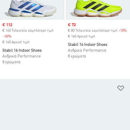
Sale price
€ 112
Sale price
€ 72
€ 160 Τελευταία χαμηλότερη τιμή
€ 80 Τελευταία χαμηλότερη τιμή
-10%
Di
-30%
Discount
€ 160 Αρχική τιμή
€ 160 Αρχική τιμή
Stabil 16 Indoor Shoes
Stabil 16 Indoor Shoes
Ανδρικά Performance
Ανδρικά Performance
8 χρώματα
8 χρώματα
Πρ