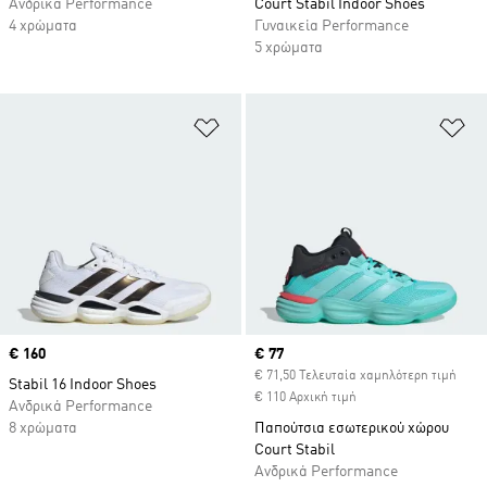
Ανδρικά Performance
Court Stabil Indoor Shoes
4 χρώματα
Γυναικεία Performance
5 χρώματα
Προσθήκη στη Λίστα Επιθυμιών
Πρ
Price
€ 160
Current price
€ 77
€ 71,50 Τελευταία χαμηλότερη τιμή
Stabil 16 Indoor Shoes
€ 110 Αρχική τιμή
Ανδρικά Performance
8 χρώματα
Παπούτσια εσωτερικού χώρου
Court Stabil
Ανδρικά Performance