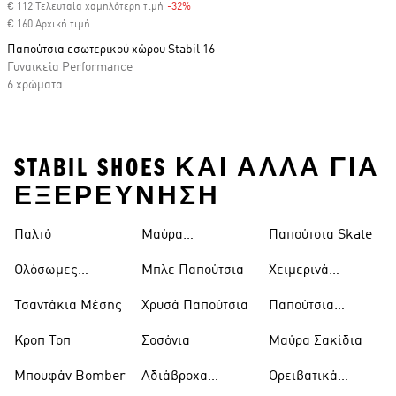
€ 112 Τελευταία χαμηλότερη τιμή
-32%
Discount
€ 160 Αρχική τιμή
Παπούτσια εσωτερικού χώρου Stabil 16
Γυναικεία Performance
6 χρώματα
STABIL SHOES ΚΑΙ ΑΛΛΑ ΓΙΑ
ΕΞΕΡΕΥΝΗΣΗ
Παλτό
Μαύρα
Παπούτσια Skate
Παντελόνια
Ολόσωμες
Μπλε Παπούτσια
Χειμερινά
Φόρμες
Μπουφάν
Τσαντάκια Μέσης
Χρυσά Παπούτσια
Παπούτσια
Trekking
Κροπ Τοπ
Σοσόνια
Μαύρα Σακίδια
Μπουφάν Bomber
Αδιάβροχα
Ορειβατικά