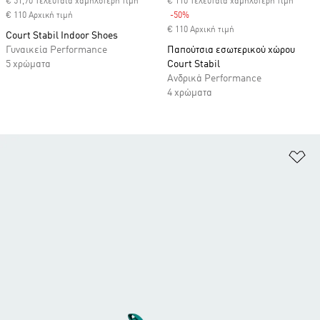
€ 51,70 Τελευταία χαμηλότερη τιμή
€ 110 Τελευταία χαμηλότερη τιμή
€ 110 Αρχική τιμή
-50%
Discount
€ 110 Αρχική τιμή
Court Stabil Indoor Shoes
Γυναικεία Performance
Παπούτσια εσωτερικού χώρου
5 χρώματα
Court Stabil
Ανδρικά Performance
4 χρώματα
Πρ