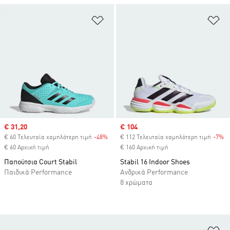
Προσθήκη στη Λίστα Επιθυμιών
Πρ
Sale price
€ 31,20
Sale price
€ 104
€ 60 Τελευταία χαμηλότερη τιμή
-48%
Discount
€ 112 Τελευταία χαμηλότερη τιμή
-7%
Di
€ 60 Αρχική τιμή
€ 160 Αρχική τιμή
Παπούτσια Court Stabil
Stabil 16 Indoor Shoes
Παιδικά Performance
Ανδρικά Performance
8 χρώματα
Πρ