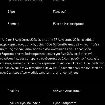
Σήμα
Πληρωμή
Βοήθεια
Εύρεση Καταστήματος
*Από τις 3 Αυγούστου 2026 έως και τις 17 Αυγούστου 2026, οι adidas
Δωροκάρτες ονομαστικής αξίας 100€ θα διατίθενται με έκπτωση 15% επί
της τιμής αγοράς, αποκλειστικά στο www.adidas.gr. Η προσφορά
εξαρτάται από τη διαθεσιμότητα, ισχύει για έως 5 Δωροκάρτες ανά
συναλλαγή και δεν μπορεί να συνδυαστεί με άλλη προωθητική ενέργεια,
κουπόνι, εκπτωτικό κωδικό ή καμπάνια. Ισχύουν οι Όροι και Προϋποθέσεις
adidas Δωροκαρτών των adidas Όρων και Προϋποθέσεων της αντίστοιχης
αγοράς: https://www.adidas.gr/terms_and_conditions
Cookies
Δήλωση Απορρήτου
Όροι και Προϋποθέσεις
Προσβασιμότητα