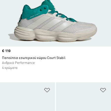
Price
€ 110
Παπούτσια εσωτερικού χώρου Court Stabil
Ανδρικά Performance
4 χρώματα
Προσθήκη στη Λίστα Επιθυμιών
Πρ