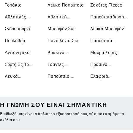
Μπουφάν
Παπούτσια
Τοπάκια
Λευκά Παπούτσια
Ζακέτες Fleece
Αθλητικές
Αθλητική
Παπούτσια Άρσης
Τσάντες
Ένδυση
Βαρών
Σνόουμπορντ
Μπουφάν Σκι
Λευκά Μπουφάν
Πουλόβερ
Παντελόνια Σκι
Παπούτσια
Μπάσκετ
Αντιανεμικά
Κόκκινα
Μαύρα Σορτς
Παπούτσια
Σορτς Ως Το
Τσάντες
Πράσινα
Γόνατο
Ώμου
Παπούτσια
Λευκά
Παπούτσια
Ελαφριά
Μπλουζάκια
Ράγκμπι
Μπουφάν
Η ΓΝΏΜΗ ΣΟΥ ΕΊΝΑΙ ΣΗΜΑΝΤΙΚΉ
Επιδίωξή μας είναι η καλύτερη εξυπηρέτησή σου, γι’ αυτό εκτιμάμε τα
σχόλιά σου