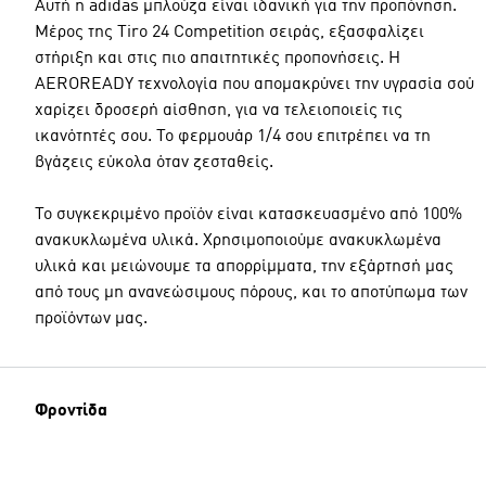
Αυτή η adidas μπλούζα είναι ιδανική για την προπόνηση.
Μέρος της Tiro 24 Competition σειράς, εξασφαλίζει
στήριξη και στις πιο απαιτητικές προπονήσεις. Η
AEROREADY τεχνολογία που απομακρύνει την υγρασία σού
χαρίζει δροσερή αίσθηση, για να τελειοποιείς τις
ικανότητές σου. Το φερμουάρ 1/4 σου επιτρέπει να τη
βγάζεις εύκολα όταν ζεσταθείς.
Το συγκεκριμένο προϊόν είναι κατασκευασμένο από 100%
ανακυκλωμένα υλικά. Χρησιμοποιούμε ανακυκλωμένα
υλικά και μειώνουμε τα απορρίμματα, την εξάρτησή μας
από τους μη ανανεώσιμους πόρους, και το αποτύπωμα των
προϊόντων μας.
Φροντίδα