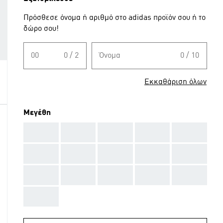
Πρόσθεσε όνομα ή αριθμό στο adidas προϊόν σου ή το
δώρο σου!
00
0 / 2
Όνομα
0 / 10
Εκκαθάριση όλων
Μεγέθη
AAA
AAA
AAA
AAA
AAA
AAA
AAA
AAA
AAA
AAA
AAA
AAA
AAA
AAA
AAA
AAA