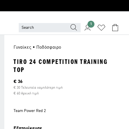
1
Γυναίκες • Ποδόσφαιρο
TIRO 24 COMPETITION TRAINING
TOP
Τρέχουσα τιμή
€ 36
€ 30 Τελευταία χαμηλότερη τιμή
€ 60 Αρχική τιμή
Team Power Red 2
Εξατομίκευσε