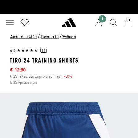
1
/
/
Αρχική σελίδα
Γυναικεία
Ένδυση
4.4
(11)
TIRO 24 TRAINING SHORTS
Τιμή έκπτωσης
€ 12,50
€ 25 Τελευταία χαμηλότερη τιμή
-50%
Έκπτωση
€ 25 Αρχική τιμή