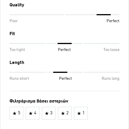
Quality
Poor
Perfect
Fit
Too tight
Perfect
Too loose
Length
Runs short
Perfect
Runs long
Φιλτράρισμα βάσει αστεριών
5
4
3
2
1