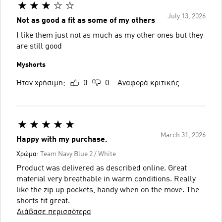
July 13, 2026
Not as good a fit as some of my others
I like them just not as much as my other ones but they
are still good
Myshorts
Ήταν χρήσιμη;
0
0
Αναφορά κριτικής
March 31, 2026
Happy with my purchase.
Χρώμα:
Team Navy Blue 2 / White
Product was delivered as described online. Great
material very breathable in warm conditions. Really
like the zip up pockets, handy when on the move. The
shorts fit great.
Διάβασε περισσότερα