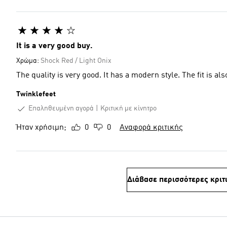
It is a very good buy.
Χρώμα:
Shock Red / Light Onix
The quality is very good. It has a modern style. The fit is als
Twinklefeet
Επαληθευμένη αγορά
Κριτική με κίνητρο
Ήταν χρήσιμη;
0
0
Αναφορά κριτικής
Διάβασε περισσότερες κριτ