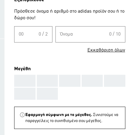
Εξατομίκευσε
Πρόσθεσε όνομα ή αριθμό στο adidas προϊόν σου ή το
δώρο σου!
00
0 / 2
Όνομα
0 / 10
Εκκαθάριση όλων
Μεγέθη
AAA
AAA
AAA
AAA
AAA
AAA
AAA
Εφαρμογή σύμφωνη με το μέγεθος.
Συνιστούμε να
παραγγείλεις το συνηθισμένο σου μέγεθος.