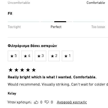
Uncomfortable
Comfortable
Fit
Too tight
Perfect
Too loose
Φιλτράρισμα βάσει αστεριών
5
4
3
2
1
Really bright which is what I wanted. Comfortable.
Would recommend. Visually striking. Can't wait for colder d
Kclay
Ήταν χρήσιμη;
0
0
Αναφορά κριτικής