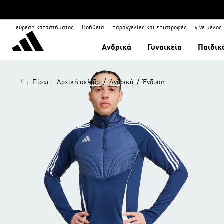
εύρεση καταστήματος
Βοήθεια
παραγγελίες και επιστροφές
γίνε μέλος
Ανδρικά
Γυναικεία
Παιδικ
/
/
Πίσω
Αρχική σελίδα
Ανδρικά
Ένδυση