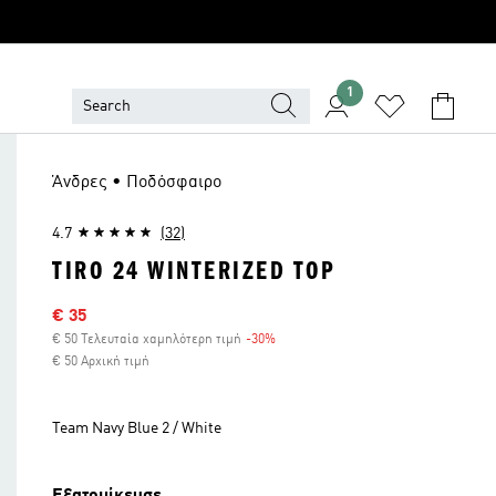
1
Άνδρες • Ποδόσφαιρο
4.7
(32)
TIRO 24 WINTERIZED TOP
Τιμή έκπτωσης
€ 35
€ 50 Τελευταία χαμηλότερη τιμή
-30%
Έκπτωση
€ 50 Αρχική τιμή
Team Navy Blue 2 / White