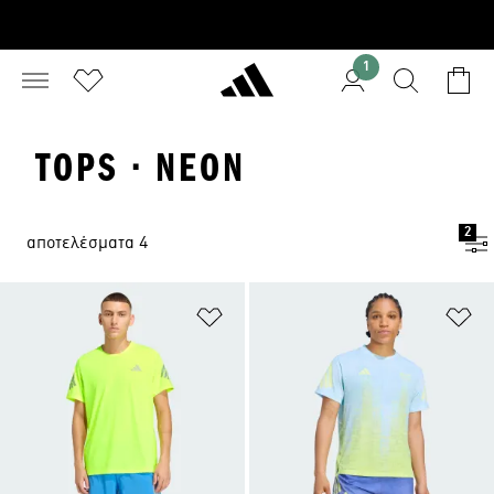
1
TOPS · NEON
2
αποτελέσματα 4
Προσθήκη στη Λίστα Επιθυμιών
Πρ