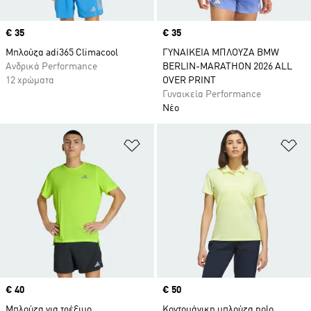
Price
€ 35
Price
€ 35
Μπλούζα adi365 Climacool
ΓΥΝΑΙΚΕΙΑ ΜΠΛΟΥΖΑ BMW
Ανδρικά Performance
BERLIN-MARATHON 2026 ALL
12 χρώματα
OVER PRINT
Γυναικεία Performance
Νέο
Προσθήκη στη Λίστα Επιθυμιών
Πρ
Price
€ 40
Price
€ 50
Μπλούζα για τρέξιμο
Κοντομάνικη μπλούζα polo