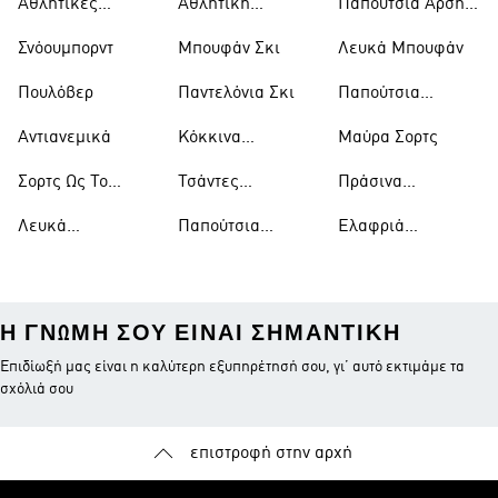
Αθλητικές
Αθλητική
Παπούτσια Άρσης
Τσάντες
Ένδυση
Βαρών
Σνόουμπορντ
Μπουφάν Σκι
Λευκά Μπουφάν
Πουλόβερ
Παντελόνια Σκι
Παπούτσια
Μπάσκετ
Αντιανεμικά
Κόκκινα
Μαύρα Σορτς
Παπούτσια
Σορτς Ως Το
Τσάντες
Πράσινα
Γόνατο
Ώμου
Παπούτσια
Λευκά
Παπούτσια
Ελαφριά
Μπλουζάκια
Ράγκμπι
Μπουφάν
Η ΓΝΏΜΗ ΣΟΥ ΕΊΝΑΙ ΣΗΜΑΝΤΙΚΉ
Επιδίωξή μας είναι η καλύτερη εξυπηρέτησή σου, γι’ αυτό εκτιμάμε τα
σχόλιά σου
επιστροφή στην αρχή