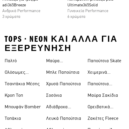
adi365Breeze
Ultimate365Solid
Ανδρικά Performance
Γυναικεία Performance
3 χρώματα
6 χρώματα
TOPS • NEON ΚΑΙ ΑΛΛΑ ΓΙΑ
ΕΞΕΡΕΥΝΗΣΗ
Παλτό
Μαύρα
Παπούτσια Skate
Παντελόνια
Ολόσωμες
Μπλε Παπούτσια
Χειμερινά
Φόρμες
Μπουφάν
Τσαντάκια Μέσης
Χρυσά Παπούτσια
Παπούτσια
Trekking
Κροπ Τοπ
Σοσόνια
Μαύρα Σακίδια
Μπουφάν Bomber
Αδιάβροχα
Ορειβατικά
Μπουφάν
Παπούτσια
Τοπάκια
Λευκά Παπούτσια
Ζακέτες Fleece