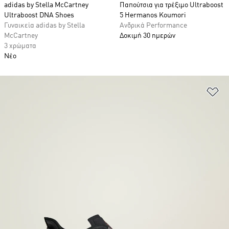
adidas by Stella McCartney
Παπούτσια για τρέξιμο Ultraboost
Ultraboost DNA Shoes
5 Hermanos Koumori
Γυναικεία adidas by Stella
Ανδρικά Performance
McCartney
Δοκιμή 30 ημερών
3 χρώματα
Νέο
Πρ