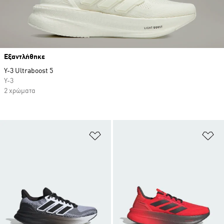
Εξαντλήθηκε
Y-3 Ultraboost 5
Y-3
2 χρώματα
Προσθήκη στη Λίστα Επιθυμιών
Πρ