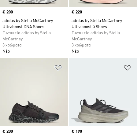
Price
€ 200
Price
€ 220
adidas by Stella McCartney
adidas by Stella McCartney
Ultraboost DNA Shoes
Ultraboost 5 Shoes
Γυναικεία adidas by Stella
Γυναικεία adidas by Stella
McCartney
McCartney
3 χρώματα
3 χρώματα
Νέο
Νέο
Προσθήκη στη Λίστα Επιθυμιών
Πρ
Price
€ 200
Price
€ 190