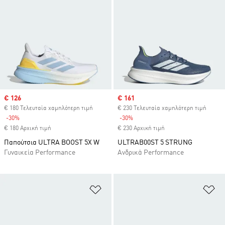
Sale price
€ 126
Sale price
€ 161
€ 180 Τελευταία χαμηλότερη τιμή
€ 230 Τελευταία χαμηλότερη τιμή
-30%
Discount
-30%
Discount
€ 180 Αρχική τιμή
€ 230 Αρχική τιμή
Παπούτσια ULTRA BOOST 5X W
ULTRAB00ST 5 STRUNG
Γυναικεία Performance
Ανδρικά Performance
Προσθήκη στη Λίστα Επιθυμιών
Πρ