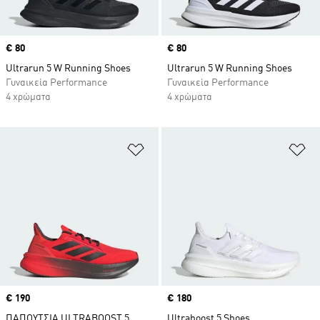
Price
€ 80
Price
€ 80
Ultrarun 5 W Running Shoes
Ultrarun 5 W Running Shoes
Γυναικεία Performance
Γυναικεία Performance
4 χρώματα
4 χρώματα
Προσθήκη στη Λίστα Επιθυμιών
Πρ
Price
€ 190
Price
€ 180
ΠΑΠΟΥΤΣΙΑ ULTRABOOST 5
Ultraboost 5 Shoes