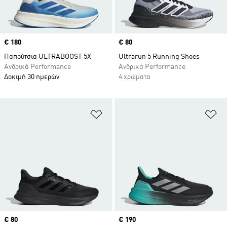
Price
€ 180
Price
€ 80
Παπούτσια ULTRABOOST 5X
Ultrarun 5 Running Shoes
Ανδρικά Performance
Ανδρικά Performance
Δοκιμή 30 ημερών
4 χρώματα
Προσθήκη στη Λίστα Επιθυμιών
Πρ
Price
€ 80
Price
€ 190