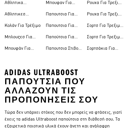
Αθλητικα
Μπουφαν Για
Ρουχα Για Τρεξιμο
Ανδρικα Για
Παπουτσια
Τρεξιμο Γυναικεια
Ανδρικα
Τρεξιμο
Αθλητικεσ
Παπουτσια Για
Ρουχα Για Τρεξιμο
Γυναικεια Για
Καλτσεσ Για
Τρεξιμο
Γυναικεια
Τρεξιμο
Κολάν Για Τρέξιμο
Παπουτσια Για
Σορτσ Για Τρεξιμο
Τρεξιμο
Τρεξιμο Ανδρικα
Ανδρικα
Μπλουζεσ Για
Παπούτσια Για
Σορτσ Για Τρεξιμο
Τρεξιμο
Τρέξιμο Γυναικεία
Γυναικεια
Μπουφάν Για
Παπουτσια Στιβου
Σορτσάκια Για
Τρέξιμο
Με Καρφια
Τρέξιμο
ADIDAS ULTRABOOST
ΠΑΠΟΎΤΣΙΑ ΠΟΥ
ΑΛΛΆΖΟΥΝ ΤΙΣ
ΠΡΟΠΟΝΉΣΕΙΣ ΣΟΥ
Τώρα δεν υπάρχει στόχος που δεν μπορείς να φτάσεις, γιατί
έχεις τα adidas Ultraboost παπούτσια στη διάθεσή σου. Τα
εξαιρετικά ποιοτικά υλικά έχουν άνετη και ανάλαφρη