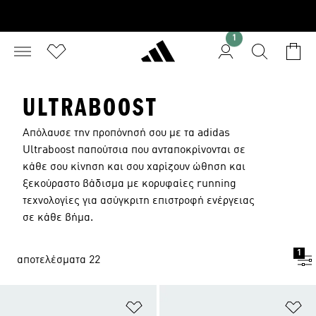
1
ULTRABOOST
Απόλαυσε την προπόνησή σου με τα adidas
Ultraboost παπούτσια που ανταποκρίνονται σε
κάθε σου κίνηση και σου χαρίζουν ώθηση και
ξεκούραστο βάδισμα με κορυφαίες running
τεχνολογίες για ασύγκριτη επιστροφή ενέργειας
σε κάθε βήμα.
1
αποτελέσματα 22
Προσθήκη στη Λίστα Επιθυμιών
Πρ