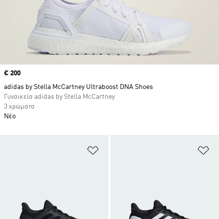
Price
€ 200
adidas by Stella McCartney Ultraboost DNA Shoes
Γυναικεία adidas by Stella McCartney
3 χρώματα
Νέο
Προσθήκη στη Λίστα Επιθυμιών
Πρ