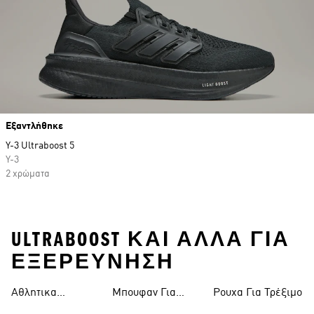
Εξαντλήθηκε
Y-3 Ultraboost 5
Y-3
2 χρώματα
ULTRABOOST ΚΑΙ ΑΛΛΑ ΓΙΑ
ΕΞΕΡΕΥΝΗΣΗ
Αθλητικα
Μπουφαν Για
Ρουχα Για Τρέξιμο
Παπουτσια
Τρεξιμο Ανδρικα