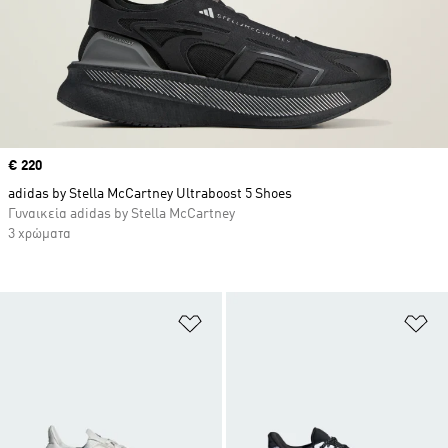
Price
€ 220
adidas by Stella McCartney Ultraboost 5 Shoes
Γυναικεία adidas by Stella McCartney
3 χρώματα
Προσθήκη στη Λίστα Επιθυμιών
Πρ