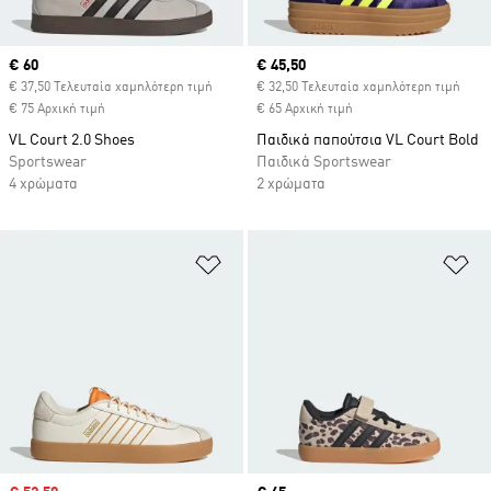
Current price
€ 60
Current price
€ 45,50
€ 37,50 Τελευταία χαμηλότερη τιμή
€ 32,50 Τελευταία χαμηλότερη τιμή
€ 75 Αρχική τιμή
€ 65 Αρχική τιμή
VL Court 2.0 Shoes
Παιδικά παπούτσια VL Court Bold
Sportswear
Παιδικά Sportswear
4 χρώματα
2 χρώματα
Προσθήκη στη Λίστα Επιθυμιών
Πρ