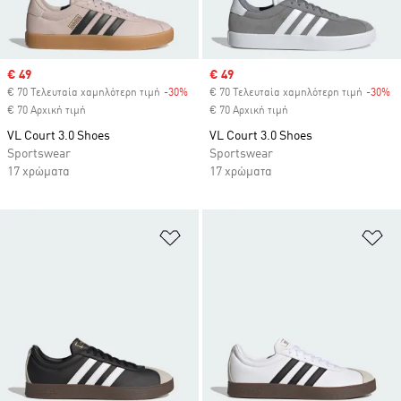
Sale price
€ 49
Sale price
€ 49
€ 70 Τελευταία χαμηλότερη τιμή
-30%
Discount
€ 70 Τελευταία χαμηλότερη τιμή
-30%
Di
€ 70 Αρχική τιμή
€ 70 Αρχική τιμή
VL Court 3.0 Shoes
VL Court 3.0 Shoes
Sportswear
Sportswear
17 χρώματα
17 χρώματα
Προσθήκη στη Λίστα Επιθυμιών
Πρ