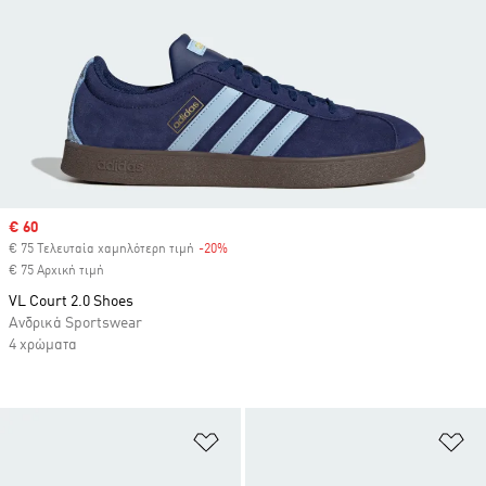
Sale price
€ 60
€ 75 Τελευταία χαμηλότερη τιμή
-20%
Discount
€ 75 Αρχική τιμή
VL Court 2.0 Shoes
Ανδρικά Sportswear
4 χρώματα
Προσθήκη στη Λίστα Επιθυμιών
Πρ