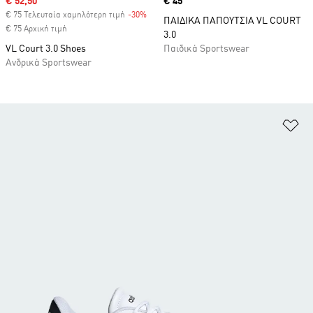
Sale price
€ 52,50
Price
€ 45
€ 75 Τελευταία χαμηλότερη τιμή
-30%
Discount
ΠΑΙΔΙΚΑ ΠΑΠΟΥΤΣΙΑ VL COURT
€ 75 Αρχική τιμή
3.0
VL Court 3.0 Shoes
Παιδικά Sportswear
Ανδρικά Sportswear
Πρ