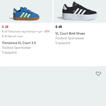
Sale price
€ 28
Price
€ 65
€ 40 Τελευταία χαμηλότερη τιμή
-30%
Discount
VL Court Bold Shoes
€ 40 Αρχική τιμή
Παιδικά Sportswear
Παπούτσια VL Court 3.0
5 χρώματα
Παιδικά Sportswear
5 χρώματα
Πρ