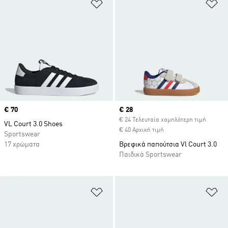
Προσθήκη στη Λίστα Επιθυμιών
Πρ
Price
€ 70
Current price
€ 28
€ 24 Τελευταία χαμηλότερη τιμή
VL Court 3.0 Shoes
€ 40 Αρχική τιμή
Sportswear
17 χρώματα
Βρεφικά παπούτσια Vl Court 3.0
Παιδικά Sportswear
Προσθήκη στη Λίστα Επιθυμιών
Πρ