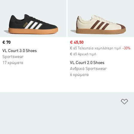
Price
€ 70
Sale price
€ 45,50
€ 65 Τελευταία χαμηλότερη τιμή
-30%
Di
VL Court 3.0 Shoes
€ 65 Αρχική τιμή
Sportswear
17 χρώματα
VL Court 2.0 Shoes
Ανδρικά Sportswear
6 χρώματα
Πρ