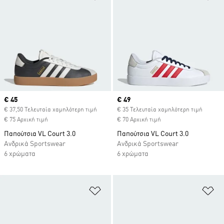
Current price
€ 45
Current price
€ 49
€ 37,50 Τελευταία χαμηλότερη τιμή
€ 35 Τελευταία χαμηλότερη τιμή
€ 75 Αρχική τιμή
€ 70 Αρχική τιμή
Παπούτσια VL Court 3.0
Παπούτσια VL Court 3.0
Ανδρικά Sportswear
Ανδρικά Sportswear
6 χρώματα
6 χρώματα
Προσθήκη στη Λίστα Επιθυμιών
Πρ