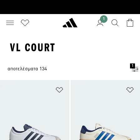
1
VL COURT
1
αποτελέσματα 134
Προσθήκη στη Λίστα Επιθυμιών
Πρ