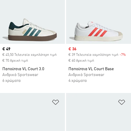
Current price
€ 49
Sale price
€ 36
€ 45,50 Τελευταία χαμηλότερη τιμή
€ 39 Τελευταία χαμηλότερη τιμή
-7%
Dis
€ 70 Αρχική τιμή
€ 60 Αρχική τιμή
Παπούτσια VL Court 3.0
Παπούτσια VL Court Base
Ανδρικά Sportswear
Ανδρικά Sportswear
6 χρώματα
4 χρώματα
Προσθήκη στη Λίστα Επιθυμιών
Πρ