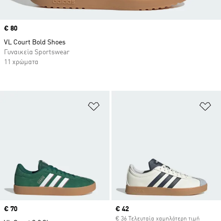
Price
€ 80
VL Court Bold Shoes
Γυναικεία Sportswear
11 χρώματα
Προσθήκη στη Λίστα Επιθυμιών
Πρ
Price
€ 70
Current price
€ 42
€ 36 Τελευταία χαμηλότερη τιμή