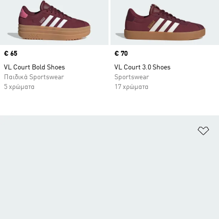
Price
€ 65
Price
€ 70
VL Court Bold Shoes
VL Court 3.0 Shoes
Παιδικά Sportswear
Sportswear
5 χρώματα
17 χρώματα
Πρ