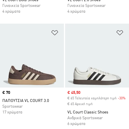
VL Court Bold Shoes
VL Court 2.0 Shoes
Γυναικεία Sportswear
Γυναικεία Sportswear
4 χρώματα
4 χρώματα
Προσθήκη στη Λίστα Επιθυμιών
Πρ
Price
€ 70
Sale price
€ 45,50
€ 65 Τελευταία χαμηλότερη τιμή
-30%
Di
ΠΑΠΟΥΤΣΙΑ VL COURT 3.0
€ 65 Αρχική τιμή
Sportswear
17 χρώματα
VL Court Classic Shoes
Ανδρικά Sportswear
6 χρώματα