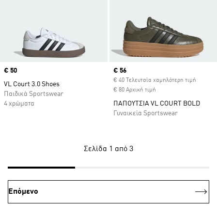
Price
€ 50
Current price
€ 56
€ 40 Τελευταία χαμηλότερη τιμή
VL Court 3.0 Shoes
€ 80 Αρχική τιμή
Παιδικά Sportswear
4 χρώματα
ΠΑΠΟΥΤΣΙΑ VL COURT BOLD
Γυναικεία Sportswear
Σελίδα 1 από 3
Επόμενο