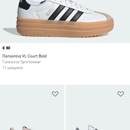
Price
€ 80
Παπούτσια VL Court Bold
Γυναικεία Sportswear
11 χρώματα
Προσθήκη στη Λίστα Επιθυμιών
Πρ