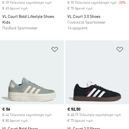
€ 39 Τελευταία χαμηλότερη τιμή
€ 70 Τελευταία χαμηλότερη τιμή
-20%
Di
€ 65 Αρχική τιμή
€ 70 Αρχική τιμή
VL Court Bold Lifestyle Shoes
VL Court 3.0 Shoes
Kids
Γυναικεία Sportswear
Παιδικά Sportswear
14 χρώματα
Προσθήκη στη Λίστα Επιθυμιών
Πρ
Current price
€ 56
Current price
€ 52,50
€ 44 Τελευταία χαμηλότερη τιμή
€ 48,75 Τελευταία χαμηλότερη τιμή
€ 80 Αρχική τιμή
€ 75 Αρχική τιμή