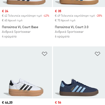
Sale price
€ 24
Sale price
€ 35
€ 42 Τελευταία χαμηλότερη τιμή
-42%
Discount
€ 49 Τελευταία χαμηλότερη τιμή
-28%
Di
€ 60 Αρχική τιμή
€ 70 Αρχική τιμή
Παπούτσια VL Court Base
Παπούτσια VL Court 3.0
Ανδρικά Sportswear
Ανδρικά Sportswear
4 χρώματα
6 χρώματα
Προσθήκη στη Λίστα Επιθυμιών
Πρ
Current price
€ 44,20
Sale price
€ 56