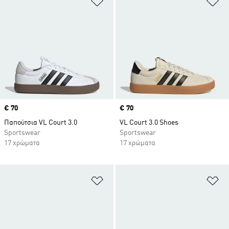
Price
€ 70
Price
€ 70
Παπούτσια VL Court 3.0
VL Court 3.0 Shoes
Sportswear
Sportswear
17 χρώματα
17 χρώματα
Προσθήκη στη Λίστα Επιθυμιών
Πρ