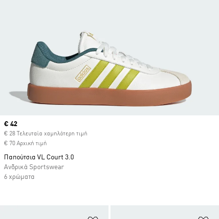
Current price
€ 42
€ 28 Τελευταία χαμηλότερη τιμή
€ 70 Αρχική τιμή
Παπούτσια VL Court 3.0
Ανδρικά Sportswear
6 χρώματα
Προσθήκη στη Λίστα Επιθυμιών
Πρ