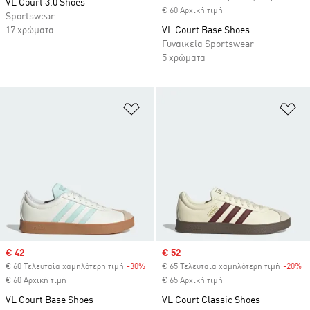
VL Court 3.0 Shoes
€ 60 Αρχική τιμή
Sportswear
17 χρώματα
VL Court Base Shoes
Γυναικεία Sportswear
5 χρώματα
Προσθήκη στη Λίστα Επιθυμιών
Πρ
Sale price
€ 42
Sale price
€ 52
€ 60 Τελευταία χαμηλότερη τιμή
-30%
Discount
€ 65 Τελευταία χαμηλότερη τιμή
-20%
Di
€ 60 Αρχική τιμή
€ 65 Αρχική τιμή
VL Court Base Shoes
VL Court Classic Shoes