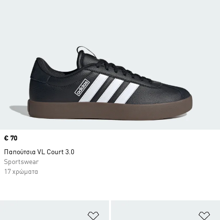
Price
€ 70
Παπούτσια VL Court 3.0
Sportswear
17 χρώματα
Προσθήκη στη Λίστα Επιθυμιών
Πρ