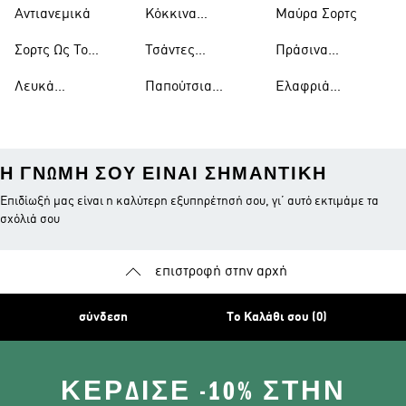
Μπάσκετ
Αντιανεμικά
Κόκκινα
Μαύρα Σορτς
Παπούτσια
Σορτς Ως Το
Τσάντες
Πράσινα
Γόνατο
Ώμου
Παπούτσια
Λευκά
Παπούτσια
Ελαφριά
Μπλουζάκια
Ράγκμπι
Μπουφάν
Η ΓΝΏΜΗ ΣΟΥ ΕΊΝΑΙ ΣΗΜΑΝΤΙΚΉ
Επιδίωξή μας είναι η καλύτερη εξυπηρέτησή σου, γι’ αυτό εκτιμάμε τα
σχόλιά σου
επιστροφή στην αρχή
σύνδεση
Το Καλάθι σου (0)
ΚΈΡΔΙΣΕ -10% ΣΤΗΝ