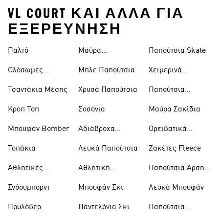
VL COURT ΚΑΙ ΑΛΛΑ ΓΙΑ
ΕΞΕΡΕΥΝΗΣΗ
Παλτό
Μαύρα
Παπούτσια Skate
Παντελόνια
Ολόσωμες
Μπλε Παπούτσια
Χειμερινά
Φόρμες
Μπουφάν
Τσαντάκια Μέσης
Χρυσά Παπούτσια
Παπούτσια
Trekking
Κροπ Τοπ
Σοσόνια
Μαύρα Σακίδια
Μπουφάν Bomber
Αδιάβροχα
Ορειβατικά
Μπουφάν
Παπούτσια
Τοπάκια
Λευκά Παπούτσια
Ζακέτες Fleece
Αθλητικές
Αθλητική
Παπούτσια Άρσης
Τσάντες
Ένδυση
Βαρών
Σνόουμπορντ
Μπουφάν Σκι
Λευκά Μπουφάν
Πουλόβερ
Παντελόνια Σκι
Παπούτσια