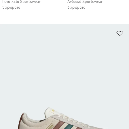
Γυναικεία Sportswear
Ανδρικά Sportswear
5 χρώματα
6 χρώματα
Πρ