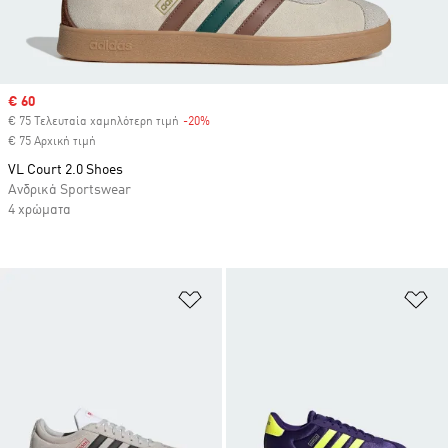
Sale price
€ 60
€ 75 Τελευταία χαμηλότερη τιμή
-20%
Discount
€ 75 Αρχική τιμή
VL Court 2.0 Shoes
Ανδρικά Sportswear
4 χρώματα
Προσθήκη στη Λίστα Επιθυμιών
Πρ