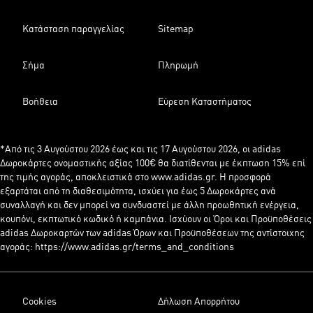
Κατάσταση παραγγελίας
Sitemap
Σήμα
Πληρωμή
Βοήθεια
Εύρεση Καταστήματος
*Από τις 3 Αυγούστου 2026 έως και τις 17 Αυγούστου 2026, οι adidas
Δωροκάρτες ονομαστικής αξίας 100€ θα διατίθενται με έκπτωση 15% επί
της τιμής αγοράς, αποκλειστικά στο www.adidas.gr. Η προσφορά
εξαρτάται από τη διαθεσιμότητα, ισχύει για έως 5 Δωροκάρτες ανά
συναλλαγή και δεν μπορεί να συνδυαστεί με άλλη προωθητική ενέργεια,
κουπόνι, εκπτωτικό κωδικό ή καμπάνια. Ισχύουν οι Όροι και Προϋποθέσεις
adidas Δωροκαρτών των adidas Όρων και Προϋποθέσεων της αντίστοιχης
αγοράς: https://www.adidas.gr/terms_and_conditions
Cookies
Δήλωση Απορρήτου