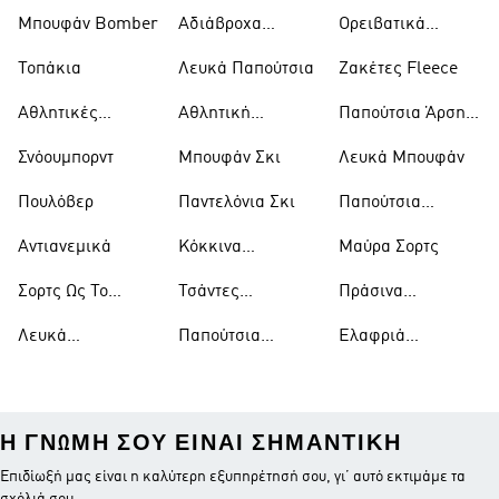
Μπουφάν Bomber
Αδιάβροχα
Ορειβατικά
Μπουφάν
Παπούτσια
Τοπάκια
Λευκά Παπούτσια
Ζακέτες Fleece
Αθλητικές
Αθλητική
Παπούτσια Άρσης
Τσάντες
Ένδυση
Βαρών
Σνόουμπορντ
Μπουφάν Σκι
Λευκά Μπουφάν
Πουλόβερ
Παντελόνια Σκι
Παπούτσια
Μπάσκετ
Αντιανεμικά
Κόκκινα
Μαύρα Σορτς
Παπούτσια
Σορτς Ως Το
Τσάντες
Πράσινα
Γόνατο
Ώμου
Παπούτσια
Λευκά
Παπούτσια
Ελαφριά
Μπλουζάκια
Ράγκμπι
Μπουφάν
Η ΓΝΏΜΗ ΣΟΥ ΕΊΝΑΙ ΣΗΜΑΝΤΙΚΉ
Επιδίωξή μας είναι η καλύτερη εξυπηρέτησή σου, γι’ αυτό εκτιμάμε τα