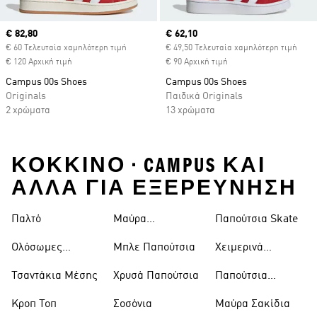
Current price
€ 82,80
Current price
€ 62,10
€ 60 Τελευταία χαμηλότερη τιμή
€ 49,50 Τελευταία χαμηλότερη τιμή
€ 120 Αρχική τιμή
€ 90 Αρχική τιμή
Campus 00s Shoes
Campus 00s Shoes
Originals
Παιδικά Originals
2 χρώματα
13 χρώματα
ΚΌΚΚΙΝΟ • CAMPUS ΚΑΙ
ΑΛΛΑ ΓΙΑ ΕΞΕΡΕΥΝΗΣΗ
Παλτό
Μαύρα
Παπούτσια Skate
Παντελόνια
Ολόσωμες
Μπλε Παπούτσια
Χειμερινά
Φόρμες
Μπουφάν
Τσαντάκια Μέσης
Χρυσά Παπούτσια
Παπούτσια
Trekking
Κροπ Τοπ
Σοσόνια
Μαύρα Σακίδια