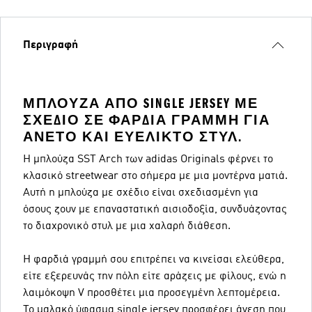
Περιγραφή
ΜΠΛΟΎΖΑ ΑΠΌ SINGLE JERSEY ΜΕ
ΣΧΈΔΙΟ ΣΕ ΦΑΡΔΙΆ ΓΡΑΜΜΉ ΓΙΑ
ΆΝΕΤΟ ΚΑΙ ΕΥΈΛΙΚΤΟ ΣΤΥΛ.
Η μπλούζα SST Arch των adidas Originals φέρνει το
κλασικό streetwear στο σήμερα με μια μοντέρνα ματιά.
Αυτή η μπλούζα με σχέδιο είναι σχεδιασμένη για
όσους ζουν με επαναστατική αισιοδοξία, συνδυάζοντας
το διαχρονικό στυλ με μια χαλαρή διάθεση.
Η φαρδιά γραμμή σου επιτρέπει να κινείσαι ελεύθερα,
είτε εξερευνάς την πόλη είτε αράζεις με φίλους, ενώ η
λαιμόκοψη V προσθέτει μια προσεγμένη λεπτομέρεια.
Το μαλακό ύφασμα single jersey προσφέρει άνεση που