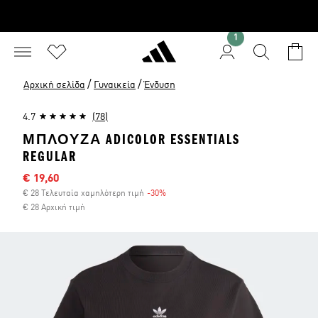
1
/
/
Αρχική σελίδα
Γυναικεία
Ένδυση
4.7
(78)
ΜΠΛΟΎΖΑ ADICOLOR ESSENTIALS
REGULAR
Τιμή έκπτωσης
€ 19,60
€ 28 Τελευταία χαμηλότερη τιμή
-30%
Έκπτωση
€ 28 Αρχική τιμή