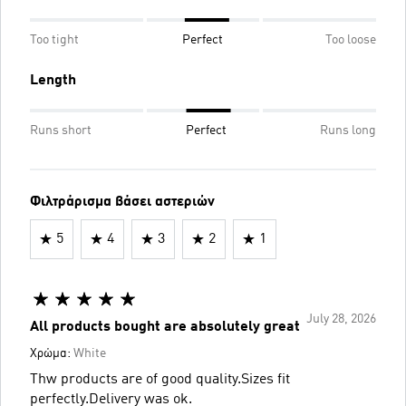
Too tight
Perfect
Too loose
Length
Runs short
Perfect
Runs long
Φιλτράρισμα βάσει αστεριών
5
4
3
2
1
July 28, 2026
All products bought are absolutely great
Χρώμα:
White
Thw products are of good quality.Sizes fit
perfectly.Delivery was ok.