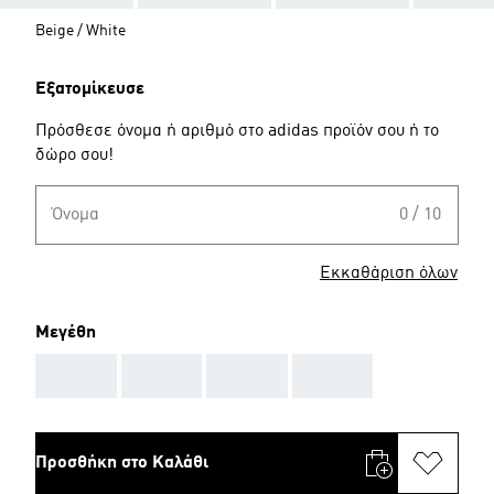
Beige / White
Εξατομίκευσε
Πρόσθεσε όνομα ή αριθμό στο adidas προϊόν σου ή το
δώρο σου!
Όνομα
0 / 10
Εκκαθάριση όλων
Μεγέθη
AAA
AAA
AAA
AAA
Προσθήκη στο Καλάθι