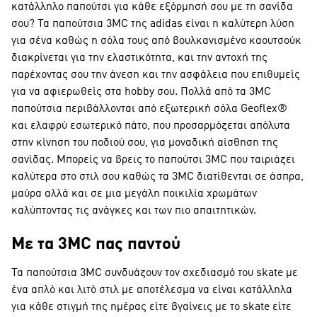
κατάλληλο παπούτσι για κάθε εξόρμησή σου με τη σανίδα
σου? Τα παπούτσια 3MC της adidas είναι η καλύτερη λύση
για σένα καθώς η σόλα τους από βουλκανισμένο καουτσούκ
διακρίνεται για την ελαστικότητα, και την αντοχή της
παρέχοντας σου την άνεση και την ασφάλεια που επιθυμείς
για να αφιερωθείς στα hobby σου. Πολλά από τα 3MC
παπούτσια περιβάλλονται από εξωτερική σόλα Geoflex®
και ελαφρύ εσωτερικό πάτο, που προσαρμόζεται απόλυτα
στην κίνηση του ποδιού σου, για μοναδική αίσθηση της
σανίδας. Μπορείς να βρεις το παπούτσι 3MC που ταιριάζει
καλύτερα στο στιλ σου καθώς τα 3MC διατίθενται σε άσπρα,
μαύρα αλλά και σε μια μεγάλη ποικιλία χρωμάτων
καλύπτοντας τις ανάγκες και των πιο απαιτητικών.
Με τα 3MC πας παντού
Τα παπούτσια 3MC συνδυάζουν τον σχεδιασμό του skate με
ένα απλό και λιτό στιλ με αποτέλεσμα να είναι κατάλληλα
για κάθε στιγμή της ημέρας είτε βγαίνεις με το skate είτε