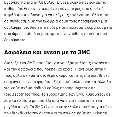
βγαίνεις για μια απλή βόλτα. Είναι μαλακά και εύκαμπτα
καθώς διαθέτουν ενισχυμένο επάνω μέρος από σουέτ ή
καμβά και κορδόνια για να ελέγχεις την ένταση. Όλα αυτά
σε συνδυασμό με την ελαφριά δομή τους προσφέρουν μια
ανάλαφρη αίσθηση στο πόδι με αποτέλεσμα ακόμα και μετά
από ώρες skate ή περπατήματος να νιώθεις τα πόδια σου
ξεκούραστα.
Ασφάλεια και άνεση με τα 3MC
Διάλεξε ένα 3MC παπούτσι για να εξασφαλίσεις την άνεση
και την ασφάλεια που πρέπει να έχεις. Η αντιολισθητική
τους σόλα σε κρατά σταθερό ακόμα και στις πιο ολισθηρές
επιφάνειες ενώ η φαρδιά εξωτερική σόλα είναι κατάλληλη
για κάθε σχήμα ποδιού καθώς προσαρμόζεται στις
ιδιαιτερότητές τους. Το εύρος τιμής των 3MC κυμαίνεται σε
λογικό πλαίσιο με αποτέλεσμα να είναι προσιτά σε ένα
μεγάλο κοινό. Το 3MC είναι το κατάλληλο παπούτσι για σένα
που διεκδικείς την άνεση και το στιλ σε κάθε σου κίνηση.