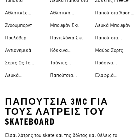
Τοπάκια
Λευκά Παπούτσια
Ζακέτες Fleece
Αθλητικές
Αθλητική
Παπούτσια Άρσης
Τσάντες
Ένδυση
Βαρών
Σνόουμπορντ
Μπουφάν Σκι
Λευκά Μπουφάν
Πουλόβερ
Παντελόνια Σκι
Παπούτσια
Μπάσκετ
Αντιανεμικά
Κόκκινα
Μαύρα Σορτς
Παπούτσια
Σορτς Ως Το
Τσάντες
Πράσινα
Γόνατο
Ώμου
Παπούτσια
Λευκά
Παπούτσια
Ελαφριά
Μπλουζάκια
Ράγκμπι
Μπουφάν
ΠΑΠΟΎΤΣΙΑ 3MC ΓΙΑ
ΤΟΥΣ ΛΆΤΡΕΙΣ ΤΟΥ
SKATEBOARD
Είσαι λάτρης του skate και της βόλτας και θέλεις το