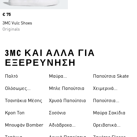
Price
€ 75
3MC Vulc Shoes
Originals
3MC ΚΑΙ ΑΛΛΑ ΓΙΑ
ΕΞΕΡΕΥΝΗΣΗ
Παλτό
Μαύρα
Παπούτσια Skate
Παντελόνια
Ολόσωμες
Μπλε Παπούτσια
Χειμερινά
Φόρμες
Μπουφάν
Τσαντάκια Μέσης
Χρυσά Παπούτσια
Παπούτσια
Trekking
Κροπ Τοπ
Σοσόνια
Μαύρα Σακίδια
Μπουφάν Bomber
Αδιάβροχα
Ορειβατικά
Μπουφάν
Παπούτσια