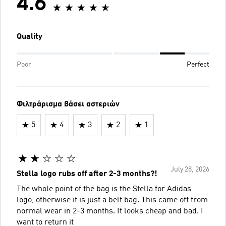
4.6
Quality
Poor
Perfect
Φιλτράρισμα βάσει αστεριών
5
4
3
2
1
July 28, 2026
Stella logo rubs off after 2-3 months?!
The whole point of the bag is the Stella for Adidas
logo, otherwise it is just a belt bag. This came off from
normal wear in 2-3 months. It looks cheap and bad. I
want to return it