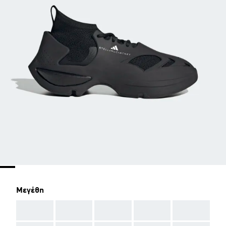
Μεγέθη
AAA
AAA
AAA
AAA
AAA