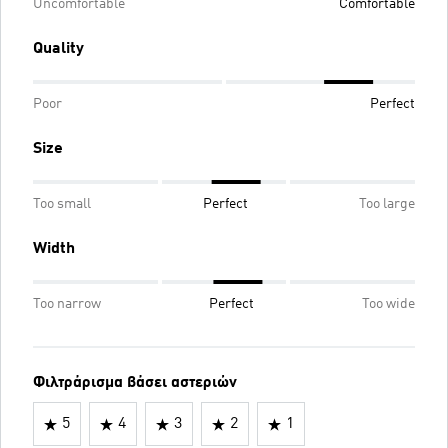
Uncomfortable
Comfortable
Quality
Poor
Perfect
Size
Too small
Perfect
Too large
Width
Too narrow
Perfect
Too wide
Φιλτράρισμα βάσει αστεριών
5
4
3
2
1