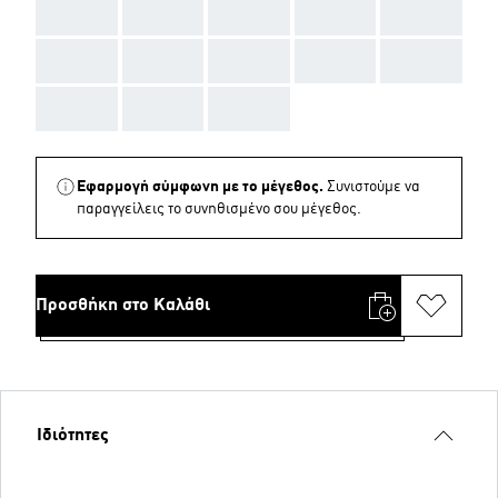
AAA
AAA
AAA
AAA
AAA
AAA
AAA
AAA
AAA
AAA
AAA
AAA
AAA
Εφαρμογή σύμφωνη με το μέγεθος.
Συνιστούμε να
παραγγείλεις το συνηθισμένο σου μέγεθος.
Προσθήκη στο Καλάθι
Ιδιότητες