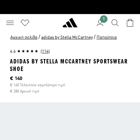
1
/
/
Αρχική σελίδα
adidas by Stella McCartney
Παπούτσια
4.6
(114)
ADIDAS BY STELLA MCCARTNEY SPORTSWEAR
SHOE
Τρέχουσα τιμή
€ 140
€ 140 Τελευταία χαμηλότερη τιμή
€ 280 Αρχική τιμή