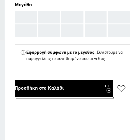
Μεγέθη
AAA
AAA
AAA
AAA
AAA
AAA
AAA
AAA
AAA
AAA
Εφαρμογή σύμφωνη με το μέγεθος.
Συνιστούμε να
παραγγείλεις το συνηθισμένο σου μέγεθος.
Προσθήκη στο Καλάθι