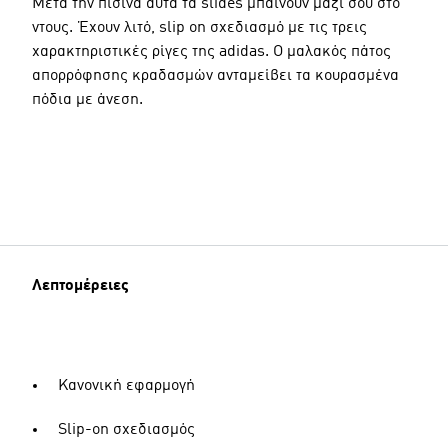
Μετά την πισίνα αυτά τα slides μπαίνουν μαζί σου στο
ντους. Έχουν λιτό, slip on σχεδιασμό με τις τρεις
χαρακτηριστικές ρίγες της adidas. Ο μαλακός πάτος
απορρόφησης κραδασμών ανταμείβει τα κουρασμένα
πόδια με άνεση.
Λεπτομέρειες
Κανονική εφαρμογή
Slip-on σχεδιασμός