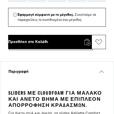
Εφαρμογή σύμφωνη με το μέγεθος.
Συνιστούμε να
παραγγείλεις το συνηθισμένο σου μέγεθος.
Προσθήκη στο Καλάθι
Περιγραφή
SLIDERS ΜΕ CLOUDFOAM ΓΙΑ ΜΑΛΑΚΌ
ΚΑΙ ΆΝΕΤΟ ΒΉΜΑ ΜΕ ΕΠΙΠΛΈΟΝ
ΑΠΟΡΡΌΦΗΣΗ ΚΡΑΔΑΣΜΏΝ.
Για άνετο στυλ και άνεση, τα slides Adilette Comfort