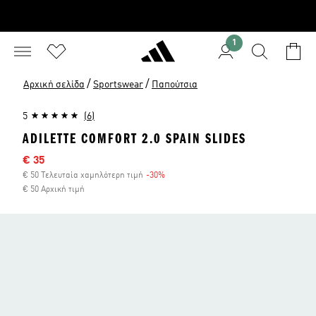
1
/
/
Αρχική σελίδα
Sportswear
Παπούτσια
5
(6)
ADILETTE COMFORT 2.0 SPAIN SLIDES
Τιμή έκπτωσης
€ 35
€ 50 Τελευταία χαμηλότερη τιμή
-30%
Έκπτωση
€ 50 Αρχική τιμή