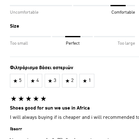
Uncomfortable
Comfortable
Size
Too small
Perfect
Too large
Φιλτράρισμα βάσει αστεριών
5
4
3
2
1
Shoes good for sun we use in Africa
Ibsorr