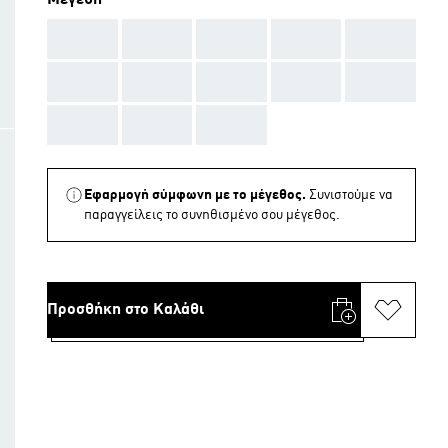
Μεγέθη
AAA
AAA
AAA
AAA
AAA
AAA
AAA
AAA
AAA
AAA
AAA
AAA
AAA
Εφαρμογή σύμφωνη με το μέγεθος.
Συνιστούμε να
παραγγείλεις το συνηθισμένο σου μέγεθος.
Προσθήκη στο Καλάθι