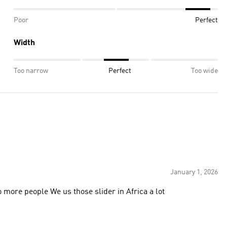
Poor
Perfect
Width
Too narrow
Perfect
Too wide
January 1, 2026
I will always buying if is cheaper and i will recommended to more people We us those slider in Africa a lot