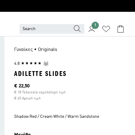
1
Γυναίκες • Originals
4.8
(6)
ADILETTE SLIDES
Τρέχουσα τιμή
€ 22,50
€ 18 Τελευταία χαμηλότερη τιμή
€ 45 Αρχική τιμή
Shadow Red / Cream White / Warm Sandstone