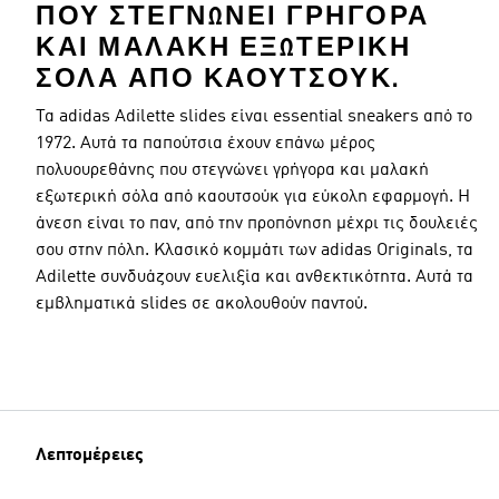
ΠΟΥ ΣΤΕΓΝΏΝΕΙ ΓΡΉΓΟΡΑ
ΚΑΙ ΜΑΛΑΚΉ ΕΞΩΤΕΡΙΚΉ
ΣΌΛΑ ΑΠΌ ΚΑΟΥΤΣΟΎΚ.
Τα adidas Adilette slides είναι essential sneakers από το
1972. Αυτά τα παπούτσια έχουν επάνω μέρος
πολυουρεθάνης που στεγνώνει γρήγορα και μαλακή
εξωτερική σόλα από καουτσούκ για εύκολη εφαρμογή. Η
άνεση είναι το παν, από την προπόνηση μέχρι τις δουλειές
σου στην πόλη. Κλασικό κομμάτι των adidas Originals, τα
Adilette συνδυάζουν ευελιξία και ανθεκτικότητα. Αυτά τα
εμβληματικά slides σε ακολουθούν παντού.
Λεπτομέρειες